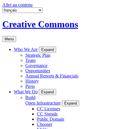
Aller au contenu
Creative Commons
Menu
Who We Are
Expand
Strategic Plan
Team
Governance
Opportunities
Annual Reports & Financials
History
Press
What We Do
Expand
Build
Open Infrastructure
Expand
CC Licenses
CC Signals
Public Domain
Chooser