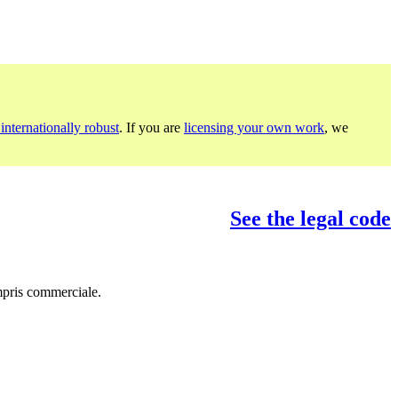
internationally robust
. If you are
licensing your own work
, we
See the legal code
mpris commerciale.