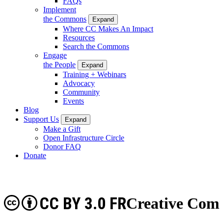
FAQs
Implement
the Commons
Expand
Where CC Makes An Impact
Resources
Search the Commons
Engage
the People
Expand
Training + Webinars
Advocacy
Community
Events
Blog
Support Us
Expand
Make a Gift
Open Infrastructure Circle
Donor FAQ
Donate
CC BY 3.0 FR
Creative Com