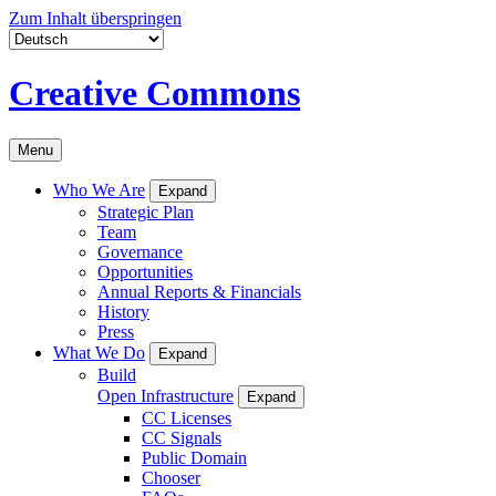
Zum Inhalt überspringen
Creative Commons
Menu
Who We Are
Expand
Strategic Plan
Team
Governance
Opportunities
Annual Reports & Financials
History
Press
What We Do
Expand
Build
Open Infrastructure
Expand
CC Licenses
CC Signals
Public Domain
Chooser