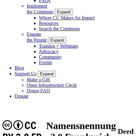
FAQs
Implement
the Commons
Expand
Where CC Makes An Impact
Resources
Search the Commons
Engage
the People
Expand
Training + Webinars
Advocacy
Community
Events
Blog
Support Us
Expand
Make a Gift
Open Infrastructure Circle
Donor FAQ
Donate
CC
Namensnennung
Deed