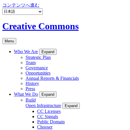
コンテンツへ進む
Creative Commons
Menu
Who We Are
Expand
Strategic Plan
Team
Governance
Opportunities
Annual Reports & Financials
History
Press
What We Do
Expand
Build
Open Infrastructure
Expand
CC Licenses
CC Signals
Public Domain
Chooser