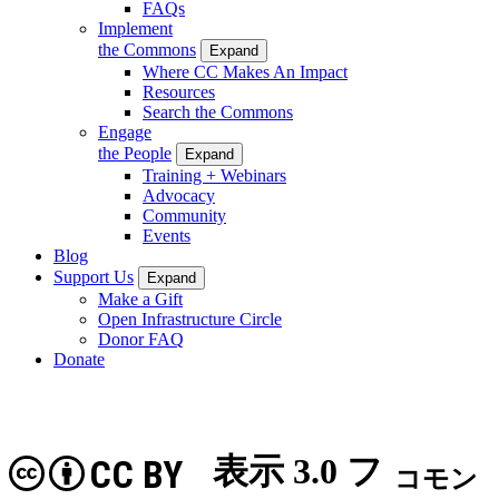
FAQs
Implement
the Commons
Expand
Where CC Makes An Impact
Resources
Search the Commons
Engage
the People
Expand
Training + Webinars
Advocacy
Community
Events
Blog
Support Us
Expand
Make a Gift
Open Infrastructure Circle
Donor FAQ
Donate
表示 3.0 フ
CC BY
コモン