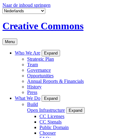
Naar de inhoud springen
Creative Commons
Menu
Who We Are
Expand
Strategic Plan
Team
Governance
Opportunities
Annual Reports & Financials
History
Press
What We Do
Expand
Build
Open Infrastructure
Expand
CC Licenses
CC Signals
Public Domain
Chooser