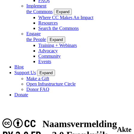
FAQs
Implement
the Commons
Expand
Where CC Makes An Impact
Resources
Search the Commons
Engage
the People
Expand
Training + Webinars
Advocacy
Community
Events
Blog
Support Us
Expand
Make a Gift
Open Infrastructure Circle
Donor FAQ
Donate
CC
Naamsvermelding
Akte