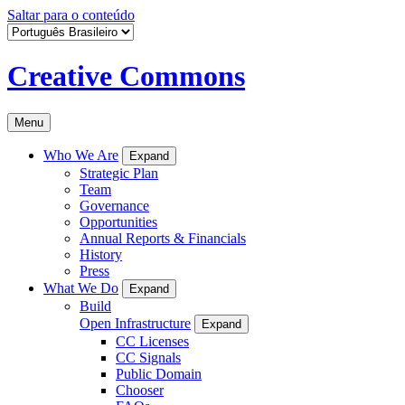
Saltar para o conteúdo
Creative Commons
Menu
Who We Are
Expand
Strategic Plan
Team
Governance
Opportunities
Annual Reports & Financials
History
Press
What We Do
Expand
Build
Open Infrastructure
Expand
CC Licenses
CC Signals
Public Domain
Chooser