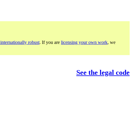
internationally robust
. If you are
licensing your own work
, we
See the legal code