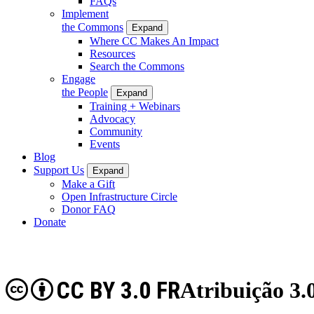
FAQs
Implement
the Commons
Expand
Where CC Makes An Impact
Resources
Search the Commons
Engage
the People
Expand
Training + Webinars
Advocacy
Community
Events
Blog
Support Us
Expand
Make a Gift
Open Infrastructure Circle
Donor FAQ
Donate
CC BY 3.0 FR
Atribuição 3.