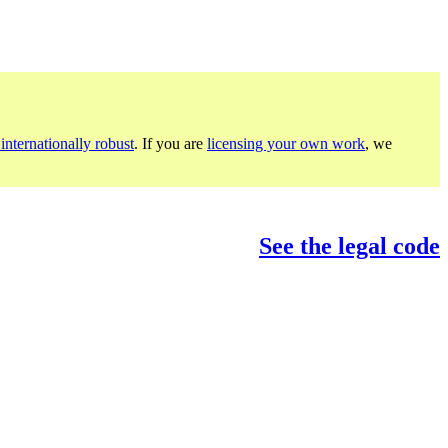
internationally robust
. If you are
licensing your own work
, we
See the legal code