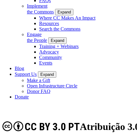
FAQs
Implement
the Commons
Expand
Where CC Makes An Impact
Resources
Search the Commons
Engage
the People
Expand
Training + Webinars
Advocacy
Community
Events
Blog
Support Us
Expand
Make a Gift
Open Infrastructure Circle
Donor FAQ
Donate
CC BY 3.0 PT
Atribuição 3.