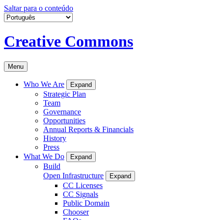
Saltar para o conteúdo
Creative Commons
Menu
Who We Are
Expand
Strategic Plan
Team
Governance
Opportunities
Annual Reports & Financials
History
Press
What We Do
Expand
Build
Open Infrastructure
Expand
CC Licenses
CC Signals
Public Domain
Chooser