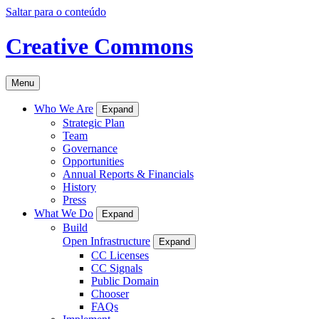
Saltar para o conteúdo
Creative Commons
Menu
Who We Are
Expand
Strategic Plan
Team
Governance
Opportunities
Annual Reports & Financials
History
Press
What We Do
Expand
Build
Open Infrastructure
Expand
CC Licenses
CC Signals
Public Domain
Chooser
FAQs