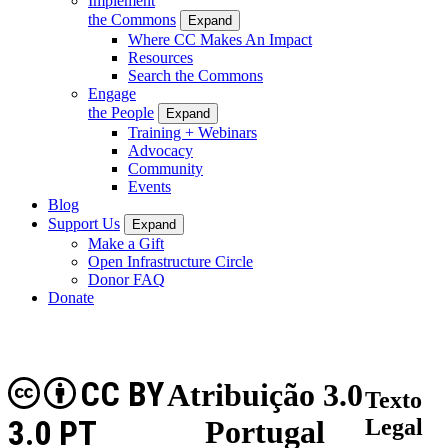
Implement
the Commons
Expand
Where CC Makes An Impact
Resources
Search the Commons
Engage
the People
Expand
Training + Webinars
Advocacy
Community
Events
Blog
Support Us
Expand
Make a Gift
Open Infrastructure Circle
Donor FAQ
Donate
CC BY
Atribuição 3.0
Texto
3.0 PT
Portugal
Legal