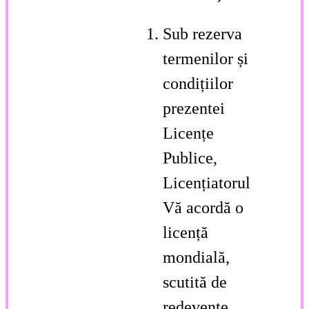
Sub rezerva
termenilor și
condițiilor
prezentei
Licențe
Publice,
Licențiatorul
Vă acordă o
licență
mondială,
scutită de
redevențe,