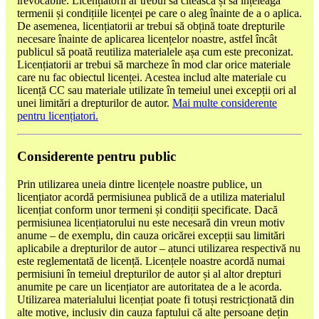
irevocabile. Licențiatorii ar trebui să citească și să înțeleagă
termenii și condițiile licenței pe care o aleg înainte de a o aplica.
De asemenea, licențiatorii ar trebui să obțină toate drepturile
necesare înainte de aplicarea licențelor noastre, astfel încât
publicul să poată reutiliza materialele așa cum este preconizat.
Licențiatorii ar trebui să marcheze în mod clar orice materiale
care nu fac obiectul licenței. Acestea includ alte materiale cu
licență CC sau materiale utilizate în temeiul unei excepții ori al
unei limitări a drepturilor de autor.
Mai multe considerente
pentru licențiatori.
Considerente pentru public
Prin utilizarea uneia dintre licențele noastre publice, un
licențiator acordă permisiunea publică de a utiliza materialul
licențiat conform unor termeni și condiții specificate. Dacă
permisiunea licențiatorului nu este necesară din vreun motiv
anume – de exemplu, din cauza oricărei excepții sau limitări
aplicabile a drepturilor de autor – atunci utilizarea respectivă nu
este reglementată de licență. Licențele noastre acordă numai
permisiuni în temeiul drepturilor de autor și al altor drepturi
anumite pe care un licențiator are autoritatea de a le acorda.
Utilizarea materialului licențiat poate fi totuși restricționată din
alte motive, inclusiv din cauza faptului că alte persoane dețin