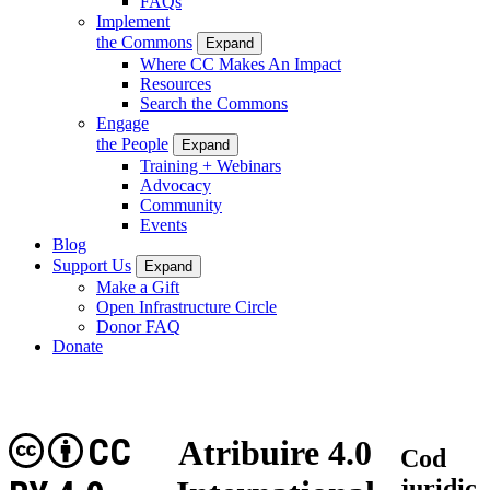
FAQs
Implement
the Commons
Expand
Where CC Makes An Impact
Resources
Search the Commons
Engage
the People
Expand
Training + Webinars
Advocacy
Community
Events
Blog
Support Us
Expand
Make a Gift
Open Infrastructure Circle
Donor FAQ
Donate
CC
Atribuire 4.0
Cod
juridic