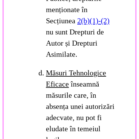
menționate în
Secțiunea
2(b)(1)-(2)
nu sunt Drepturi de
Autor și Drepturi
Asimilate.
Măsuri Tehnologice
Eficace
înseamnă
măsurile care, în
absența unei autorizări
adecvate, nu pot fi
eludate în temeiul