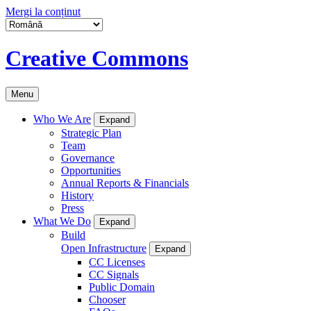
Mergi la conținut
Creative Commons
Menu
Who We Are
Expand
Strategic Plan
Team
Governance
Opportunities
Annual Reports & Financials
History
Press
What We Do
Expand
Build
Open Infrastructure
Expand
CC Licenses
CC Signals
Public Domain
Chooser