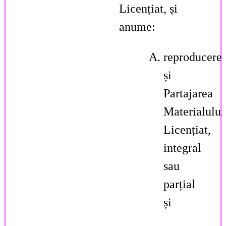
Licențiat, și
anume:
reproducere
și
Partajarea
Materialului
Licențiat,
integral
sau
parțial
și