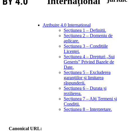
BY 4.0
Internațional
Atribuire 4.0 Internațional
Secțiunea 1 – Definiții.
Secțiunea 2 – Domeniu de
aplicare.
Secțiunea 3 – Condițiile
Licenței.
Secțiunea 4 – Drepturi „Sui
Generis” Privind Bazele de
Date.
Secțiunea 5 – Excluderea
garanțiilor și limitarea
răspunderii.
Secțiunea 6 – Durata și
rezilierea.
Secțiunea 7 – Alți Termeni și
Condiții.
Secțiunea 8 – Interpretare.
Canonical URL