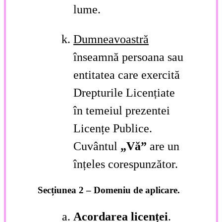
lume.
Dumneavoastră
înseamnă persoana sau
entitatea care exercită
Drepturile Licențiate
în temeiul prezentei
Licențe Publice.
Cuvântul
„Vă”
are un
înțeles corespunzător.
Secțiunea 2 – Domeniu de aplicare.
Acordarea licenței
.