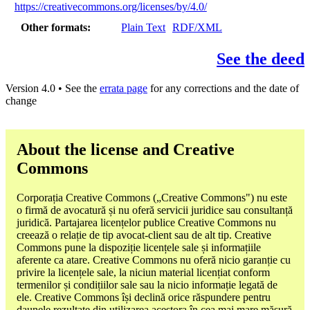
https://creativecommons.org/licenses/by/4.0/
Other formats
Plain Text
RDF/XML
See the deed
Version 4.0 • See the
errata page
for any corrections and the date of
change
About the license and Creative
Commons
Corporația Creative Commons („Creative Commons") nu este
o firmă de avocatură și nu oferă servicii juridice sau consultanță
juridică. Partajarea licențelor publice Creative Commons nu
creează o relație de tip avocat-client sau de alt tip. Creative
Commons pune la dispoziție licențele sale și informațiile
aferente ca atare. Creative Commons nu oferă nicio garanție cu
privire la licențele sale, la niciun material licențiat conform
termenilor și condițiilor sale sau la nicio informație legată de
ele. Creative Commons își declină orice răspundere pentru
daunele rezultate din utilizarea acestora în cea mai mare măsură