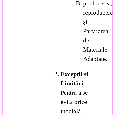
producerea,
reproducere
și
Partajarea
de
Materiale
Adaptate.
Excepții și
Limitări
.
Pentru a se
evita orice
îndoială,