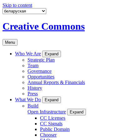
Skip to content
Creative Commons
Menu
Who We Are
Expand
Strategic Plan
Team
Governance
Opportunities
Annual Reports & Financials
History
Press
What We Do
Expand
Build
Open Infrastructure
Expand
CC Licenses
CC Signals
Public Domain
Chooser