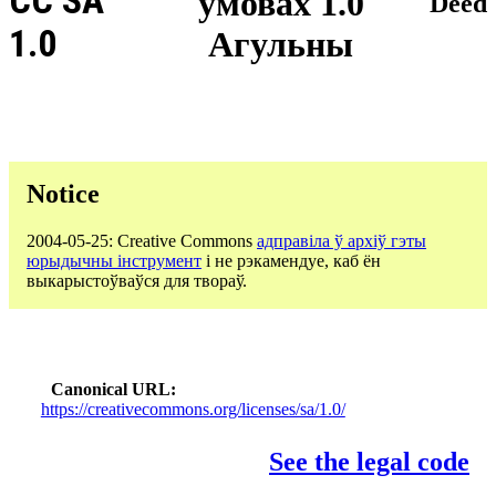
CC SA
умовах 1.0
Deed
1.0
Агульны
Notice
2004-05-25: Creative Commons
адправіла ў архіў гэты
юрыдычны інструмент
і не рэкамендуе, каб ён
выкарыстоўваўся для твораў.
Canonical URL
https://creativecommons.org/licenses/sa/1.0/
See the legal code