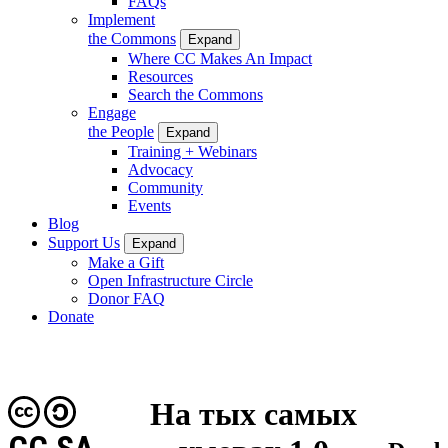
FAQs
Implement
the Commons
Expand
Where CC Makes An Impact
Resources
Search the Commons
Engage
the People
Expand
Training + Webinars
Advocacy
Community
Events
Blog
Support Us
Expand
Make a Gift
Open Infrastructure Circle
Donor FAQ
Donate
На тых самых