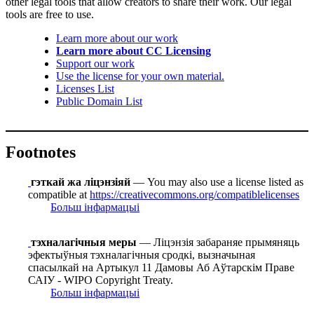
other legal tools that allow creators to share their work. Our legal
tools are free to use.
Learn more about our work
Learn more about CC Licensing
Support our work
Use the license for your own material.
Licenses List
Public Domain List
Footnotes
гэткай жа ліцэнзіяй
— You may also use a license listed as
compatible at
https://creativecommons.org/compatiblelicenses
Больш інфармацыі
тэхналагічныя меры
— Ліцэнзія забараняе прымяняць
эфектыўныя тэхналагічныя сродкі, вызначыная
спасылкай на Артыкул 11 Дамовы Аб Аўтарскім Праве
САІУ - WIPO Copyright Treaty.
Больш інфармацыі