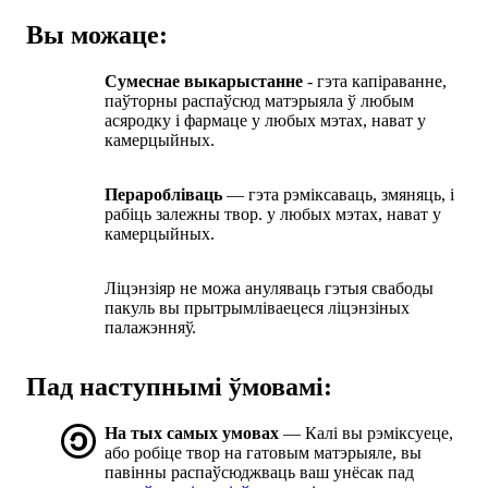
Вы можаце:
Сумеснае выкарыстанне
- гэта капіраванне,
паўторны распаўсюд матэрыяла ў любым
асяродку і фармаце у любых мэтах, нават у
камерцыйных.
Пераробліваць
— гэта рэміксаваць, змяняць, і
рабіць залежны твор. у любых мэтах, нават у
камерцыйных.
Ліцэнзіяр не можа ануляваць гэтыя свабоды
пакуль вы прытрымліваецеся ліцэнзіных
палажэнняў.
Пад наступнымі ўмовамі:
На тых самых умовах
— Калі вы рэміксуеце,
або робіце твор на гатовым матэрыяле, вы
павінны распаўсюджваць ваш унёсак пад