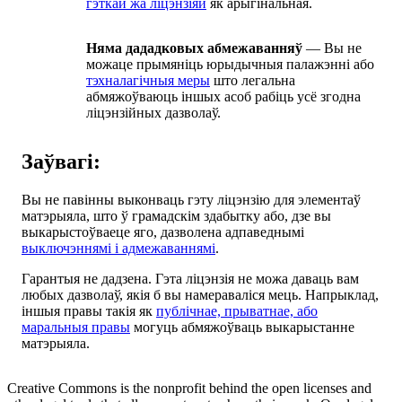
гэткай жа ліцэнзіяй
як арыгінальная.
Няма дададковых абмежаванняў
— Вы не
можаце прымяніць юрыдычныя палажэнні або
тэхналагічныя меры
што легальна
абмяжоўваюць іншых асоб рабіць усё згодна
ліцэнзійных дазволаў.
Заўвагі:
Вы не павінны выконваць гэту ліцэнзію для элементаў
матэрыяла, што ў грамадскім здабытку або, дзе вы
выкарыстоўваеце яго, дазволена адпаведнымі
выключэннямі і адмежаваннямі
.
Гарантыя не дадзена. Гэта ліцэнзія не можа даваць вам
любых дазволаў, якія б вы намераваліся мець. Напрыклад,
іншыя правы такія як
публічнае, прыватнае, або
маральныя правы
могуць абмяжоўваць выкарыстанне
матэрыяла.
Creative Commons is the nonprofit behind the open licenses and