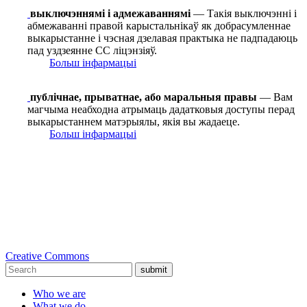
выключэннямі і адмежаваннямі
— Такія выключэнні і
абмежаванні правой карыстальнікаў як добрасумленнае
выкарыстанне і чэсная дзелавая практыка не падпадаюць
пад уздзеянне СС ліцэнзіяў.
Больш інфармацыі
публічнае, прыватнае, або маральныя правы
— Вам
магчыма неабходна атрымаць дадатковыя доступы перад
выкарыстаннем матэрыялы, якія вы жадаеце.
Больш інфармацыі
Creative Commons
submit
Who we are
What we do