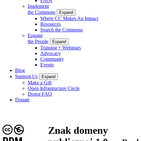
FAQs
Implement
the Commons
Expand
Where CC Makes An Impact
Resources
Search the Commons
Engage
the People
Expand
Training + Webinars
Advocacy
Community
Events
Blog
Support Us
Expand
Make a Gift
Open Infrastructure Circle
Donor FAQ
Donate
Znak domeny