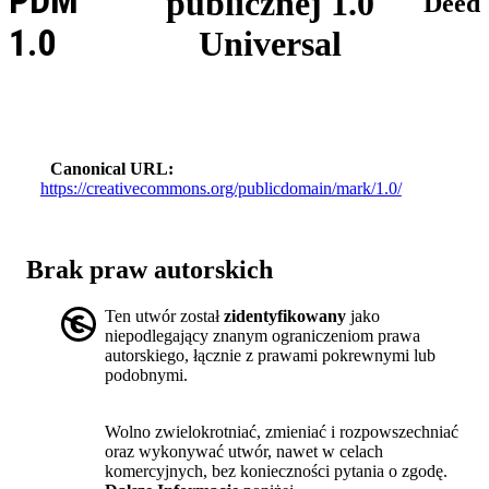
PDM
publicznej 1.0
Deed
1.0
Universal
Canonical URL
https://creativecommons.org/publicdomain/mark/1.0/
Brak praw autorskich
Ten utwór został
zidentyfikowany
jako
niepodlegający znanym ograniczeniom prawa
autorskiego, łącznie z prawami pokrewnymi lub
podobnymi.
Wolno zwielokrotniać, zmieniać i rozpowszechniać
oraz wykonywać utwór, nawet w celach
komercyjnych, bez konieczności pytania o zgodę.