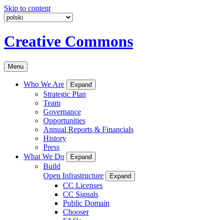
Skip to content
Creative Commons
Menu
Who We Are
Expand
Strategic Plan
Team
Governance
Opportunities
Annual Reports & Financials
History
Press
What We Do
Expand
Build
Open Infrastructure
Expand
CC Licenses
CC Signals
Public Domain
Chooser