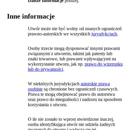
Dalsze Informacje
poniżej.
Inne informacje
Utwór może nie być wolny od znanych ograniczeń
prawno-autorskich we wszystkich
jurysdykcjach
.
Osoby trzecie mogą dysponować innymi prawami
związanymi z utworem, takimi jak patenty lub
znaki towarowe, lub prawami wpływającymi na
wykorzystanie utworu, jak np.
prawo do wizerunku
lub do prywatności
.
W niektórych jurysdykcjach
autorskie prawa
osobiste
są chronione bez ograniczeń czasowych.
Prawa te mogą obejmować prawo do autorstwa
oraz prawo do integralności i nadzoru na sposobem
korzystania z utworu.
O ile nie zostało to wprost stwierdzone inaczej,
osoba identyfikująca utwór nie udziela żadnych
gwarancji do utworu i wyłącza się jej