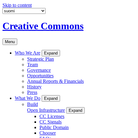
Skip to content
Creative Commons
Menu
Who We Are
Expand
Strategic Plan
Team
Governance
Opportunities
Annual Reports & Financials
History
Press
What We Do
Expand
Build
Open Infrastructure
Expand
CC Licenses
CC Signals
Public Domain
Chooser