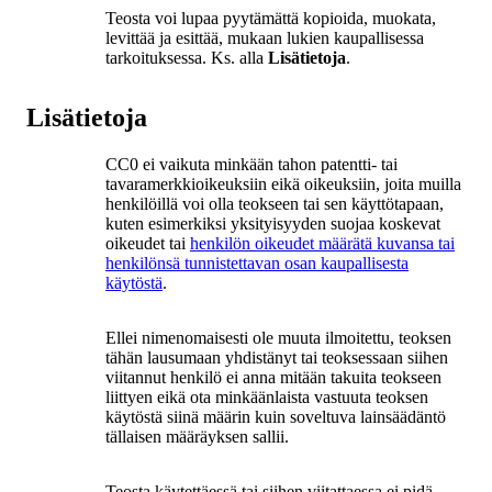
Teosta voi lupaa pyytämättä kopioida, muokata,
levittää ja esittää, mukaan lukien kaupallisessa
tarkoituksessa. Ks. alla
Lisätietoja
.
Lisätietoja
CC0 ei vaikuta minkään tahon patentti- tai
tavaramerkkioikeuksiin eikä oikeuksiin, joita muilla
henkilöillä voi olla teokseen tai sen käyttötapaan,
kuten esimerkiksi yksityisyyden suojaa koskevat
oikeudet tai
henkilön oikeudet määrätä kuvansa tai
henkilönsä tunnistettavan osan kaupallisesta
käytöstä
.
Ellei nimenomaisesti ole muuta ilmoitettu, teoksen
tähän lausumaan yhdistänyt tai teoksessaan siihen
viitannut henkilö ei anna mitään takuita teokseen
liittyen eikä ota minkäänlaista vastuuta teoksen
käytöstä siinä määrin kuin soveltuva lainsäädäntö
tällaisen määräyksen sallii.
Teosta käytettäessä tai siihen viitattaessa ei pidä