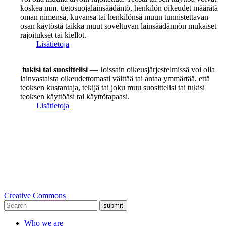
koskea mm. tietosuojalainsäädäntö, henkilön oikeudet määrätä
oman nimensä, kuvansa tai henkilönsä muun tunnistettavan
osan käytöstä taikka muut soveltuvan lainsäädännön mukaiset
rajoitukset tai kiellot.
Lisätietoja
tukisi tai suosittelisi
— Joissain oikeusjärjestelmissä voi olla
lainvastaista oikeudettomasti väittää tai antaa ymmärtää, että
teoksen kustantaja, tekijä tai joku muu suosittelisi tai tukisi
teoksen käyttöäsi tai käyttötapaasi.
Lisätietoja
Creative Commons
submit
Who we are