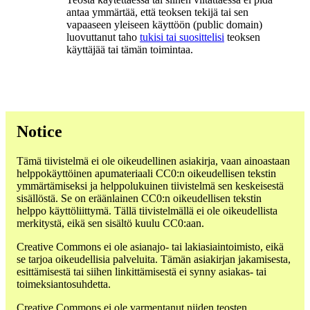
antaa ymmärtää, että teoksen tekijä tai sen
vapaaseen yleiseen käyttöön (public domain)
luovuttanut taho
tukisi tai suosittelisi
teoksen
käyttäjää tai tämän toimintaa.
Notice
Tämä tiivistelmä ei ole oikeudellinen asiakirja, vaan ainoastaan
helppokäyttöinen apumateriaali CC0:n oikeudellisen tekstin
ymmärtämiseksi ja helppolukuinen tiivistelmä sen keskeisestä
sisällöstä. Se on eräänlainen CC0:n oikeudellisen tekstin
helppo käyttöliittymä. Tällä tiivistelmällä ei ole oikeudellista
merkitystä, eikä sen sisältö kuulu CC0:aan.
Creative Commons ei ole asianajo- tai lakiasiaintoimisto, eikä
se tarjoa oikeudellisia palveluita. Tämän asiakirjan jakamisesta,
esittämisestä tai siihen linkittämisestä ei synny asiakas- tai
toimeksiantosuhdetta.
Creative Commons ei ole varmentanut niiden teosten