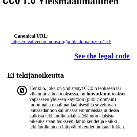
CC0 1.0
Yleismaailmallinen
Canonical URL
https://creativecommons.org/publicdomain/zero/1.0/
See the legal code
Ei tekijänoikeutta
Henkilö, joka on yhdistänyt CC0:n teokseen tai
viitannut siihen teoksessa, on
luovuttanut
teoksen
vapaaseen yleiseen käyttöön (public domain)
luopumalla maailmanlaajuisesti ja soveltuvan
lainsäädännön sallimassa enimmäislaajuudessa
kaikista tekijänoikeuslainsäädännön alaisista
oikeuksistaan teokseen, lähioikeudet ja kaikki
tekijänoikeuteen liittyvät oikeudet mukaan lukien.