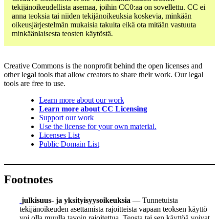
tekijänoikeudellista asemaa, joihin CC0:aa on sovellettu. CC ei
anna teoksia tai niiden tekijänoikeuksia koskevia, minkään
oikeusjärjestelmän mukaisia takuita eikä ota mitään vastuuta
minkäänlaisesta teosten käytöstä.
Creative Commons is the nonprofit behind the open licenses and
other legal tools that allow creators to share their work. Our legal
tools are free to use.
Learn more about our work
Learn more about CC Licensing
Support our work
Use the license for your own material.
Licenses List
Public Domain List
Footnotes
julkisuus- ja yksityisyysoikeuksia
— Tunnetuista
tekijänoikeuden asettamista rajoitteista vapaan teoksen käyttö
voi olla muulla tavoin rajoitettua. Teosta tai sen käyttöä voivat