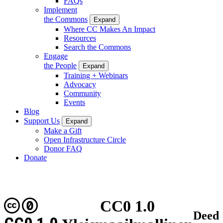
FAQs
Implement
the Commons
Expand
Where CC Makes An Impact
Resources
Search the Commons
Engage
the People
Expand
Training + Webinars
Advocacy
Community
Events
Blog
Support Us
Expand
Make a Gift
Open Infrastructure Circle
Donor FAQ
Donate
CC0 1.0
Deed