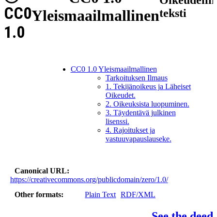
CC0
Yleismaailmallinen
teksti
1.0
CC0 1.0 Yleismaailmallinen
Tarkoituksen Ilmaus
1. Tekijänoikeus ja Läheiset
Oikeudet.
2. Oikeuksista luopuminen.
3. Täydentävä julkinen
lisenssi.
4. Rajoitukset ja
vastuuvapauslauseke.
Canonical URL
https://creativecommons.org/publicdomain/zero/1.0/
Other formats
Plain Text
RDF/XML
See the deed