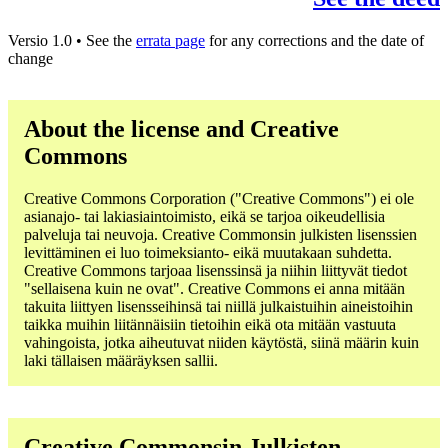
Versio 1.0 • See the
errata page
for any corrections and the date of
change
About the license and Creative
Commons
Creative Commons Corporation ("Creative Commons") ei ole
asianajo- tai lakiasiaintoimisto, eikä se tarjoa oikeudellisia
palveluja tai neuvoja. Creative Commonsin julkisten lisenssien
levittäminen ei luo toimeksianto- eikä muutakaan suhdetta.
Creative Commons tarjoaa lisenssinsä ja niihin liittyvät tiedot
"sellaisena kuin ne ovat". Creative Commons ei anna mitään
takuita liittyen lisensseihinsä tai niillä julkaistuihin aineistoihin
taikka muihin liitännäisiin tietoihin eikä ota mitään vastuuta
vahingoista, jotka aiheutuvat niiden käytöstä, siinä määrin kuin
laki tällaisen määräyksen sallii.
Creative Commonsin Julkisten