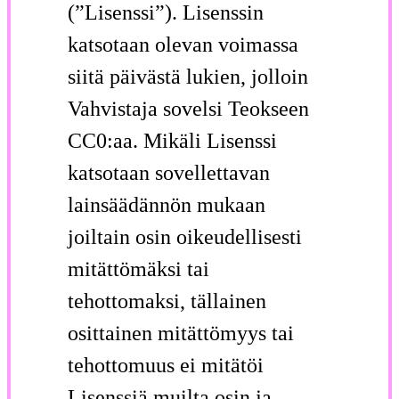
(”Lisenssi”). Lisenssin
katsotaan olevan voimassa
siitä päivästä lukien, jolloin
Vahvistaja sovelsi Teokseen
CC0:aa. Mikäli Lisenssi
katsotaan sovellettavan
lainsäädännön mukaan
joiltain osin oikeudellisesti
mitättömäksi tai
tehottomaksi, tällainen
osittainen mitättömyys tai
tehottomuus ei mitätöi
Lisenssiä muilta osin ja