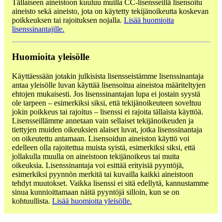
Tällaiseen aineistoon kuuluu muilla CC-lisensseillä lisensoitu
aineisto sekä aineisto, jota on käytetty tekijänoikeutta koskevan
poikkeuksen tai rajoituksen nojalla.
Lisää huomioita
lisenssinantajille.
Huomioita yleisölle
Käyttäessään jotakin julkisista lisensseistämme lisenssinantaja
antaa yleisölle luvan käyttää lisensoitua aineistoa määriteltyjen
ehtojen mukaisesti. Jos lisenssinantajan lupa ei jostain syystä
ole tarpeen – esimerkiksi siksi, että tekijänoikeuteen soveltuu
jokin poikkeus tai rajoitus – lisenssi ei rajoita tällaista käyttöä.
Lisensseillämme annetaan vain sellaiset tekijänoikeuden ja
tiettyjen muiden oikeuksien alaiset luvat, jotka lisenssinantaja
on oikeutettu antamaan. Lisensoidun aineiston käyttö voi
edelleen olla rajoitettua muista syistä, esimerkiksi siksi, että
jollakulla muulla on aineistoon tekijänoikeus tai muita
oikeuksia. Lisenssinantaja voi esittää erityisiä pyyntöjä,
esimerkiksi pyynnön merkitä tai kuvailla kaikki aineistoon
tehdyt muutokset. Vaikka lisenssi ei sitä edellytä, kannustamme
sinua kunnioittamaan näitä pyyntöjä silloin, kun se on
kohtuullista.
Lisää huomioita yleisölle.