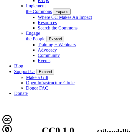
FAQs
Implement
the Commons
Expand
Where CC Makes An Impact
Resources
Search the Commons
Engage
the People
Expand
Training + Webinars
Advocacy
Community
Events
Blog
Support Us
Expand
Make a Gift
Open Infrastructure Circle
Donor FAQ
Donate
CC0 1.0
Oikeudelli