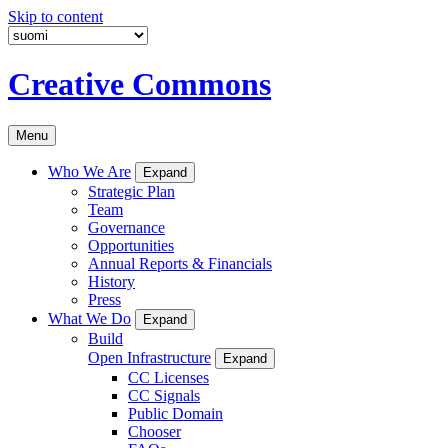
Skip to content
Creative Commons
Menu
Who We Are
Expand
Strategic Plan
Team
Governance
Opportunities
Annual Reports & Financials
History
Press
What We Do
Expand
Build
Open Infrastructure
Expand
CC Licenses
CC Signals
Public Domain
Chooser