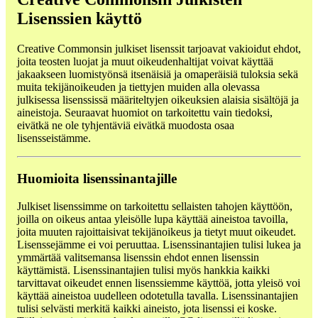
Lisenssien käyttö
Creative Commonsin julkiset lisenssit tarjoavat vakioidut ehdot,
joita teosten luojat ja muut oikeudenhaltijat voivat käyttää
jakaakseen luomistyönsä itsenäisiä ja omaperäisiä tuloksia sekä
muita tekijänoikeuden ja tiettyjen muiden alla olevassa
julkisessa lisenssissä määriteltyjen oikeuksien alaisia sisältöjä ja
aineistoja. Seuraavat huomiot on tarkoitettu vain tiedoksi,
eivätkä ne ole tyhjentäviä eivätkä muodosta osaa
lisensseistämme.
Huomioita lisenssinantajille
Julkiset lisenssimme on tarkoitettu sellaisten tahojen käyttöön,
joilla on oikeus antaa yleisölle lupa käyttää aineistoa tavoilla,
joita muuten rajoittaisivat tekijänoikeus ja tietyt muut oikeudet.
Lisenssejämme ei voi peruuttaa. Lisenssinantajien tulisi lukea ja
ymmärtää valitsemansa lisenssin ehdot ennen lisenssin
käyttämistä. Lisenssinantajien tulisi myös hankkia kaikki
tarvittavat oikeudet ennen lisenssiemme käyttöä, jotta yleisö voi
käyttää aineistoa uudelleen odotetulla tavalla. Lisenssinantajien
tulisi selvästi merkitä kaikki aineisto, jota lisenssi ei koske.