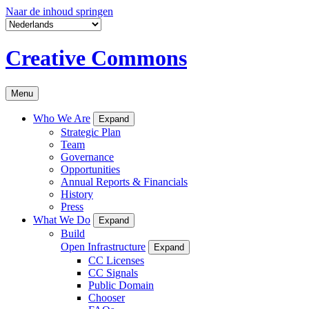
Naar de inhoud springen
Creative Commons
Menu
Who We Are
Expand
Strategic Plan
Team
Governance
Opportunities
Annual Reports & Financials
History
Press
What We Do
Expand
Build
Open Infrastructure
Expand
CC Licenses
CC Signals
Public Domain
Chooser