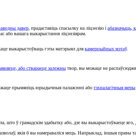
паведны давер
, прадаставіць спасылку на ліцэнзію і
абазначыць, к
ас або вашага выкарыстання ліцэнзіярам.
це выкарыстоўваць гэты матэрыял для
камерцыйных мэтаў
.
змяняеце, або ствараеце залежны
твор, вы можаце не распаўсюджв
жаце прымяніць юрыдычныя палажэнні або
тэхналагічныя меры
ла, што ў грамадскім здабытку або, дзе вы выкарыстоўваеце яго
азволаў, якія б вы намераваліся мець. Напрыклад, іншыя правы т