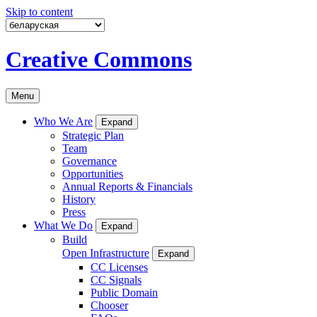
Skip to content
Creative Commons
Menu
Who We Are
Expand
Strategic Plan
Team
Governance
Opportunities
Annual Reports & Financials
History
Press
What We Do
Expand
Build
Open Infrastructure
Expand
CC Licenses
CC Signals
Public Domain
Chooser