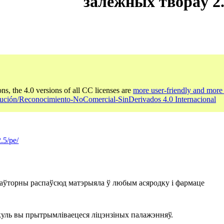
залежных твораў 2
ons, the 4.0 versions of all CC licenses are
more user-friendly and more 
bución/Reconocimiento-NoComercial-SinDerivados 4.0 Internacional
.5/pe/
 паўторны распаўсюд матэрыяла ў любым асяродку і фармаце
куль вы прытрымліваецеся ліцэнзіных палажэнняў.