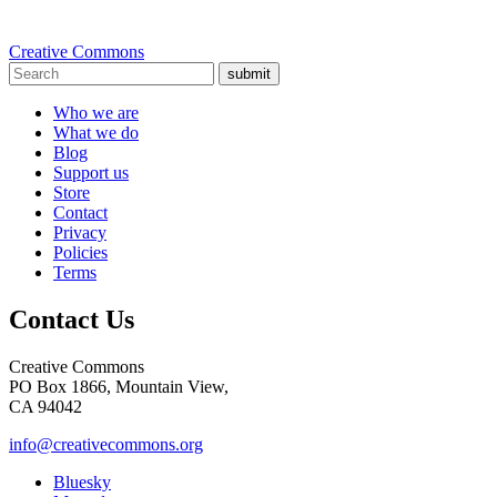
Creative Commons
submit
Who we are
What we do
Blog
Support us
Store
Contact
Privacy
Policies
Terms
Contact Us
Creative Commons
PO Box 1866, Mountain View,
CA 94042
info@creativecommons.org
Bluesky