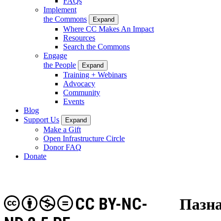
FAQs
Implement
the Commons
Expand
Where CC Makes An Impact
Resources
Search the Commons
Engage
the People
Expand
Training + Webinars
Advocacy
Community
Events
Blog
Support Us
Expand
Make a Gift
Open Infrastructure Circle
Donor FAQ
Donate
CC BY-NC-
Пазна