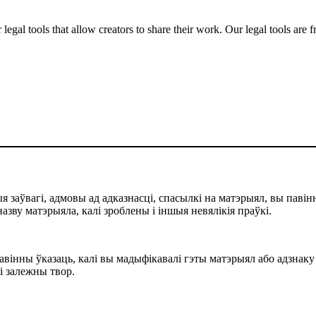
gal tools that allow creators to share their work. Our legal tools are fr
 заўвагі, адмовы ад адказнасці, спасылкі на матэрыял, вы павінн
назву матэрыяла, калі зроблены і іншыя невялікія праўкі.
павінны ўказаць, калі вы мадыфікавалі гэты матэрыял або адзнаку
лі залежны твор.