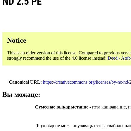
ND 2.5 PE
Notice
This is an older version of this license. Compared to previous versi
strongly recommend the use of the 4.0 license instead:
Deed - Atri
Canonical URL
https://creativecommons.org/licenses/by-nc-nd/2
Вы можаце:
Сумеснае выкарыстанне
- гэта капіраванне,
Ліцэнзіяр не можа ануляваць гэтыя свабоды па