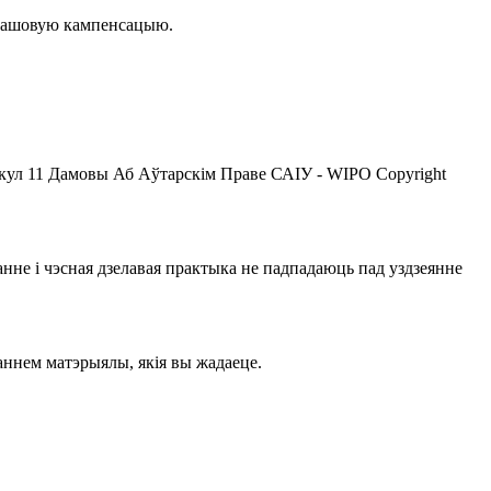
рашовую кампенсацыю.
кул 11 Дамовы Аб Аўтарскім Праве САІУ - WIPO Copyright
не і чэсная дзелавая практыка не падпадаюць пад уздзеянне
ннем матэрыялы, якія вы жадаеце.