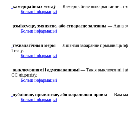
камерцыйных мэтаў
— Камерцыйнае выкарыстанне - гэ
Больш інфармацыі
рэміксуеце, змяняеце, або ствараеце залежны
— Адна зме
Больш інфармацыі
тэхналагічныя меры
— Ліцэнзія забараняе прымяняць эф
Treaty.
Больш інфармацыі
выключэннямі і адмежаваннямі
— Такія выключэнні і а
СС ліцэнзіяў.
Больш інфармацыі
публічнае, прыватнае, або маральныя правы
— Вам маг
Больш інфармацыі