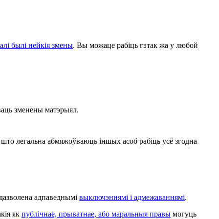
алі былі нейкія змены
. Вы можаце рабіць гэтак жа у любой
аць зменены матэрыял.
што легальна абмяжоўваюць іншых асоб рабіць усё згодна
, дазволена адпаведнымі
выключэннямі і адмежаваннямі
.
акія як
публічнае, прыватнае, або маральныя правы
могуць