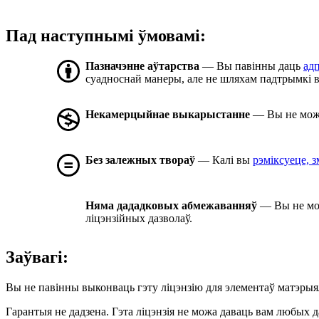
Пад наступнымі ўмовамі:
Пазначэнне аўтарства
— Вы павінны даць
ад
суадноснай манеры, але не шляхам падтрымкі в
Некамерцыйнае выкарыстанне
— Вы не можа
Без залежных твораў
— Калі вы
рэміксуеце, 
Няма дададковых абмежаванняў
— Вы не мо
ліцэнзійных дазволаў.
Заўвагі:
Вы не павінны выконваць гэту ліцэнзію для элементаў матэрыя
Гарантыя не дадзена. Гэта ліцэнзія не можа даваць вам любых д