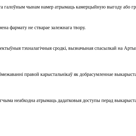
та галоўным чынам намер атрымаць камерцыйную выгоду або г
на фармату не стварае залежнага твору.
ектыўныя тэхналагічныя сродкі, вызначыная спасылкай на Арты
бмежаванні правой карыстальнікаў як добрасумленнае выкарыстан
чыма неабходна атрымаць дадатковыя доступы перад выкарыста