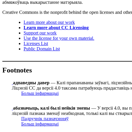
абмяжоўваць выкарыстанне матэрыяла.
Creative Commons is the nonprofit behind the open licenses and other le
Learn more about our work
Learn more about CC Licensing
Support our work
Use the license for your own material.
Licenses List
Public Domain List
Footnotes
адпаведны давер
— Калі прапанаваны заўвагі, ліцэнзійныя
Ліцэнзіі СС да версіі 4.0 таксама патрабуюць прадаставіць 
Больш інфармацыі
абазначыць, калі былі нейкія змены
— У версіі 4.0, вы 
ліцэнзій пазнака зменаў неабходная, толькі калі вы ствары
Падручнік пазначэнняў
Больш інфармацыі