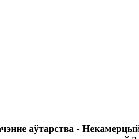
чэнне аўтарства - Некамерцый