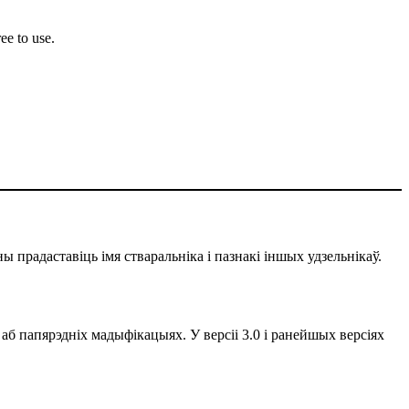
ee to use.
ы прадаставіць імя стваральніка і пазнакі іншых удзельнікаў.
 аб папярэдніх мадыфікацыях. У версіі 3.0 і ранейшых версіях