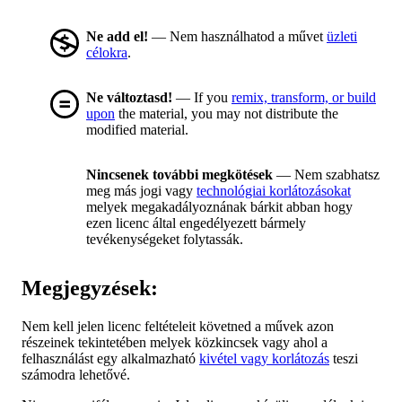
Ne add el!
— Nem használhatod a művet
üzleti
célokra
.
Ne változtasd!
— If you
remix, transform, or build
upon
the material, you may not distribute the
modified material.
Nincsenek további megkötések
— Nem szabhatsz
meg más jogi vagy
technológiai korlátozásokat
melyek megakadályoznának bárkit abban hogy
ezen licenc által engedélyezett bármely
tevékenységeket folytassák.
Megjegyzések:
Nem kell jelen licenc feltételeit követned a művek azon
részeinek tekintetében melyek közkincsek vagy ahol a
felhasználást egy alkalmazható
kivétel vagy korlátozás
teszi
számodra lehetővé.