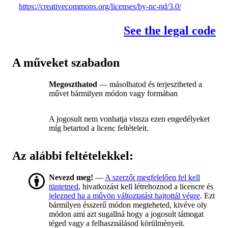
https://creativecommons.org/licenses/by-nc-nd/3.0/
See the legal code
A műveket szabadon
Megoszthatod
— másolhatod és terjesztheted a
művet bármilyen módon vagy formában
A jogosult nem vonhatja vissza ezen engedélyeket
míg betartod a licenc feltételeit.
Az alábbi feltételekkel:
Nevezd meg!
—
A szerzőt megfelelően fel kell
tüntetned
, hivatkozást kell létrehoznod a licencre és
jelezned ha a művön változtatást hajtottál végre
. Ezt
bármilyen ésszerű módon megteheted, kivéve oly
módon ami azt sugallná hogy a jogosult támogat
téged vagy a felhasználásod körülményeit.