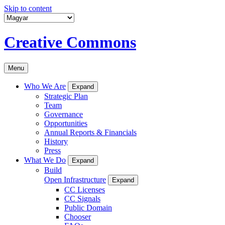
Skip to content
Creative Commons
Menu
Who We Are
Expand
Strategic Plan
Team
Governance
Opportunities
Annual Reports & Financials
History
Press
What We Do
Expand
Build
Open Infrastructure
Expand
CC Licenses
CC Signals
Public Domain
Chooser