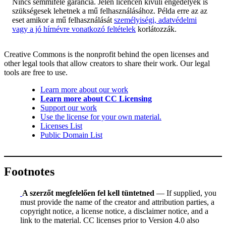
Nincs semmiféle garancia. Jelen licencen kívüli engedélyek is
szükségesek lehetnek a mű felhasználásához. Példa erre az az
eset amikor a mű felhasználását
személyiségi, adatvédelmi
vagy a jó hírnévre vonatkozó feltételek
korlátozzák.
Creative Commons is the nonprofit behind the open licenses and
other legal tools that allow creators to share their work. Our legal
tools are free to use.
Learn more about our work
Learn more about CC Licensing
Support our work
Use the license for your own material.
Licenses List
Public Domain List
Footnotes
A szerzőt megfelelően fel kell tüntetned
— If supplied, you
must provide the name of the creator and attribution parties, a
copyright notice, a license notice, a disclaimer notice, and a
link to the material. CC licenses prior to Version 4.0 also