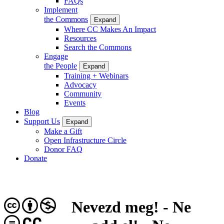
FAQs
Implement
the Commons
Expand
Where CC Makes An Impact
Resources
Search the Commons
Engage
the People
Expand
Training + Webinars
Advocacy
Community
Events
Blog
Support Us
Expand
Make a Gift
Open Infrastructure Circle
Donor FAQ
Donate
Nevezd meg! - Ne
CC