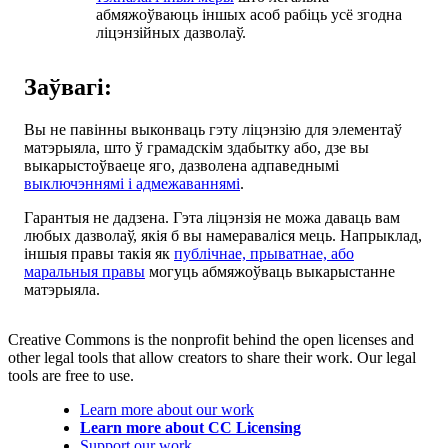
абмяжоўваюць іншых асоб рабіць усё згодна
ліцэнзійных дазволаў.
Заўвагі:
Вы не павінны выконваць гэту ліцэнзію для элементаў
матэрыяла, што ў грамадскім здабытку або, дзе вы
выкарыстоўваеце яго, дазволена адпаведнымі
выключэннямі і адмежаваннямі
.
Гарантыя не дадзена. Гэта ліцэнзія не можа даваць вам
любых дазволаў, якія б вы намераваліся мець. Напрыклад,
іншыя правы такія як
публічнае, прыватнае, або
маральныя правы
могуць абмяжоўваць выкарыстанне
матэрыяла.
Creative Commons is the nonprofit behind the open licenses and
other legal tools that allow creators to share their work. Our legal
tools are free to use.
Learn more about our work
Learn more about CC Licensing
Support our work