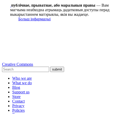
публічнае, прыватнае, або маральныя правы
— Вам
магчыма неабходна атрымаць дадатковыя доступы перад
выкарыстаннем матэрыялы, якія вы жадаеце.
Больш інфармацыі
Creative Commons
submit
Who we are
What we do
Blog
Support us
Store
Contact
Privacy
Policies