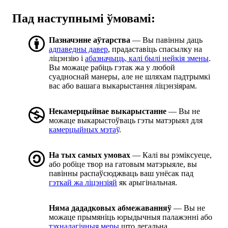
Пад наступнымі ўмовамі:
Пазначэнне аўтарства
— Вы павінны даць
адпаведны давер
, прадаставіць спасылку на
ліцэнзію і
абазначыць, калі былі нейкія змены
.
Вы можаце рабіць гэтак жа у любой
суадноснай манеры, але не шляхам падтрымкі
вас або вашага выкарыстання ліцэнзіярам.
Некамерцыйнае выкарыстанне
— Вы не
можаце выкарыстоўваць гэты матэрыял для
камерцыйных мэтаў
.
На тых самых умовах
— Калі вы рэміксуеце,
або робіце твор на гатовым матэрыяле, вы
павінны распаўсюджваць ваш унёсак пад
гэткай жа ліцэнзіяй
як арыгінальная.
Няма дададковых абмежаванняў
— Вы не
можаце прымяніць юрыдычныя палажэнні або
тэхналагічныя меры
што легальна