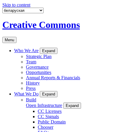
Skip to content
Creative Commons
Menu
Who We Are
Expand
Strategic Plan
Team
Governance
Opportunities
Annual Reports & Financials
History
Press
What We Do
Expand
Build
Open Infrastructure
Expand
CC Licenses
CC Signals
Public Domain
Chooser