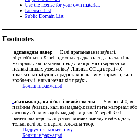
Use the license for your own material.
Licenses List
Public Domain List
Footnotes
адпаведны давер
— Калі прапанаваны заўвагі,
ліцэнзійныя заўвагі, адмовы ад адказнасці, спасылкі на
матэрыял, вы павінны прадаставіць імя стваральніка і
пазнакі іншых удзельнікаў. Ліцэнзіі СС да версіі 4.0
таксама патрабуюць прадаставіць назву матэрыяла, калі
зроблены і іншыя невялікія праўкі.
Больш інфармацыі
абазначыць, калі былі нейкія змены
— У версіі 4.0, вы
павінны ўказаць, калі вы мадыфікавалі гэты матэрыял або
адзнаку аб папярэдніх мадыфікацыях. У версіі 3.0 і
ранейшых версіях ліцэнзій пазнака зменаў неабходная,
толькі калі вы стварылі залежны твор.
Падручнік пазначэнняў
Больш інфармацыі