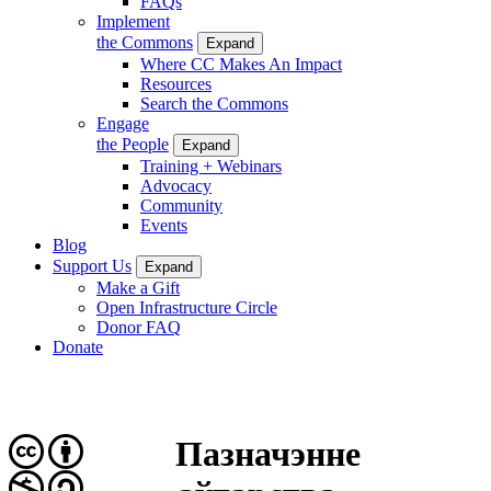
FAQs
Implement
the Commons
Expand
Where CC Makes An Impact
Resources
Search the Commons
Engage
the People
Expand
Training + Webinars
Advocacy
Community
Events
Blog
Support Us
Expand
Make a Gift
Open Infrastructure Circle
Donor FAQ
Donate
Пазначэнне