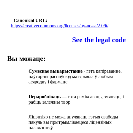
Canonical URL
https://creativecommons.org/licenses/by-nc-sa/2.0/it/
See the legal code
Вы можаце:
Сумеснае выкарыстанне
- гэта капіраванне,
паўторны распаўсюд матэрыяла ў любым
асяродку і фармаце
Пераробліваць
— гэта рэміксаваць, змяняць, і
рабіць залежны твор.
Ліцэнзіяр не можа ануляваць гэтыя свабоды
пакуль вы прытрымліваецеся ліцэнзіных
палажэнняў.