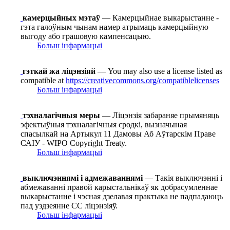
камерцыйных мэтаў
— Камерцыйнае выкарыстанне -
гэта галоўным чынам намер атрымаць камерцыйную
выгоду або грашовую кампенсацыю.
Больш інфармацыі
гэткай жа ліцэнзіяй
— You may also use a license listed as
compatible at
https://creativecommons.org/compatiblelicenses
Больш інфармацыі
тэхналагічныя меры
— Ліцэнзія забараняе прымяняць
эфектыўныя тэхналагічныя сродкі, вызначыная
спасылкай на Артыкул 11 Дамовы Аб Аўтарскім Праве
САІУ - WIPO Copyright Treaty.
Больш інфармацыі
выключэннямі і адмежаваннямі
— Такія выключэнні і
абмежаванні правой карыстальнікаў як добрасумленнае
выкарыстанне і чэсная дзелавая практыка не падпадаюць
пад уздзеянне СС ліцэнзіяў.
Больш інфармацыі