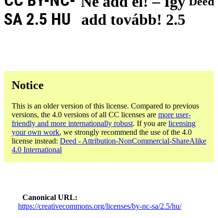
CC BY-NC-
Ne add el! – Így
Deed
SA 2.5 HU
add tovább! 2.5
Notice
This is an older version of this license. Compared to previous
versions, the 4.0 versions of all CC licenses are
more user-
friendly and more internationally robust
. If you are
licensing
your own work
, we strongly recommend the use of the 4.0
license instead:
Deed - Attribution-NonCommercial-ShareAlike
4.0 International
Canonical URL
https://creativecommons.org/licenses/by-nc-sa/2.5/hu/