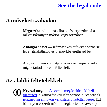
See the legal code
A műveket szabadon
Megoszthatod
— másolhatod és terjesztheted a
művet bármilyen módon vagy formában
Átdolgozhatod
— származékos műveket hozhatsz
létre, átalakíthatod és új művkbe építheted be
A jogosult nem vonhatja vissza ezen engedélyeket
míg betartod a licenc feltételeit.
Az alábbi feltételekkel:
Nevezd meg!
—
A szerzőt megfelelően fel kell
tüntetned
, hivatkozást kell létrehoznod a licencre és
jelezned ha a művön változtatást hajtottál végre
. Ezt
bármilyen ésszerű módon megteheted, kivéve oly