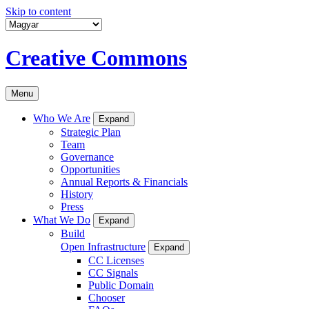
Skip to content
Creative Commons
Menu
Who We Are
Expand
Strategic Plan
Team
Governance
Opportunities
Annual Reports & Financials
History
Press
What We Do
Expand
Build
Open Infrastructure
Expand
CC Licenses
CC Signals
Public Domain
Chooser