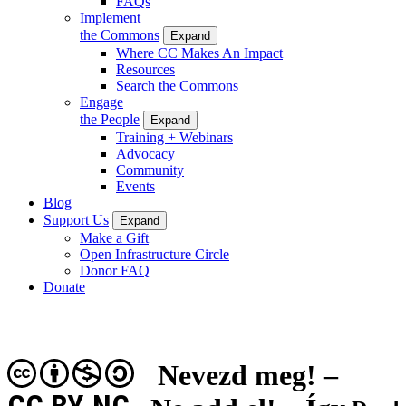
FAQs
Implement
the Commons
Expand
Where CC Makes An Impact
Resources
Search the Commons
Engage
the People
Expand
Training + Webinars
Advocacy
Community
Events
Blog
Support Us
Expand
Make a Gift
Open Infrastructure Circle
Donor FAQ
Donate
Nevezd meg! –