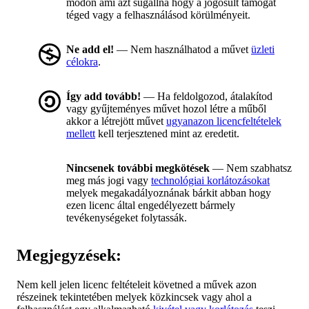
módon ami azt sugallná hogy a jogosult támogat
téged vagy a felhasználásod körülményeit.
Ne add el!
— Nem használhatod a művet
üzleti
célokra
.
Így add tovább!
— Ha feldolgozod, átalakítod
vagy gyűjteményes művet hozol létre a műből
akkor a létrejött művet
ugyanazon licencfeltételek
mellett
kell terjesztened mint az eredetit.
Nincsenek további megkötések
— Nem szabhatsz
meg más jogi vagy
technológiai korlátozásokat
melyek megakadályoznának bárkit abban hogy
ezen licenc által engedélyezett bármely
tevékenységeket folytassák.
Megjegyzések:
Nem kell jelen licenc feltételeit követned a művek azon
részeinek tekintetében melyek közkincsek vagy ahol a