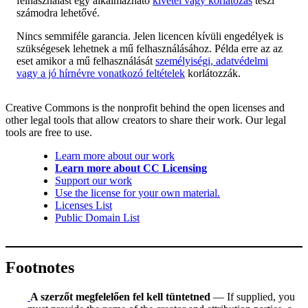
felhasználást egy alkalmazható
kivétel vagy korlátozás
teszi
számodra lehetővé.
Nincs semmiféle garancia. Jelen licencen kívüli engedélyek is
szükségesek lehetnek a mű felhasználásához. Példa erre az az
eset amikor a mű felhasználását
személyiségi, adatvédelmi
vagy a jó hírnévre vonatkozó feltételek
korlátozzák.
Creative Commons is the nonprofit behind the open licenses and
other legal tools that allow creators to share their work. Our legal
tools are free to use.
Learn more about our work
Learn more about CC Licensing
Support our work
Use the license for your own material.
Licenses List
Public Domain List
Footnotes
A szerzőt megfelelően fel kell tüntetned
— If supplied, you