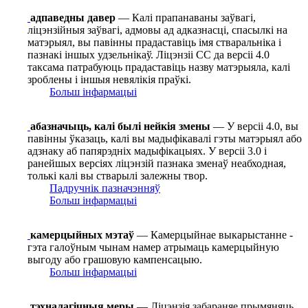
адпаведны давер
— Калі прапанаваны заўвагі,
ліцэнзійныя заўвагі, адмовы ад адказнасці, спасылкі на
матэрыял, вы павінны прадаставіць імя стваральніка і
пазнакі іншых удзельнікаў. Ліцэнзіі СС да версіі 4.0
таксама патрабуюць прадаставіць назву матэрыяла, калі
зроблены і іншыя невялікія праўкі.
Больш інфармацыі
абазначыць, калі былі нейкія змены
— У версіі 4.0, вы
павінны ўказаць, калі вы мадыфікавалі гэты матэрыял або
адзнаку аб папярэдніх мадыфікацыях. У версіі 3.0 і
ранейшых версіях ліцэнзій пазнака зменаў неабходная,
толькі калі вы стварылі залежны твор.
Падручнік пазначэнняў
Больш інфармацыі
камерцыйных мэтаў
— Камерцыйнае выкарыстанне -
гэта галоўным чынам намер атрымаць камерцыйную
выгоду або грашовую кампенсацыю.
Больш інфармацыі
тэхналагічныя меры
— Ліцэнзія забараняе прымяняць