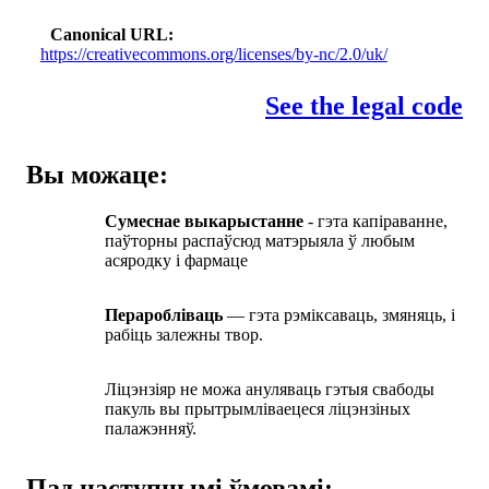
Canonical URL
https://creativecommons.org/licenses/by-nc/2.0/uk/
See the legal code
Вы можаце:
Сумеснае выкарыстанне
- гэта капіраванне,
паўторны распаўсюд матэрыяла ў любым
асяродку і фармаце
Пераробліваць
— гэта рэміксаваць, змяняць, і
рабіць залежны твор.
Ліцэнзіяр не можа ануляваць гэтыя свабоды
пакуль вы прытрымліваецеся ліцэнзіных
палажэнняў.
Пад наступнымі ўмовамі: