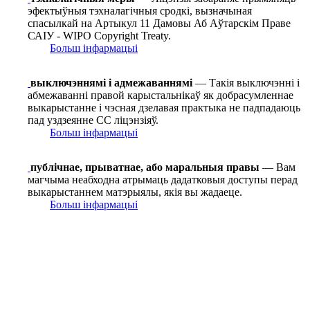
эфектыўныя тэхналагічныя сродкі, вызначыная
спасылкай на Артыкул 11 Дамовы Аб Аўтарскім Праве
САІУ - WIPO Copyright Treaty.
Больш інфармацыі
выключэннямі і адмежаваннямі
— Такія выключэнні і
абмежаванні правой карыстальнікаў як добрасумленнае
выкарыстанне і чэсная дзелавая практыка не падпадаюць
пад уздзеянне СС ліцэнзіяў.
Больш інфармацыі
публічнае, прыватнае, або маральныя правы
— Вам
магчыма неабходна атрымаць дадатковыя доступы перад
выкарыстаннем матэрыялы, якія вы жадаеце.
Больш інфармацыі