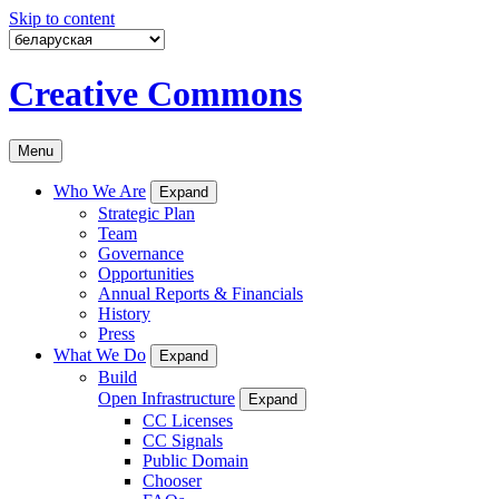
Skip to content
Creative Commons
Menu
Who We Are
Expand
Strategic Plan
Team
Governance
Opportunities
Annual Reports & Financials
History
Press
What We Do
Expand
Build
Open Infrastructure
Expand
CC Licenses
CC Signals
Public Domain
Chooser