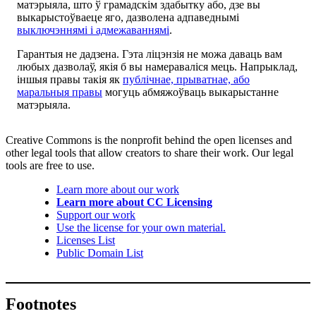
матэрыяла, што ў грамадскім здабытку або, дзе вы
выкарыстоўваеце яго, дазволена адпаведнымі
выключэннямі і адмежаваннямі
.
Гарантыя не дадзена. Гэта ліцэнзія не можа даваць вам
любых дазволаў, якія б вы намераваліся мець. Напрыклад,
іншыя правы такія як
публічнае, прыватнае, або
маральныя правы
могуць абмяжоўваць выкарыстанне
матэрыяла.
Creative Commons is the nonprofit behind the open licenses and
other legal tools that allow creators to share their work. Our legal
tools are free to use.
Learn more about our work
Learn more about CC Licensing
Support our work
Use the license for your own material.
Licenses List
Public Domain List
Footnotes