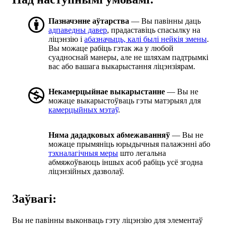
Пазначэнне аўтарства
— Вы павінны даць
адпаведны давер
, прадаставіць спасылку на
ліцэнзію і
абазначыць, калі былі нейкія змены
.
Вы можаце рабіць гэтак жа у любой
суадноснай манеры, але не шляхам падтрымкі
вас або вашага выкарыстання ліцэнзіярам.
Некамерцыйнае выкарыстанне
— Вы не
можаце выкарыстоўваць гэты матэрыял для
камерцыйных мэтаў
.
Няма дададковых абмежаванняў
— Вы не
можаце прымяніць юрыдычныя палажэнні або
тэхналагічныя меры
што легальна
абмяжоўваюць іншых асоб рабіць усё згодна
ліцэнзійных дазволаў.
Заўвагі:
Вы не павінны выконваць гэту ліцэнзію для элементаў