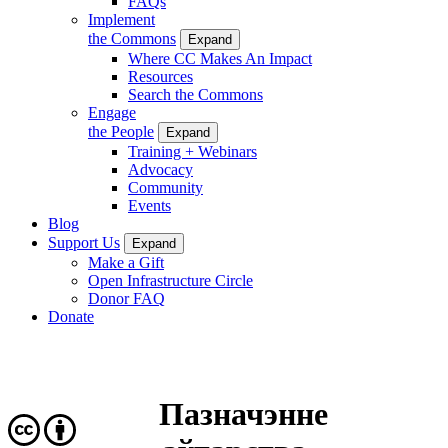
FAQs
Implement
the Commons
Expand
Where CC Makes An Impact
Resources
Search the Commons
Engage
the People
Expand
Training + Webinars
Advocacy
Community
Events
Blog
Support Us
Expand
Make a Gift
Open Infrastructure Circle
Donor FAQ
Donate
Пазначэнне