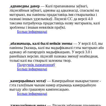
адпаведны давер
— Калі прапанаваны заўвагі,
ліцэнзійныя заўвагі, адмовы ад адказнасці, спасылкі на
матэрыял, вы павінны прадаставіць імя стваральніка і
пазнакі іншых удзельнікаў. Ліцэнзіі СС да версіі 4.0
таксама патрабуюць прадаставіць назву матэрыяла, калі
зроблены і іншыя невялікія праўкі.
Больш інфармацыі
абазначыць, калі былі нейкія змены
— У версіі 4.0, вы
павінны ўказаць, калі вы мадыфікавалі гэты матэрыял або
адзнаку аб папярэдніх мадыфікацыях. У версіі 3.0 і
ранейшых версіях ліцэнзій пазнака зменаў неабходная,
толькі калі вы стварылі залежны твор.
Падручнік пазначэнняў
Больш інфармацыі
камерцыйных мэтаў
— Камерцыйнае выкарыстанне -
гэта галоўным чынам намер атрымаць камерцыйную
выгоду або грашовую кампенсацыю.
Больш інфармацыі
тэхналагічныя меры
— Ліцэнзія забараняе прымяняць