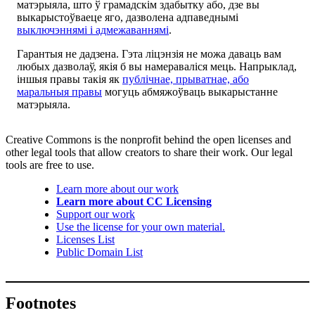
матэрыяла, што ў грамадскім здабытку або, дзе вы
выкарыстоўваеце яго, дазволена адпаведнымі
выключэннямі і адмежаваннямі
.
Гарантыя не дадзена. Гэта ліцэнзія не можа даваць вам
любых дазволаў, якія б вы намераваліся мець. Напрыклад,
іншыя правы такія як
публічнае, прыватнае, або
маральныя правы
могуць абмяжоўваць выкарыстанне
матэрыяла.
Creative Commons is the nonprofit behind the open licenses and
other legal tools that allow creators to share their work. Our legal
tools are free to use.
Learn more about our work
Learn more about CC Licensing
Support our work
Use the license for your own material.
Licenses List
Public Domain List
Footnotes