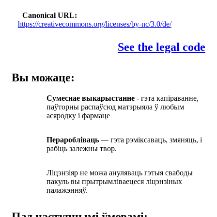
Canonical URL
https://creativecommons.org/licenses/by-nc/3.0/de/
See the legal code
Вы можаце:
Сумеснае выкарыстанне
- гэта капіраванне,
паўторны распаўсюд матэрыяла ў любым
асяродку і фармаце
Пераробліваць
— гэта рэміксаваць, змяняць, і
рабіць залежны твор.
Ліцэнзіяр не можа ануляваць гэтыя свабоды
пакуль вы прытрымліваецеся ліцэнзіных
палажэнняў.
Пад наступнымі ўмовамі: