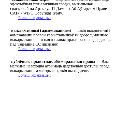
эфектыўныя тэхналагічныя сродкі, вызначыная
спасылкай на Артыкул 11 Дамовы Аб Аўтарскім Праве
САІУ - WIPO Copyright Treaty.
Больш інфармацыі
выключэннямі і адмежаваннямі
— Такія выключэнні і
абмежаванні правой карыстальнікаў як добрасумленнае
выкарыстанне і чэсная дзелавая практыка не падпадаюць
пад уздзеянне СС ліцэнзіяў.
Больш інфармацыі
публічнае, прыватнае, або маральныя правы
— Вам
магчыма неабходна атрымаць дадатковыя доступы перад
выкарыстаннем матэрыялы, якія вы жадаеце.
Больш інфармацыі