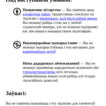
Пазначэнне аўтарства
— Вы павінны даць
адпаведны давер
, прадаставіць спасылку на
ліцэнзію і
абазначыць, калі былі нейкія змены
.
Вы можаце рабіць гэтак жа у любой
суадноснай манеры, але не шляхам падтрымкі
вас або вашага выкарыстання ліцэнзіярам.
Некамерцыйнае выкарыстанне
— Вы не
можаце выкарыстоўваць гэты матэрыял для
камерцыйных мэтаў
.
Няма дададковых абмежаванняў
— Вы не
можаце прымяніць юрыдычныя палажэнні або
тэхналагічныя меры
што легальна
абмяжоўваюць іншых асоб рабіць усё згодна
ліцэнзійных дазволаў.
Заўвагі:
Вы не павінны выконваць гэту ліцэнзію для элементаў