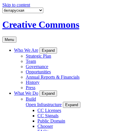
Skip to content
Creative Commons
Menu
Who We Are
Expand
Strategic Plan
Team
Governance
Opportunities
Annual Reports & Financials
History
Press
What We Do
Expand
Build
Open Infrastructure
Expand
CC Licenses
CC Signals
Public Domain
Chooser