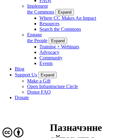
FAQs
Implement
the Commons
Expand
Where CC Makes An Impact
Resources
Search the Commons
Engage
the People
Expand
Training + Webinars
Advocacy
Community
Events
Blog
Support Us
Expand
Make a Gift
Open Infrastructure Circle
Donor FAQ
Donate
Пазначэнне