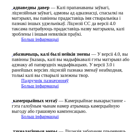
адпаведны давер
— Калі прапанаваны заўвагі,
ліцэнзійныя заўвагі, адмовы ад адказнасці, спасылкі на
матэрыял, вы павінны прадаставіць імя стваральніка і
пазнакі іншых удзельнікаў. Ліцэнзіі СС да версіі 4.0
таксама патрабуюць прадаставіць назву матэрыяла, калі
зроблены і іншыя невялікія праўкі.
Больш інфармацыі
абазначыць, калі былі нейкія змены
— У версіі 4.0, вы
павінны ўказаць, калі вы мадыфікавалі гэты матэрыял або
адзнаку аб папярэдніх мадыфікацыях. У версіі 3.0 і
ранейшых версіях ліцэнзій пазнака зменаў неабходная,
толькі калі вы стварылі залежны твор.
Падручнік пазначэнняў
Больш інфармацыі
камерцыйных мэтаў
— Камерцыйнае выкарыстанне -
гэта галоўным чынам намер атрымаць камерцыйную
выгоду або грашовую кампенсацыю.
Больш інфармацыі
тэхналагічныя меры
— Ліцэнзія забараняе прымяняць