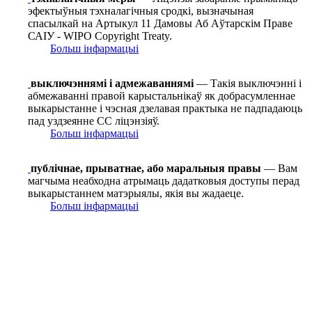
эфектыўныя тэхналагічныя сродкі, вызначыная
спасылкай на Артыкул 11 Дамовы Аб Аўтарскім Праве
САІУ - WIPO Copyright Treaty.
Больш інфармацыі
выключэннямі і адмежаваннямі
— Такія выключэнні і
абмежаванні правой карыстальнікаў як добрасумленнае
выкарыстанне і чэсная дзелавая практыка не падпадаюць
пад уздзеянне СС ліцэнзіяў.
Больш інфармацыі
публічнае, прыватнае, або маральныя правы
— Вам
магчыма неабходна атрымаць дадатковыя доступы перад
выкарыстаннем матэрыялы, якія вы жадаеце.
Больш інфармацыі