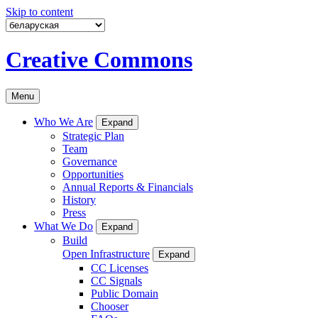
Skip to content
Creative Commons
Menu
Who We Are
Expand
Strategic Plan
Team
Governance
Opportunities
Annual Reports & Financials
History
Press
What We Do
Expand
Build
Open Infrastructure
Expand
CC Licenses
CC Signals
Public Domain
Chooser