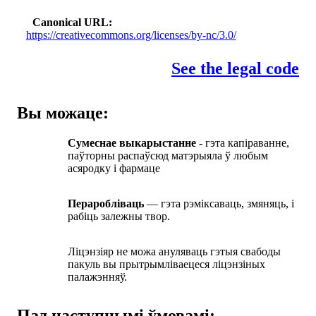
Canonical URL
https://creativecommons.org/licenses/by-nc/3.0/
See the legal code
Вы можаце:
Сумеснае выкарыстанне
- гэта капіраванне,
паўторны распаўсюд матэрыяла ў любым
асяродку і фармаце
Пераробліваць
— гэта рэміксаваць, змяняць, і
рабіць залежны твор.
Ліцэнзіяр не можа ануляваць гэтыя свабоды
пакуль вы прытрымліваецеся ліцэнзіных
палажэнняў.
Пад наступнымі ўмовамі: