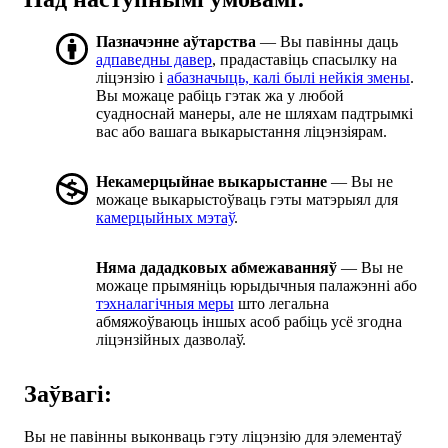
Пазначэнне аўтарства
— Вы павінны даць
адпаведны давер
, прадаставіць спасылку на
ліцэнзію і
абазначыць, калі былі нейкія змены
.
Вы можаце рабіць гэтак жа у любой
суадноснай манеры, але не шляхам падтрымкі
вас або вашага выкарыстання ліцэнзіярам.
Некамерцыйнае выкарыстанне
— Вы не
можаце выкарыстоўваць гэты матэрыял для
камерцыйных мэтаў
.
Няма дададковых абмежаванняў
— Вы не
можаце прымяніць юрыдычныя палажэнні або
тэхналагічныя меры
што легальна
абмяжоўваюць іншых асоб рабіць усё згодна
ліцэнзійных дазволаў.
Заўвагі:
Вы не павінны выконваць гэту ліцэнзію для элементаў