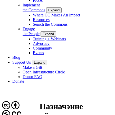
FAQs
Implement
the Commons
Expand
Where CC Makes An Impact
Resources
Search the Commons
Engage
the People
Expand
Training + Webinars
Advocacy
Community
Events
Blog
Support Us
Expand
Make a Gift
Open Infrastructure Circle
Donor FAQ
Donate
Пазначэнне
CC