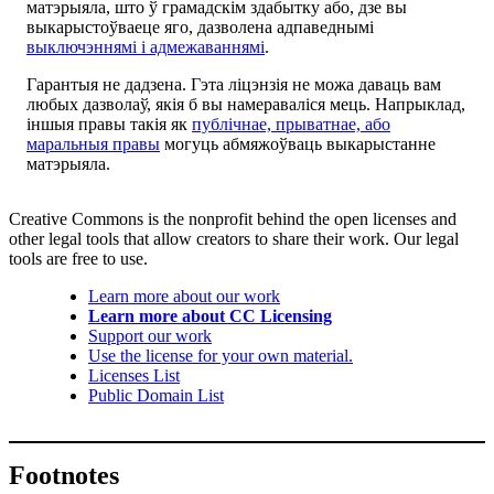
матэрыяла, што ў грамадскім здабытку або, дзе вы
выкарыстоўваеце яго, дазволена адпаведнымі
выключэннямі і адмежаваннямі
.
Гарантыя не дадзена. Гэта ліцэнзія не можа даваць вам
любых дазволаў, якія б вы намераваліся мець. Напрыклад,
іншыя правы такія як
публічнае, прыватнае, або
маральныя правы
могуць абмяжоўваць выкарыстанне
матэрыяла.
Creative Commons is the nonprofit behind the open licenses and
other legal tools that allow creators to share their work. Our legal
tools are free to use.
Learn more about our work
Learn more about CC Licensing
Support our work
Use the license for your own material.
Licenses List
Public Domain List
Footnotes