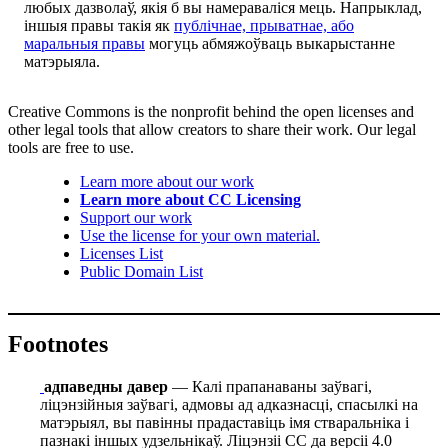
любых дазволаў, якія б вы намераваліся мець. Напрыклад,
іншыя правы такія як
публічнае, прыватнае, або
маральныя правы
могуць абмяжоўваць выкарыстанне
матэрыяла.
Creative Commons is the nonprofit behind the open licenses and
other legal tools that allow creators to share their work. Our legal
tools are free to use.
Learn more about our work
Learn more about CC Licensing
Support our work
Use the license for your own material.
Licenses List
Public Domain List
Footnotes
адпаведны давер
— Калі прапанаваны заўвагі,
ліцэнзійныя заўвагі, адмовы ад адказнасці, спасылкі на
матэрыял, вы павінны прадаставіць імя стваральніка і
пазнакі іншых удзельнікаў. Ліцэнзіі СС да версіі 4.0