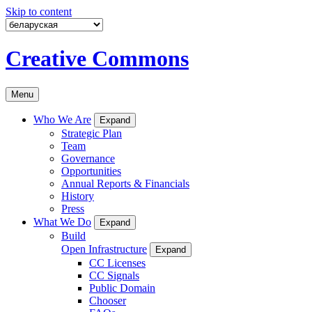
Skip to content
Creative Commons
Menu
Who We Are
Expand
Strategic Plan
Team
Governance
Opportunities
Annual Reports & Financials
History
Press
What We Do
Expand
Build
Open Infrastructure
Expand
CC Licenses
CC Signals
Public Domain
Chooser