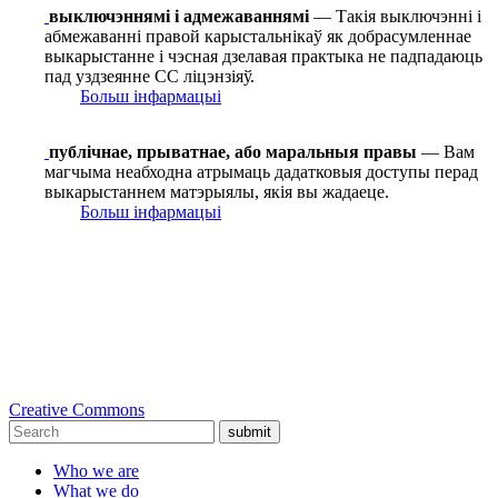
выключэннямі і адмежаваннямі
— Такія выключэнні і
абмежаванні правой карыстальнікаў як добрасумленнае
выкарыстанне і чэсная дзелавая практыка не падпадаюць
пад уздзеянне СС ліцэнзіяў.
Больш інфармацыі
публічнае, прыватнае, або маральныя правы
— Вам
магчыма неабходна атрымаць дадатковыя доступы перад
выкарыстаннем матэрыялы, якія вы жадаеце.
Больш інфармацыі
Creative Commons
submit
Who we are
What we do