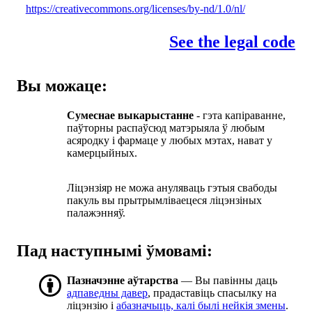
https://creativecommons.org/licenses/by-nd/1.0/nl/
See the legal code
Вы можаце:
Сумеснае выкарыстанне
- гэта капіраванне,
паўторны распаўсюд матэрыяла ў любым
асяродку і фармаце у любых мэтах, нават у
камерцыйных.
Ліцэнзіяр не можа ануляваць гэтыя свабоды
пакуль вы прытрымліваецеся ліцэнзіных
палажэнняў.
Пад наступнымі ўмовамі:
Пазначэнне аўтарства
— Вы павінны даць
адпаведны давер
, прадаставіць спасылку на
ліцэнзію і
абазначыць, калі былі нейкія змены
.