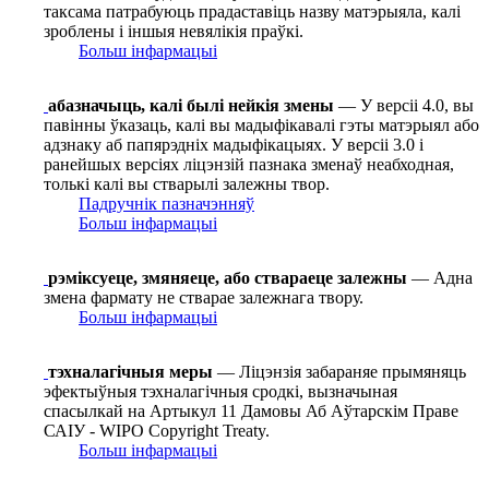
таксама патрабуюць прадаставіць назву матэрыяла, калі
зроблены і іншыя невялікія праўкі.
Больш інфармацыі
абазначыць, калі былі нейкія змены
— У версіі 4.0, вы
павінны ўказаць, калі вы мадыфікавалі гэты матэрыял або
адзнаку аб папярэдніх мадыфікацыях. У версіі 3.0 і
ранейшых версіях ліцэнзій пазнака зменаў неабходная,
толькі калі вы стварылі залежны твор.
Падручнік пазначэнняў
Больш інфармацыі
рэміксуеце, змяняеце, або ствараеце залежны
— Адна
змена фармату не стварае залежнага твору.
Больш інфармацыі
тэхналагічныя меры
— Ліцэнзія забараняе прымяняць
эфектыўныя тэхналагічныя сродкі, вызначыная
спасылкай на Артыкул 11 Дамовы Аб Аўтарскім Праве
САІУ - WIPO Copyright Treaty.
Больш інфармацыі