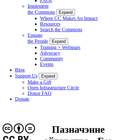
FAQs
Implement
the Commons
Expand
Where CC Makes An Impact
Resources
Search the Commons
Engage
the People
Expand
Training + Webinars
Advocacy
Community
Events
Blog
Support Us
Expand
Make a Gift
Open Infrastructure Circle
Donor FAQ
Donate
Пазначэнне
CC BY-