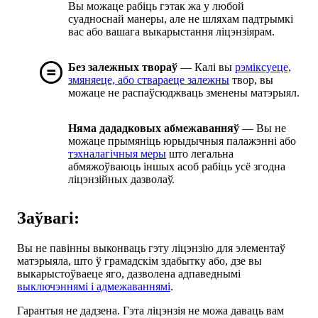
Вы можаце рабіць гэтак жа у любой
суадноснай манеры, але не шляхам падтрымкі
вас або вашага выкарыстання ліцэнзіярам.
Без залежных твораў
— Калі вы
рэміксуеце,
змяняеце, або ствараеце залежны
твор, вы
можаце не распаўсюджваць зменены матэрыял.
Няма дададковых абмежаванняў
— Вы не
можаце прымяніць юрыдычныя палажэнні або
тэхналагічныя меры
што легальна
абмяжоўваюць іншых асоб рабіць усё згодна
ліцэнзійных дазволаў.
Заўвагі:
Вы не павінны выконваць гэту ліцэнзію для элементаў
матэрыяла, што ў грамадскім здабытку або, дзе вы
выкарыстоўваеце яго, дазволена адпаведнымі
выключэннямі і адмежаваннямі
.
Гарантыя не дадзена. Гэта ліцэнзія не можа даваць вам