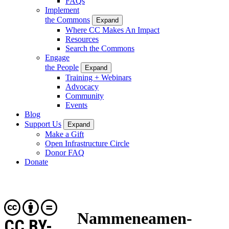
FAQs
Implement
the Commons
Expand
Where CC Makes An Impact
Resources
Search the Commons
Engage
the People
Expand
Training + Webinars
Advocacy
Community
Events
Blog
Support Us
Expand
Make a Gift
Open Infrastructure Circle
Donor FAQ
Donate
Nammeneamen-
CC BY-