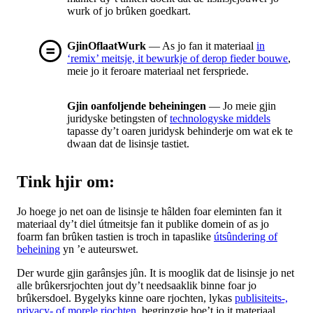
wurk of jo brûken goedkart.
GjinOflaatWurk
— As jo fan it materiaal
in
‘remix’ meitsje, it bewurkje of derop fieder bouwe
,
meie jo it feroare materiaal net ferspriede.
Gjin oanfoljende beheiningen
— Jo meie gjin
juridyske betingsten of
technologyske middels
tapasse dy’t oaren juridysk behinderje om wat ek te
dwaan dat de lisinsje tastiet.
Tink hjir om:
Jo hoege jo net oan de lisinsje te hâlden foar eleminten fan it
materiaal dy’t diel útmeitsje fan it publike domein of as jo
foarm fan brûken tastien is troch in tapaslike
útsûndering of
beheining
yn ’e auteurswet.
Der wurde gjin garânsjes jûn. It is mooglik dat de lisinsje jo net
alle brûkersrjochten jout dy’t needsaaklik binne foar jo
brûkersdoel. Bygelyks kinne oare rjochten, lykas
publisiteits-,
privacy- of morele rjochten
, begrinzgje hoe’t jo it materiaal