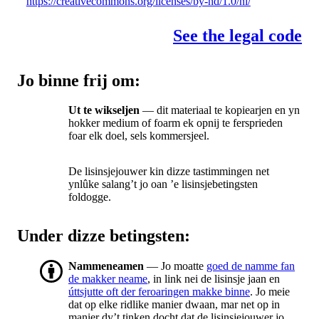
https://creativecommons.org/licenses/by-nd/1.0/nl/
See the legal code
Jo binne frij om:
Ut te wikseljen
— dit materiaal te kopiearjen en yn
hokker medium of foarm ek opnij te fersprieden
foar elk doel, sels kommersjeel.
De lisinsjejouwer kin dizze tastimmingen net
ynlûke salang’t jo oan ’e lisinsjebetingsten
foldogge.
Under dizze betingsten:
Nammeneamen
— Jo moatte
goed de namme fan
de makker neame
, in link nei de lisinsje jaan en
úttsjutte oft der feroaringen makke binne
. Jo meie
dat op elke ridlike manier dwaan, mar net op in
manier dy’t tinken docht dat de lisinsjejouwer jo