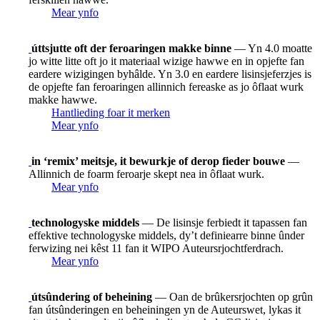
Mear ynfo
úttsjutte oft der feroaringen makke binne
— Yn 4.0 moatte
jo witte litte oft jo it materiaal wizige hawwe en in opjefte fan
eardere wizigingen byhâlde. Yn 3.0 en eardere lisinsjeferzjes is
de opjefte fan feroaringen allinnich fereaske as jo ôflaat wurk
makke hawwe.
Hantlieding foar it merken
Mear ynfo
in ‘remix’ meitsje, it bewurkje of derop fieder bouwe
—
Allinnich de foarm feroarje skept nea in ôflaat wurk.
Mear ynfo
technologyske middels
— De lisinsje ferbiedt it tapassen fan
effektive technologyske middels, dy’t definiearre binne ûnder
ferwizing nei kêst 11 fan it WIPO Auteursrjochtferdrach.
Mear ynfo
útsûndering of beheining
— Oan de brûkersrjochten op grûn
fan útsûnderingen en beheiningen yn de Auteurswet, lykas it