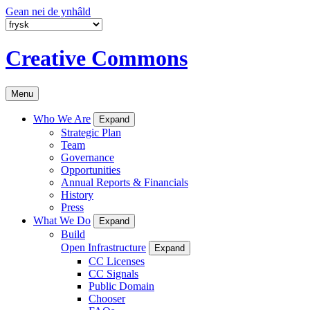
Gean nei de ynhâld
Creative Commons
Menu
Who We Are
Expand
Strategic Plan
Team
Governance
Opportunities
Annual Reports & Financials
History
Press
What We Do
Expand
Build
Open Infrastructure
Expand
CC Licenses
CC Signals
Public Domain
Chooser