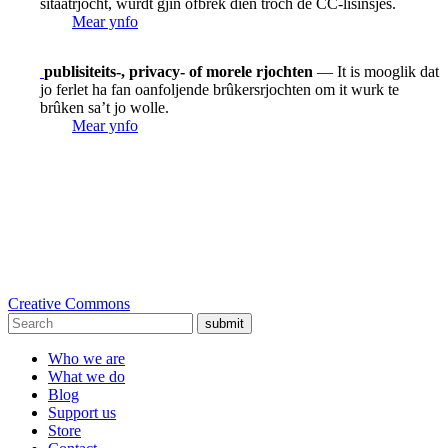
sitaatrjocht, wurdt gjin ôfbrek dien troch de CC-lisinsjes.
Mear ynfo
publisiteits-, privacy- of morele rjochten
— It is mooglik dat
jo ferlet ha fan oanfoljende brûkersrjochten om it wurk te
brûken sa’t jo wolle.
Mear ynfo
Creative Commons
submit
Who we are
What we do
Blog
Support us
Store