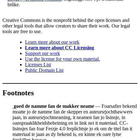
brûke.
Creative Commons is the nonprofit behind the open licenses and
other legal tools that allow creators to share their work. Our legal
tools are free to use.
Learn more about our work
Learn more about CC Licensing
Support our work
Use the license for your own material.
Licenses List
Public Domain List
Footnotes
goed de namme fan de makker neame
— Foarsafier bekend
moatte jo de namme fan de skepper en auteursrjochthawwers
jaan, in auteursrjochtneaming, it neamen fan jo lisinsje, in
oanspraaklikheidsbeheining en in link nei it materiaal. CC-
lisinsjes fan foar Ferzje 4.0 ferplichtsje jo ek om de titel fan it
materiaal te jaan as dy bekend is, en kinne ek oare lytse
ferskillen hawwe.