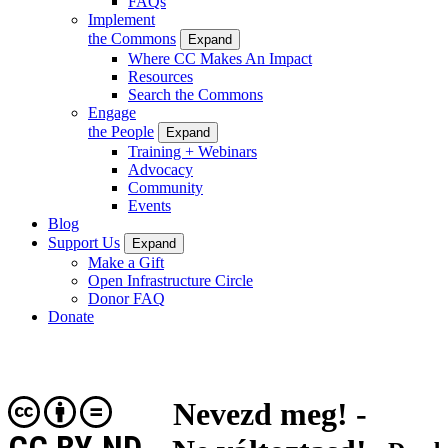
FAQs
Implement
the Commons
Expand
Where CC Makes An Impact
Resources
Search the Commons
Engage
the People
Expand
Training + Webinars
Advocacy
Community
Events
Blog
Support Us
Expand
Make a Gift
Open Infrastructure Circle
Donor FAQ
Donate
Nevezd meg! -