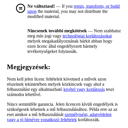
Ne változtasd!
— If you
remix, transform, or build
upon
the material, you may not distribute the
modified material.
Nincsenek további megkötések
— Nem szabhatsz
meg más jogi vagy
technológiai korlátozásokat
melyek megakadályoznának bárkit abban hogy
ezen licenc által engedélyezett bármely
tevékenységeket folytassák.
Megjegyzések:
Nem kell jelen licenc feltételeit követned a művek azon
részeinek tekintetében melyek közkincsek vagy ahol a
felhasználást egy alkalmazható
kivétel vagy korlátozás
teszi
számodra lehetővé.
Nincs semmiféle garancia. Jelen licencen kívüli engedélyek is
szükségesek lehetnek a mű felhasználásához. Példa erre az az
eset amikor a mű felhasználását
személyiségi, adatvédelmi
vagy a jó hírnévre vonatkozó feltételek
korlátozzák.