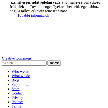
személyiségi, adatvédelmi vagy a jó hírnévre vonatkozó
feltételek
— További engedélyekre lehet szükséged ahhoz
hogy a művet céljaidra felhasználhasd.
További információk
Creative Commons
submit
Who we are
What we do
Blog
Support us
Store
Contact
Privacy
Policies
Terms