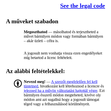
See the legal code
A műveket szabadon
Megoszthatod
— másolhatod és terjesztheted a
művet bármilyen módon vagy formában bármilyen
– akár üzleti – célra is.
A jogosult nem vonhatja vissza ezen engedélyeket
míg betartod a licenc feltételeit.
Az alábbi feltételekkel:
Nevezd meg!
—
A szerzőt megfelelően fel kell
tüntetned
, hivatkozást kell létrehoznod a licencre és
jelezned ha a művön változtatást hajtottál végre
. Ezt
bármilyen ésszerű módon megteheted, kivéve oly
módon ami azt sugallná hogy a jogosult támogat
téged vagy a felhasználásod körülményeit.