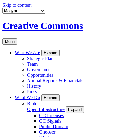
Skip to content
Creative Commons
Menu
Who We Are
Expand
Strategic Plan
Team
Governance
Opportunities
Annual Reports & Financials
History
Press
What We Do
Expand
Build
Open Infrastructure
Expand
CC Licenses
CC Signals
Public Domain
Chooser