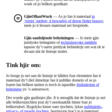
wurk of jo brûken goedkart.
GjinOflaatWurk
— As jo fan it materiaal
in
‘remix’ meitsje, it bewurkje of derop fieder bouwe
,
meie jo it feroare materiaal net ferspriede.
Gjin oanfoljende beheiningen
— Jo meie gjin
juridyske betingsten of
technologyske middels
tapasse dy’t oaren juridysk behinderje om wat ek te
dwaan dat de lisinsje tastiet.
Tink hjir om:
Jo hoege jo net oan de lisinsje te hâlden foar eleminten fan it
materiaal dy’t diel útmeitsje fan it publike domein of as jo
foarm fan brûken tastien is troch in tapaslike
útsûndering of
beheining
yn ’e auteurswet.
Der wurde gjin garânsjes jûn. It is mooglik dat de lisinsje jo net
alle brûkersrjochten jout dy’t needsaaklik binne foar jo
brûkersdoel. Bygelyks kinne oare rjochten, lykas
publisiteits-,
privacy- of morele rjochten
, begrinzgje hoe’t jo it materiaal