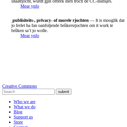
sitaatrjocht, wurdt gjin ôfbrek dien troch de CC-lisinsjes.
Mear ynfo
publisiteits-, privacy- of morele rjochten
— It is mooglik dat
jo ferlet ha fan oanfoljende brûkersrjochten om it wurk te
brûken sa’t jo wolle.
Mear ynfo
Creative Commons
submit
Who we are
What we do
Blog
Support us
Store