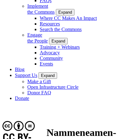
FAQs
Implement
the Commons
Expand
Where CC Makes An Impact
Resources
Search the Commons
Engage
the People
Expand
Training + Webinars
Advocacy
Community
Events
Blog
Support Us
Expand
Make a Gift
Open Infrastructure Circle
Donor FAQ
Donate
Nammeneamen-
CC BY-