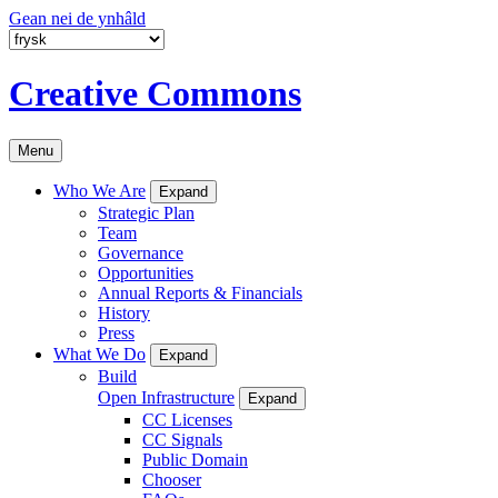
Gean nei de ynhâld
Creative Commons
Menu
Who We Are
Expand
Strategic Plan
Team
Governance
Opportunities
Annual Reports & Financials
History
Press
What We Do
Expand
Build
Open Infrastructure
Expand
CC Licenses
CC Signals
Public Domain
Chooser