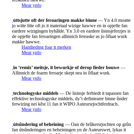
Mear ynfo
úttsjutte oft der feroaringen makke binne
— Yn 4.0 moatte
jo witte litte oft jo it materiaal wizige hawwe en in opjefte fan
eardere wizigingen byhâlde. Yn 3.0 en eardere lisinsjeferzjes is
de opjefte fan feroaringen allinnich fereaske as jo ôflaat wurk
makke hawwe.
Hantlieding foar it merken
Mear ynfo
in ‘remix’ meitsje, it bewurkje of derop fieder bouwe
—
Allinnich de foarm feroarje skept nea in ôflaat wurk.
Mear ynfo
technologyske middels
— De lisinsje ferbiedt it tapassen fan
effektive technologyske middels, dy’t definiearre binne ûnder
ferwizing nei kêst 11 fan it WIPO Auteursrjochtferdrach.
Mear ynfo
útsûndering of beheining
— Oan de brûkersrjochten op grûn
fan útsûnderingen en beheiningen yn de Auteurswet, lykas it