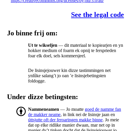
https://creativecommons.org/licenses/by-nd/3.0/au/
See the legal code
Jo binne frij om:
Ut te wikseljen
— dit materiaal te kopiearjen en yn
hokker medium of foarm ek opnij te fersprieden
foar elk doel, sels kommersjeel.
De lisinsjejouwer kin dizze tastimmingen net
ynlûke salang’t jo oan ’e lisinsjebetingsten
foldogge.
Under dizze betingsten:
Nammeneamen
— Jo moatte
goed de namme fan
de makker neame
, in link nei de lisinsje jaan en
úttsjutte oft der feroaringen makke binne
. Jo meie
dat op elke ridlike manier dwaan, mar net op in
manier dy’t tinken docht dat de lisinsjejouwer jo