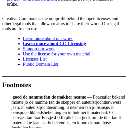
brûke.
Creative Commons is the nonprofit behind the open licenses and
other legal tools that allow creators to share their work. Our legal
tools are free to use.
Learn more about our work
Learn more about CC Licensing
Support our work
Use the license for your own material.
Licenses List
Public Domain List
Footnotes
goed de namme fan de makker neame
— Foarsafier bekend
moatte jo de namme fan de skepper en auteursrjochthawwers
jaan, in auteursrjochtneaming, it neamen fan jo lisinsje, in
oanspraaklikheidsbeheining en in link nei it materiaal. CC-
lisinsjes fan foar Ferzje 4.0 ferplichtsje jo ek om de titel fan it
materiaal te jaan as dy bekend is, en kinne ek oare lytse
ferskillen hawwe.