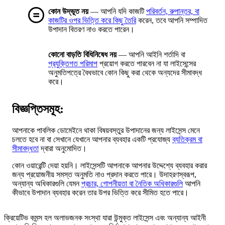
কোন উদ্ভূত নয়
— আপনি যদি কাজটি
পরিবর্তন, রুপান্তর, বা
কাজটির ওপর ভিত্তি করে কিছু তৈরি
করেন, তবে আপনি সম্পাদিত
উপাদান বিতরণ নাও করতে পারেন।
কোনো বাড়তি বিধিনিষেধ নয়
— আপনি আইনি শর্তাদি বা
প্রযুক্তিগত পরিমাপ
প্রয়োগ করতে পারবেন না যা লাইসেন্সের
অনুমতিপত্রে বৈধভাবে কোন কিছু করা থেকে অন্যদের সীমাবদ্ধ
করে।
বিজ্ঞপ্তিসমূহ:
আপনাকে পাবলিক ডোমেইনে থাকা বিষয়বস্তুর উপাদানের জন্য লাইসেন্স মেনে
চলতে হবে না বা সেখানে যেখানে আপনার ব্যবহার একটি প্রযোজ্য
ব্যতিক্রম বা
সীমাবদ্ধতা
দ্বারা অনুমোদিত।
কোন ওয়ারেন্টি দেয়া হয়নি। লাইসেন্সটি আপনাকে আপনার উদ্দেশ্যে ব্যবহার করার
জন্য প্রয়োজনীয় সমস্ত অনুমতি নাও প্রদান করতে পারে। উদাহরণস্বরূপ,
অন্যান্য অধিকারগুলি যেমন
প্রচার, গোপনীয়তা বা নৈতিক অধিকারগুলি
আপনি
কীভাবে উপাদান ব্যবহার করেন তার উপর ভিত্তি করে সীমিত হতে পারে।
ক্রিয়েটিভ কমন্স হল অলাভজনক সংস্থা যারা উন্মুক্ত লাইসেন্স এবং অন্যান্য আইনী