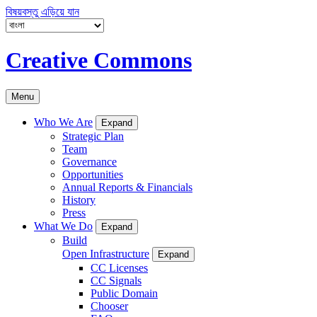
বিষয়বস্তু এড়িয়ে যান
Creative Commons
Menu
Who We Are
Expand
Strategic Plan
Team
Governance
Opportunities
Annual Reports & Financials
History
Press
What We Do
Expand
Build
Open Infrastructure
Expand
CC Licenses
CC Signals
Public Domain
Chooser