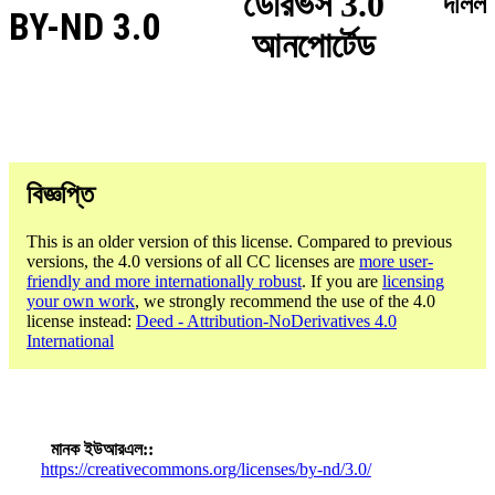
ডেরিভস 3.0
দলিল
BY-ND 3.0
আনপোর্টেড
বিজ্ঞপ্তি
This is an older version of this license. Compared to previous
versions, the 4.0 versions of all CC licenses are
more user-
friendly and more internationally robust
. If you are
licensing
your own work
, we strongly recommend the use of the 4.0
license instead:
Deed - Attribution-NoDerivatives 4.0
International
মানক ইউআরএল:
https://creativecommons.org/licenses/by-nd/3.0/