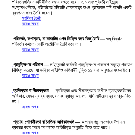
পরিবর্তনগুলির একটি ইঙ্গিত বজায় রাখতে হবে। ৩.০ এবং পূর্ববর্তী লাইসেন্স
সংস্করণগুলিতে, পরিবর্তনের ইঙ্গিতটি কেবলমাত্র তখন প্রয়োজন যদি আপনি একটি
ব্যুৎপন্ন কাজ তৈরি করেন।
সহয়িকা তৈরী
আরও তথ্য
পরিবর্তন, রুপান্তর, বা কাজটির ওপর ভিত্তি করে কিছু তৈরি
— শুধু বিন্যাস
পরিবর্তন কখনো একটি অমৌলিক তৈরি করে না।
আরও তথ্য
প্রযুক্তিগত পরিমাপ
— লাইসেন্সটি কার্যকরী প্রযুক্তিগত পদক্ষেপ সমূহের প্রয়োগ
নিষিদ্ধ করেছে, যা ডব্লিওআইপিও কপিরাইট চুক্তি ১১ ধারা অনুসারে সংজ্ঞায়িত।
আরও তথ্য
ব্যতিক্রম বা সীমাবদ্ধতা
— ব্যতিক্রম এবং সীমাবদ্ধতার অধীনে ব্যবহারকারীদের
অধিকার, যেমন ন্যায্য ব্যবহার এবং ন্যায্য আচরণ, সিসি লাইসেন্স দ্বারা প্রভাবিত
নয়।
আরও তথ্য
প্রচার, গোপনীয়তা বা নৈতিক অধিকারগুলি
— আপনার পছন্দমতভাবে উপাদান
ব্যবহার করার আগে আপনাকে অতিরিক্ত অনুমতি নিতে হতে পারে।
আরও তথ্য