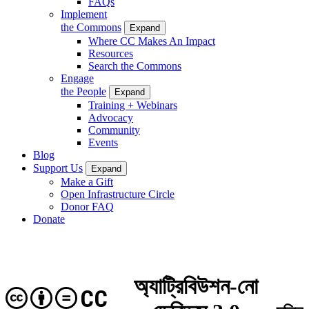
FAQs
Implement
the Commons
Expand
Where CC Makes An Impact
Resources
Search the Commons
Engage
the People
Expand
Training + Webinars
Advocacy
Community
Events
Blog
Support Us
Expand
Make a Gift
Open Infrastructure Circle
Donor FAQ
Donate
অ্যাট্রিবিউশন-নো
CC