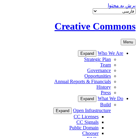
پرش به محتوا
Creative Commons
Menu
Who We Are
Expand
Strategic Plan
Team
Governance
Opportunities
Annual Reports & Financials
History
Press
What We Do
Expand
Build
Open Infrastructure
Expand
CC Licenses
CC Signals
Public Domain
Chooser