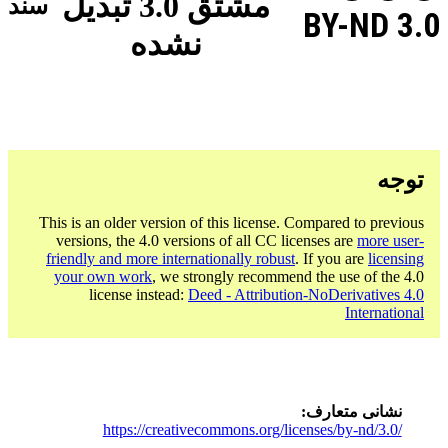
مشتق 3.0 تبدیل
سند
BY-ND 3.0
نشده
توجه
This is an older version of this license. Compared to previous
versions, the 4.0 versions of all CC licenses are
more user-
friendly and more internationally robust
. If you are
licensing
your own work
, we strongly recommend the use of the 4.0
license instead:
Deed - Attribution-NoDerivatives 4.0
International
نشانی متعارف
https://creativecommons.org/licenses/by-nd/3.0/