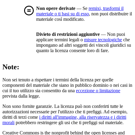
Non opere derivate
— Se
remixi, trasformi il
materiale o ti basi su di esso
, non puoi distribuire il
materiale così modificato.
Divieto di restrizioni aggiuntive
— Non puoi
applicare termini legali o
misure tecnologiche
che
impongano ad altri soggetti dei vincoli giuridici su
quanto la licenza consente loro di fare.
Note:
Non sei tenuto a rispettare i termini della licenza per quelle
componenti del materiale che siano in pubblico dominio o nei casi in
cui il tuo utilizzo sia consentito da una
eccezione o limitazione
prevista dalla legge.
Non sono fornite garanzie. La licenza può non conferirti tutte le
autorizzazioni necessarie per l'utilizzo che ti prefiggi. Ad esempio,
diritti di terzi come
i diritti all'immagine, alla riservatezza e i diritti
morali
potrebbero restringere gli usi che ti prefiggi sul materiale.
Creative Commons is the nonprofit behind the open licenses and