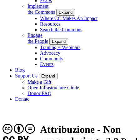
FAQs
Implement
the Commons
Expand
Where CC Makes An Impact
Resources
Search the Commons
Engage
the People
Expand
Training + Webinars
Advocacy
Community
Events
Blog
Support Us
Expand
Make a Gift
Open Infrastructure Circle
Donor FAQ
Donate
Attribuzione - Non