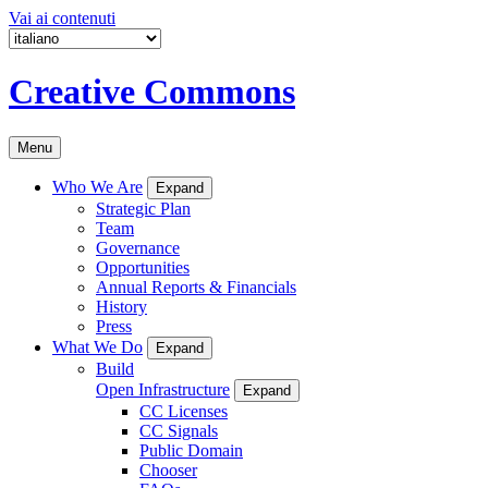
Vai ai contenuti
Creative Commons
Menu
Who We Are
Expand
Strategic Plan
Team
Governance
Opportunities
Annual Reports & Financials
History
Press
What We Do
Expand
Build
Open Infrastructure
Expand
CC Licenses
CC Signals
Public Domain
Chooser