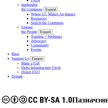
FAQs
Implement
the Commons
Expand
Where CC Makes An Impact
Resources
Search the Commons
Engage
the People
Expand
Training + Webinars
Advocacy
Community
Events
Blog
Support Us
Expand
Make a Gift
Open Infrastructure Circle
Donor FAQ
Donate
CC BY-SA 1.0
Пазначэнн