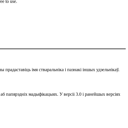
ee to use.
ы прадаставіць імя стваральніка і пазнакі іншых удзельнікаў.
 аб папярэдніх мадыфікацыях. У версіі 3.0 і ранейшых версіях