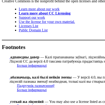
Creative Commons is the nonprofit behind the open licenses and other le
Learn more about our work
Learn more about CC Licensing
Support our work
Use the license for your own material.
Licenses List
Public Domain List
Footnotes
адпаведны давер
— Калі прапанаваны заўвагі, ліцэнзійныя
Ліцэнзіі СС да версіі 4.0 таксама патрабуюць прадаставіць 
Больш інфармацыі
абазначыць, калі былі нейкія змены
— У версіі 4.0, вы 
ліцэнзій пазнака зменаў неабходная, толькі калі вы ствары
Падручнік пазначэнняў
Больш інфармацыі
гэткай жа ліцэнзіяй
— You may also use a license listed as c