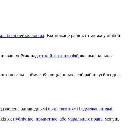
алі былі нейкія змены
. Вы можаце рабіць гэтак жа у любой
аць ваш унёсак пад
гэткай жа ліцэнзіяй
як арыгінальная.
што легальна абмяжоўваюць іншых асоб рабіць усё згодна
, дазволена адпаведнымі
выключэннямі і адмежаваннямі
.
акія як
публічнае, прыватнае, або маральныя правы
могуць