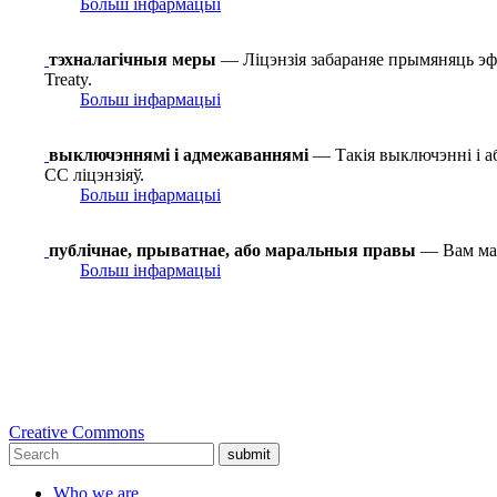
Больш інфармацыі
тэхналагічныя меры
— Ліцэнзія забараняе прымяняць эф
Treaty.
Больш інфармацыі
выключэннямі і адмежаваннямі
— Такія выключэнні і а
СС ліцэнзіяў.
Больш інфармацыі
публічнае, прыватнае, або маральныя правы
— Вам маг
Больш інфармацыі
Creative Commons
submit
Who we are