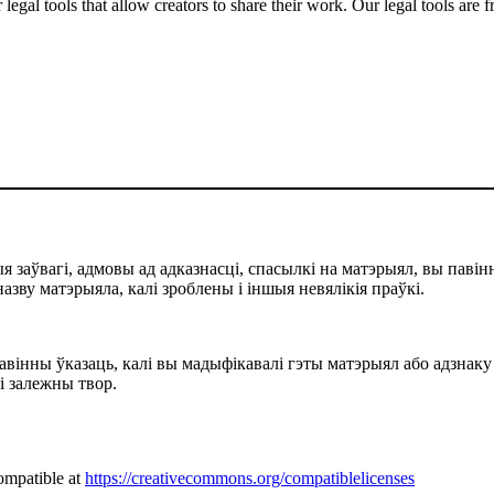
gal tools that allow creators to share their work. Our legal tools are fr
 заўвагі, адмовы ад адказнасці, спасылкі на матэрыял, вы павінн
назву матэрыяла, калі зроблены і іншыя невялікія праўкі.
павінны ўказаць, калі вы мадыфікавалі гэты матэрыял або адзнаку
лі залежны твор.
ompatible at
https://creativecommons.org/compatiblelicenses