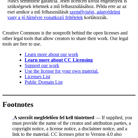
Nincs semmiféle garancia. Jelen licencen kívüli engedélyek is
szükségesek lehetnek a mű felhasználásához. Példa erre az az
eset amikor a mű felhasználását
személyiségi, adatvédelmi
vagy a jó hírnévre vonatkozó feltételek
korlátozzák.
Creative Commons is the nonprofit behind the open licenses and
other legal tools that allow creators to share their work. Our legal
tools are free to use.
Learn more about our work
Learn more about CC Licensing
Support our work
Use the license for your own material.
Licenses List
Public Domain List
Footnotes
A szerzőt megfelelően fel kell tüntetned
— If supplied, you
must provide the name of the creator and attribution parties, a
copyright notice, a license notice, a disclaimer notice, and a
link to the material. CC licenses prior to Version 4.0 also