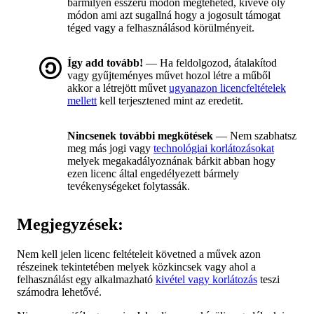
bármilyen ésszerű módon megteheted, kivéve oly
módon ami azt sugallná hogy a jogosult támogat
téged vagy a felhasználásod körülményeit.
Így add tovább!
— Ha feldolgozod, átalakítod
vagy gyűjteményes művet hozol létre a műből
akkor a létrejött művet
ugyanazon licencfeltételek
mellett
kell terjesztened mint az eredetit.
Nincsenek további megkötések
— Nem szabhatsz
meg más jogi vagy
technológiai korlátozásokat
melyek megakadályoznának bárkit abban hogy
ezen licenc által engedélyezett bármely
tevékenységeket folytassák.
Megjegyzések:
Nem kell jelen licenc feltételeit követned a művek azon
részeinek tekintetében melyek közkincsek vagy ahol a
felhasználást egy alkalmazható
kivétel vagy korlátozás
teszi
számodra lehetővé.