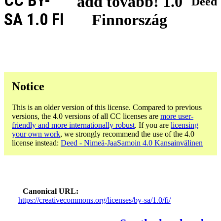
CC BY-
add tovább! 1.0
Deed
SA 1.0 FI
Finnország
Notice
This is an older version of this license. Compared to previous
versions, the 4.0 versions of all CC licenses are
more user-
friendly and more internationally robust
. If you are
licensing
your own work
, we strongly recommend the use of the 4.0
license instead:
Deed - Nimeä-JaaSamoin 4.0 Kansainvälinen
Canonical URL
https://creativecommons.org/licenses/by-sa/1.0/fi/