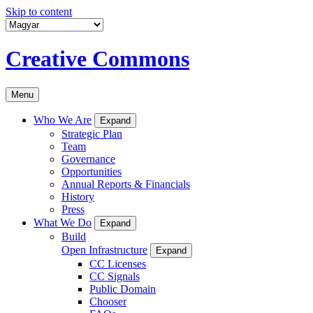
Skip to content
Creative Commons
Menu
Who We Are
Expand
Strategic Plan
Team
Governance
Opportunities
Annual Reports & Financials
History
Press
What We Do
Expand
Build
Open Infrastructure
Expand
CC Licenses
CC Signals
Public Domain
Chooser