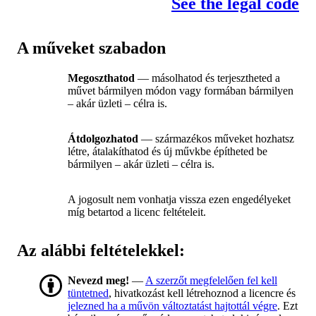
See the legal code
A műveket szabadon
Megoszthatod
— másolhatod és terjesztheted a
művet bármilyen módon vagy formában bármilyen
– akár üzleti – célra is.
Átdolgozhatod
— származékos műveket hozhatsz
létre, átalakíthatod és új művkbe építheted be
bármilyen – akár üzleti – célra is.
A jogosult nem vonhatja vissza ezen engedélyeket
míg betartod a licenc feltételeit.
Az alábbi feltételekkel:
Nevezd meg!
—
A szerzőt megfelelően fel kell
tüntetned
, hivatkozást kell létrehoznod a licencre és
jelezned ha a művön változtatást hajtottál végre
. Ezt