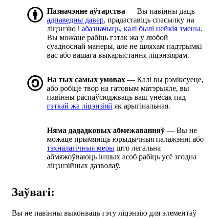
Пазначэнне аўтарства
— Вы павінны даць
адпаведны давер
, прадаставіць спасылку на
ліцэнзію і
абазначыць, калі былі нейкія змены
.
Вы можаце рабіць гэтак жа у любой
суадноснай манеры, але не шляхам падтрымкі
вас або вашага выкарыстання ліцэнзіярам.
На тых самых умовах
— Калі вы рэміксуеце,
або робіце твор на гатовым матэрыяле, вы
павінны распаўсюджваць ваш унёсак пад
гэткай жа ліцэнзіяй
як арыгінальная.
Няма дададковых абмежаванняў
— Вы не
можаце прымяніць юрыдычныя палажэнні або
тэхналагічныя меры
што легальна
абмяжоўваюць іншых асоб рабіць усё згодна
ліцэнзійных дазволаў.
Заўвагі:
Вы не павінны выконваць гэту ліцэнзію для элементаў