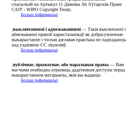
спасылкай на Артыкул 11 Дамовы Аб Аўтарскім Праве
САІУ - WIPO Copyright Treaty.
Больш інфармацыі
выключэннямі і адмежаваннямі
— Такія выключэнні і
абмежаванні правой карыстальнікаў як добрасумленнае
выкарыстанне і чэсная дзелавая практыка не падпадаюць
пад уздзеянне СС ліцэнзіяў.
Больш інфармацыі
публічнае, прыватнае, або маральныя правы
— Вам
магчыма неабходна атрымаць дадатковыя доступы перад
выкарыстаннем матэрыялы, якія вы жадаеце.
Больш інфармацыі