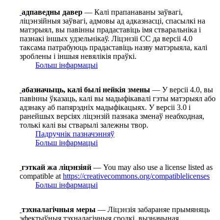
адпаведны давер
— Калі прапанаваны заўвагі,
ліцэнзійныя заўвагі, адмовы ад адказнасці, спасылкі на
матэрыял, вы павінны прадаставіць імя стваральніка і
пазнакі іншых удзельнікаў. Ліцэнзіі СС да версіі 4.0
таксама патрабуюць прадаставіць назву матэрыяла, калі
зроблены і іншыя невялікія праўкі.
Больш інфармацыі
абазначыць, калі былі нейкія змены
— У версіі 4.0, вы
павінны ўказаць, калі вы мадыфікавалі гэты матэрыял або
адзнаку аб папярэдніх мадыфікацыях. У версіі 3.0 і
ранейшых версіях ліцэнзій пазнака зменаў неабходная,
толькі калі вы стварылі залежны твор.
Падручнік пазначэнняў
Больш інфармацыі
гэткай жа ліцэнзіяй
— You may also use a license listed as
compatible at
https://creativecommons.org/compatiblelicenses
Больш інфармацыі
тэхналагічныя меры
— Ліцэнзія забараняе прымяняць
эфектыўныя тэхналагічныя сродкі, вызначыная