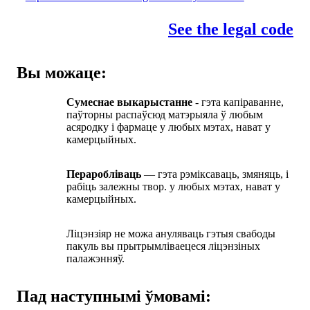
See the legal code
Вы можаце:
Сумеснае выкарыстанне
- гэта капіраванне,
паўторны распаўсюд матэрыяла ў любым
асяродку і фармаце у любых мэтах, нават у
камерцыйных.
Пераробліваць
— гэта рэміксаваць, змяняць, і
рабіць залежны твор. у любых мэтах, нават у
камерцыйных.
Ліцэнзіяр не можа ануляваць гэтыя свабоды
пакуль вы прытрымліваецеся ліцэнзіных
палажэнняў.
Пад наступнымі ўмовамі: