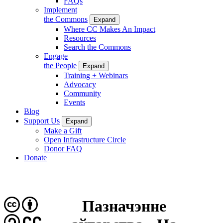
FAQs
Implement
the Commons
Expand
Where CC Makes An Impact
Resources
Search the Commons
Engage
the People
Expand
Training + Webinars
Advocacy
Community
Events
Blog
Support Us
Expand
Make a Gift
Open Infrastructure Circle
Donor FAQ
Donate
Пазначэнне
CC