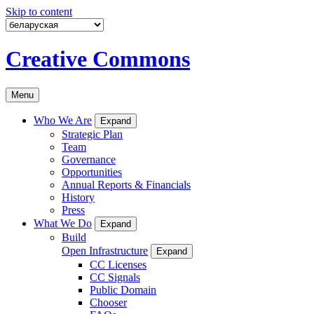
Skip to content
Creative Commons
Menu
Who We Are
Expand
Strategic Plan
Team
Governance
Opportunities
Annual Reports & Financials
History
Press
What We Do
Expand
Build
Open Infrastructure
Expand
CC Licenses
CC Signals
Public Domain
Chooser