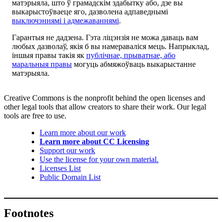
матэрыяла, што ў грамадскім здабытку або, дзе вы
выкарыстоўваеце яго, дазволена адпаведнымі
выключэннямі і адмежаваннямі
.
Гарантыя не дадзена. Гэта ліцэнзія не можа даваць вам
любых дазволаў, якія б вы намераваліся мець. Напрыклад,
іншыя правы такія як
публічнае, прыватнае, або
маральныя правы
могуць абмяжоўваць выкарыстанне
матэрыяла.
Creative Commons is the nonprofit behind the open licenses and
other legal tools that allow creators to share their work. Our legal
tools are free to use.
Learn more about our work
Learn more about CC Licensing
Support our work
Use the license for your own material.
Licenses List
Public Domain List
Footnotes