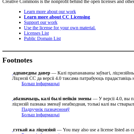
Creative Commons is the nonprofit behind the open licenses and other le
Learn more about our work
Learn more about CC Licensing
Support our work
Use the license for your own material.
Licenses List
Public Domain List
Footnotes
адпаведны давер
— Калі прапанаваны заўвагі, ліцэнзійныя
Ліцэнзіі СС да версіі 4.0 таксама патрабуюць прадаставіць 
Больш інфармацыі
абазначыць, калі былі нейкія змены
— У версіі 4.0, вы 
ліцэнзій пазнака зменаў неабходная, толькі калі вы ствары
Падручнік пазначэнняў
Больш інфармацыі
гэткай жа ліцэнзіяй
— You may also use a license listed as c