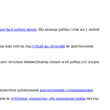
алі былі нейкія змены
. Вы можаце рабіць гэтак жа у любой
аць ваш унёсак пад
гэткай жа ліцэнзіяй
як арыгінальная.
што легальна абмяжоўваюць іншых асоб рабіць усё згодна
, дазволена адпаведнымі
выключэннямі і адмежаваннямі
.
акія як
публічнае, прыватнае, або маральныя правы
могуць