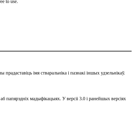
ee to use.
ы прадаставіць імя стваральніка і пазнакі іншых удзельнікаў.
 аб папярэдніх мадыфікацыях. У версіі 3.0 і ранейшых версіях