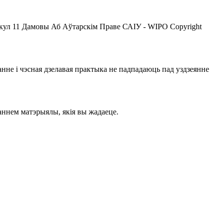
кул 11 Дамовы Аб Аўтарскім Праве САІУ - WIPO Copyright
не і чэсная дзелавая практыка не падпадаюць пад уздзеянне
ннем матэрыялы, якія вы жадаеце.