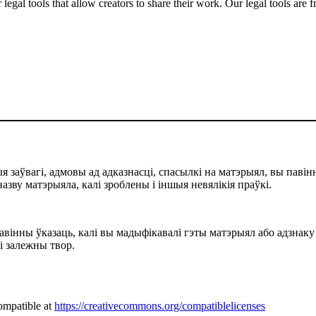
gal tools that allow creators to share their work. Our legal tools are fr
 заўвагі, адмовы ад адказнасці, спасылкі на матэрыял, вы павінн
назву матэрыяла, калі зроблены і іншыя невялікія праўкі.
павінны ўказаць, калі вы мадыфікавалі гэты матэрыял або адзнаку
лі залежны твор.
ompatible at
https://creativecommons.org/compatiblelicenses