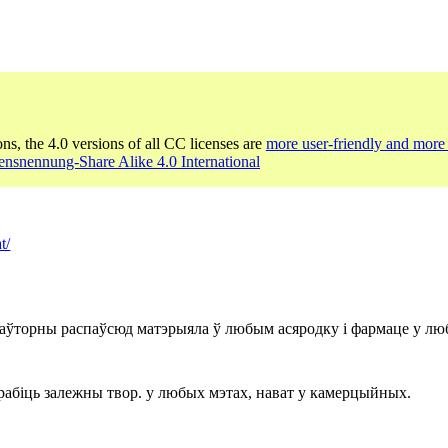
ons, the 4.0 versions of all CC licenses are
more user-friendly and more 
nsnennung-Share Alike 4.0 International
t/
 паўторны распаўсюд матэрыяла ў любым асяродку і фармаце у лю
 рабіць залежны твор. у любых мэтах, нават у камерцыйных.