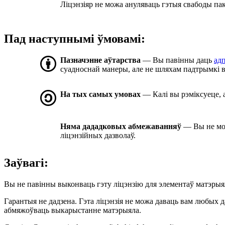
Ліцэнзіяр не можа ануляваць гэтыя свабоды па
Пад наступнымі ўмовамі:
Пазначэнне аўтарства
— Вы павінны даць
ад
суадноснай манеры, але не шляхам падтрымкі в
На тых самых умовах
— Калі вы рэміксуеце, 
Няма дададковых абмежаванняў
— Вы не мо
ліцэнзійных дазволаў.
Заўвагі:
Вы не павінны выконваць гэту ліцэнзію для элементаў матэрыя
Гарантыя не дадзена. Гэта ліцэнзія не можа даваць вам любых д
абмяжоўваць выкарыстанне матэрыяла.