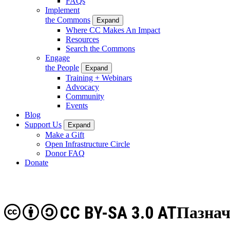
FAQs
Implement
the Commons
Expand
Where CC Makes An Impact
Resources
Search the Commons
Engage
the People
Expand
Training + Webinars
Advocacy
Community
Events
Blog
Support Us
Expand
Make a Gift
Open Infrastructure Circle
Donor FAQ
Donate
CC BY-SA 3.0 AT
Пазнач