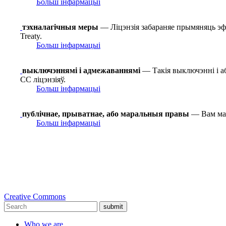
Больш інфармацыі
тэхналагічныя меры
— Ліцэнзія забараняе прымяняць эф
Treaty.
Больш інфармацыі
выключэннямі і адмежаваннямі
— Такія выключэнні і а
СС ліцэнзіяў.
Больш інфармацыі
публічнае, прыватнае, або маральныя правы
— Вам маг
Больш інфармацыі
Creative Commons
submit
Who we are