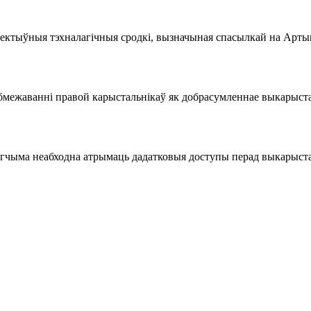
ектыўныя тэхналагічныя сродкі, вызначыная спасылкай на Арты
бмежаванні правой карыстальнікаў як добрасумленнае выкарыстан
чыма неабходна атрымаць дадатковыя доступы перад выкарыста