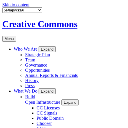
Skip to content
Creative Commons
Menu
Who We Are
Expand
Strategic Plan
Team
Governance
Opportunities
Annual Reports & Financials
History
Press
What We Do
Expand
Build
Open Infrastructure
Expand
CC Licenses
CC Signals
Public Domain
Chooser