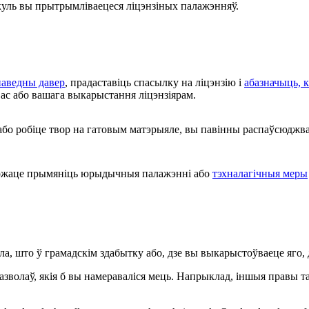
куль вы прытрымліваецеся ліцэнзіных палажэнняў.
паведны давер
, прадаставіць спасылку на ліцэнзію і
абазначыць, к
ас або вашага выкарыстання ліцэнзіярам.
або робіце твор на гатовым матэрыяле, вы павінны распаўсюджв
жаце прымяніць юрыдычныя палажэнні або
тэхналагічныя меры
ла, што ў грамадскім здабытку або, дзе вы выкарыстоўваеце яго
азволаў, якія б вы намераваліся мець. Напрыклад, іншыя правы т