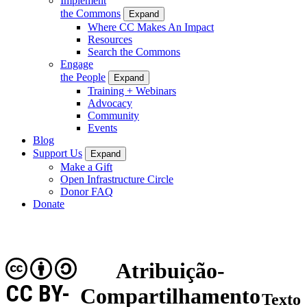
Implement
the Commons
Expand
Where CC Makes An Impact
Resources
Search the Commons
Engage
the People
Expand
Training + Webinars
Advocacy
Community
Events
Blog
Support Us
Expand
Make a Gift
Open Infrastructure Circle
Donor FAQ
Donate
Atribuição-
CC BY-
Compartilhamento
Texto