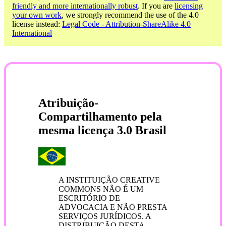
friendly and more internationally robust
. If you are
licensing
your own work
, we strongly recommend the use of the 4.0
license instead:
Legal Code - Attribution-ShareAlike 4.0
International
Atribuição-
Compartilhamento pela
mesma licença 3.0 Brasil
A INSTITUIÇÃO CREATIVE
COMMONS NÃO É UM
ESCRITÓRIO DE
ADVOCACIA E NÃO PRESTA
SERVIÇOS JURÍDICOS. A
DISTRIBUIÇÃO DESTA