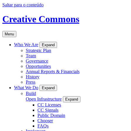
Saltar para o conteúdo
Creative Commons
Menu
Who We Are
Expand
Strategic Plan
Team
Governance
Opportunities
Annual Reports & Financials
History
Press
What We Do
Expand
Build
Open Infrastructure
Expand
CC Licenses
CC Signals
Public Domain
Chooser
FAQs