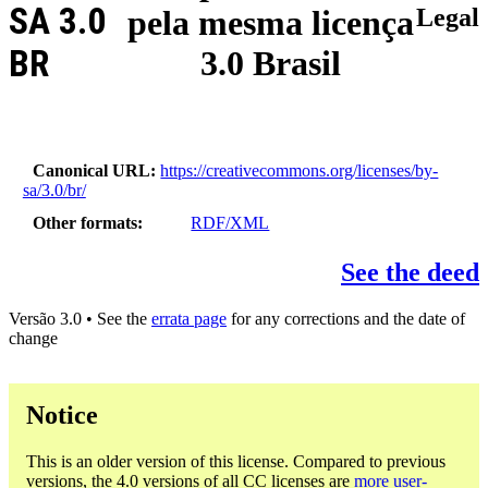
SA 3.0
pela mesma licença
Legal
BR
3.0 Brasil
Canonical URL
https://creativecommons.org/licenses/by-
sa/3.0/br/
Other formats
RDF/XML
See the deed
Versão 3.0 • See the
errata page
for any corrections and the date of
change
Notice
This is an older version of this license. Compared to previous
versions, the 4.0 versions of all CC licenses are
more user-