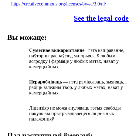
https://creativecommons.org/licenses/by-sa/3.0/nl/
See the legal code
Вы можаце:
Сумеснае выкарыстанне
- гэта капіраванне,
паўторны распаўсюд матэрыяла ў любым
асяродку і фармаце у любых мэтах, нават у
камерцыйных.
Пераробліваць
— гэта рэміксаваць, змяняць, і
рабіць залежны твор. у любых мэтах, нават у
камерцыйных.
Ліцэнзіяр не можа ануляваць гэтыя свабоды
пакуль вы прытрымліваецеся ліцэнзіных
палажэнняў.
Пад наступнымі ўмовамі: