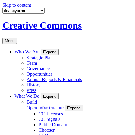
Skip to content
Creative Commons
Menu
Who We Are
Expand
Strategic Plan
Team
Governance
Opportunities
Annual Reports & Financials
History
Press
What We Do
Expand
Build
Open Infrastructure
Expand
CC Licenses
CC Signals
Public Domain
Chooser