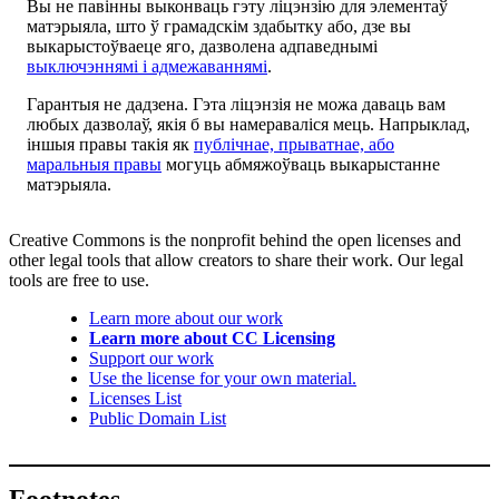
Вы не павінны выконваць гэту ліцэнзію для элементаў
матэрыяла, што ў грамадскім здабытку або, дзе вы
выкарыстоўваеце яго, дазволена адпаведнымі
выключэннямі і адмежаваннямі
.
Гарантыя не дадзена. Гэта ліцэнзія не можа даваць вам
любых дазволаў, якія б вы намераваліся мець. Напрыклад,
іншыя правы такія як
публічнае, прыватнае, або
маральныя правы
могуць абмяжоўваць выкарыстанне
матэрыяла.
Creative Commons is the nonprofit behind the open licenses and
other legal tools that allow creators to share their work. Our legal
tools are free to use.
Learn more about our work
Learn more about CC Licensing
Support our work
Use the license for your own material.
Licenses List
Public Domain List