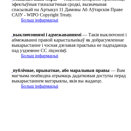
эфектыўныя тэхналагічныя сродкі, вызначыная
спасылкай на Артыкул 11 Дамовы Аб Аўтарскім Праве
САІУ - WIPO Copyright Treaty.
Больш інфармацыі
выключэннямі і адмежаваннямі
— Такія выключэнні і
абмежаванні правой карыстальнікаў як добрасумленнае
выкарыстанне і чэсная дзелавая практыка не падпадаюць
пад уздзеянне СС ліцэнзіяў.
Больш інфармацыі
публічнае, прыватнае, або маральныя правы
— Вам
магчыма неабходна атрымаць дадатковыя доступы перад
выкарыстаннем матэрыялы, якія вы жадаеце.
Больш інфармацыі