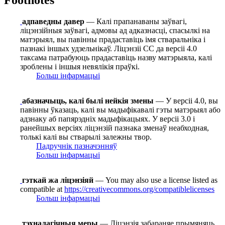
Footnotes
адпаведны давер
— Калі прапанаваны заўвагі,
ліцэнзійныя заўвагі, адмовы ад адказнасці, спасылкі на
матэрыял, вы павінны прадаставіць імя стваральніка і
пазнакі іншых удзельнікаў. Ліцэнзіі СС да версіі 4.0
таксама патрабуюць прадаставіць назву матэрыяла, калі
зроблены і іншыя невялікія праўкі.
Больш інфармацыі
абазначыць, калі былі нейкія змены
— У версіі 4.0, вы
павінны ўказаць, калі вы мадыфікавалі гэты матэрыял або
адзнаку аб папярэдніх мадыфікацыях. У версіі 3.0 і
ранейшых версіях ліцэнзій пазнака зменаў неабходная,
толькі калі вы стварылі залежны твор.
Падручнік пазначэнняў
Больш інфармацыі
гэткай жа ліцэнзіяй
— You may also use a license listed as
compatible at
https://creativecommons.org/compatiblelicenses
Больш інфармацыі
тэхналагічныя меры
— Ліцэнзія забараняе прымяняць