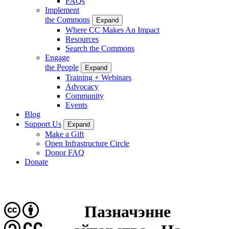
FAQs
Implement
the Commons
Expand
Where CC Makes An Impact
Resources
Search the Commons
Engage
the People
Expand
Training + Webinars
Advocacy
Community
Events
Blog
Support Us
Expand
Make a Gift
Open Infrastructure Circle
Donor FAQ
Donate
Пазначэнне
CC