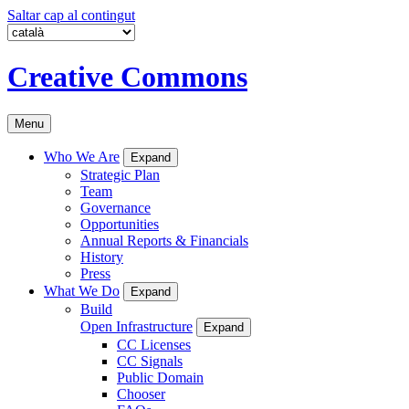
Saltar cap al contingut
Creative Commons
Menu
Who We Are
Expand
Strategic Plan
Team
Governance
Opportunities
Annual Reports & Financials
History
Press
What We Do
Expand
Build
Open Infrastructure
Expand
CC Licenses
CC Signals
Public Domain
Chooser