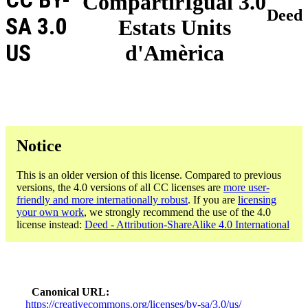
CompartirIgual 3.0
Deed
SA 3.0
Estats Units
US
d'Amèrica
Notice
This is an older version of this license. Compared to previous
versions, the 4.0 versions of all CC licenses are
more user-
friendly and more internationally robust
. If you are
licensing
your own work
, we strongly recommend the use of the 4.0
license instead:
Deed - Attribution-ShareAlike 4.0 International
Canonical URL
https://creativecommons.org/licenses/by-sa/3.0/us/