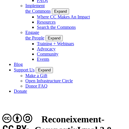
FAQs
Implement
the Commons
Expand
Where CC Makes An Impact
Resources
Search the Commons
Engage
the People
Expand
Training + Webinars
Advocacy
Community
Events
Blog
Support Us
Expand
Make a Gift
Open Infrastructure Circle
Donor FAQ
Donate
Reconeixement-
CC BY-