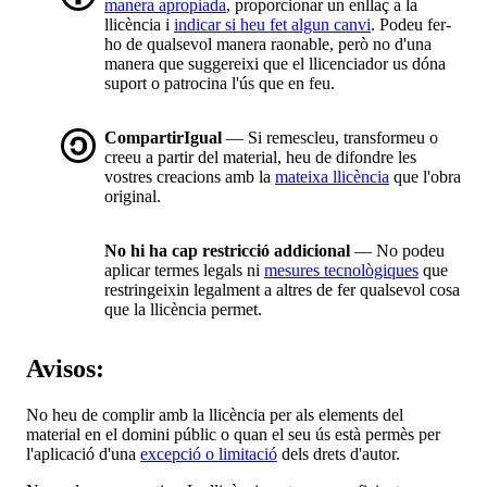
manera apropiada
, proporcionar un enllaç a la
llicència i
indicar si heu fet algun canvi
. Podeu fer-
ho de qualsevol manera raonable, però no d'una
manera que suggereixi que el llicenciador us dóna
suport o patrocina l'ús que en feu.
CompartirIgual
— Si remescleu, transformeu o
creeu a partir del material, heu de difondre les
vostres creacions amb la
mateixa llicència
que l'obra
original.
No hi ha cap restricció addicional
— No podeu
aplicar termes legals ni
mesures tecnològiques
que
restringeixin legalment a altres de fer qualsevol cosa
que la llicència permet.
Avisos:
No heu de complir amb la llicència per als elements del
material en el domini públic o quan el seu ús està permès per
l'aplicació d'una
excepció o limitació
dels drets d'autor.