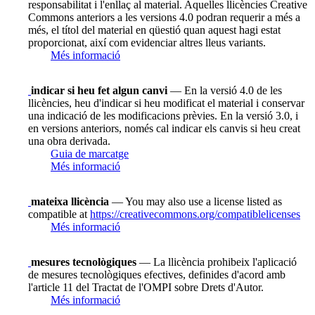
responsabilitat i l'enllaç al material. Aquelles llicències Creative
Commons anteriors a les versions 4.0 podran requerir a més a
més, el títol del material en qüestió quan aquest hagi estat
proporcionat, així com evidenciar altres lleus variants.
Més informació
indicar si heu fet algun canvi
— En la versió 4.0 de les
llicències, heu d'indicar si heu modificat el material i conservar
una indicació de les modificacions prèvies. En la versió 3.0, i
en versions anteriors, només cal indicar els canvis si heu creat
una obra derivada.
Guia de marcatge
Més informació
mateixa llicència
— You may also use a license listed as
compatible at
https://creativecommons.org/compatiblelicenses
Més informació
mesures tecnològiques
— La llicència prohibeix l'aplicació
de mesures tecnològiques efectives, definides d'acord amb
l'article 11 del Tractat de l'OMPI sobre Drets d'Autor.
Més informació