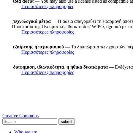
ίδια άδεια
— You may also use a license listed as compatible a
Περισσότερες πληροφορίες
τεχνολογικά μέτρα
— Η άδεια απαγορεύει τη εφαρμογή αποτε
Προστασία της Πνευματικής Ιδιοκτησίας/ WIPO, σχετικά με το 
Περισσότερες πληροφορίες
εξαίρεσης ή περιορισμού
— Τα δικαιώματα των χρηστών, πέρα
Περισσότερες πληροφορίες
διαφήμιση, ιδιωτικότητα, ή ηθικά δικαιώματα
— Ενδέχεται 
Περισσότερες πληροφορίες
Creative Commons
submit
Who we are