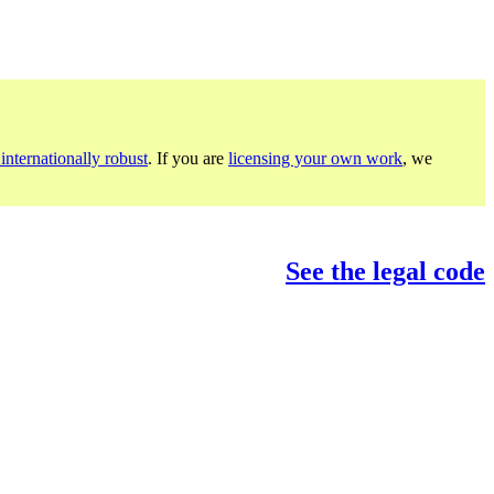
internationally robust
. If you are
licensing your own work
, we
See the legal code