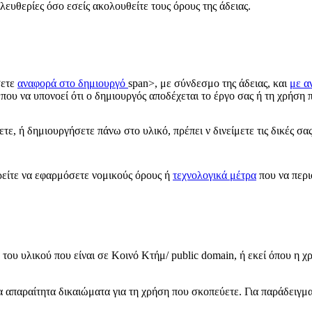
λευθερίες όσο εσείς ακολουθείτε τους όρους της άδειας.
σετε
αναφορά στο δημιουργό
span>, με σύνδεσμο της άδειας, και
με α
που να υπονοεί ότι ο δημιουργός αποδέχεται το έργο σας ή τη χρήση π
ε, ή δημιουργήσετε πάνω στο υλικό, πρέπει ν δινείμετε τις δικές σ
ίτε να εφαρμόσετε νομικούς όρους ή
τεχνολογικά μέτρα
που να περι
του υλικού που είναι σε Κοινό Κτήμ/ public domain, ή εκεί όπου η χ
τα απαραίτητα δικαιώματα για τη χρήση που σκοπεύετε. Για παράδειγμ