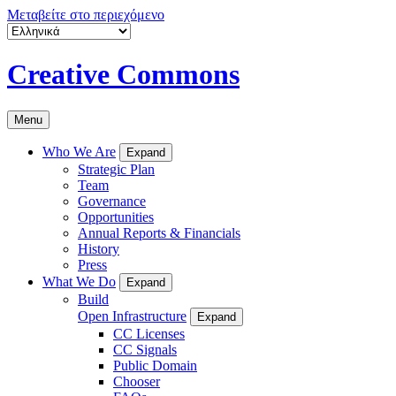
Μεταβείτε στο περιεχόμενο
Creative Commons
Menu
Who We Are
Expand
Strategic Plan
Team
Governance
Opportunities
Annual Reports & Financials
History
Press
What We Do
Expand
Build
Open Infrastructure
Expand
CC Licenses
CC Signals
Public Domain
Chooser