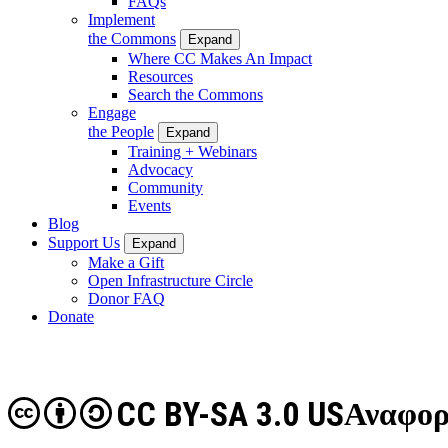
FAQs
Implement
the Commons
Expand
Where CC Makes An Impact
Resources
Search the Commons
Engage
the People
Expand
Training + Webinars
Advocacy
Community
Events
Blog
Support Us
Expand
Make a Gift
Open Infrastructure Circle
Donor FAQ
Donate
CC BY-SA 3.0 US
Αναφορ