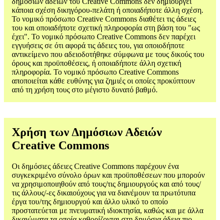
δημόσιων αδειών του Creative Commons δεν δημιουργεί
κάποια σχέση δικηγόρου-πελάτη ή οποιαδήποτε άλλη σχέση.
Το νομικό πρόσωπο Creative Commons διαθέτει τις άδειες
του και οποιαδήποτε σχετική πληροφορία στη βάση του "ως
έχει". Το νομικό πρόσωπο Creative Commons δεν παρέχει
εγγυήσεις σε ότι αφορά τις άδειες του, για οποιοδήποτε
αντικείμενο που αδειοδοτήθηκε σύμφωνα με τους δικούς του
όρους και προϋποθέσεις, ή οποιαδήποτε άλλη σχετική
πληροφορία. Το νομικό πρόσωπο Creative Commons
αποποιείται κάθε ευθύνης για ζημιές οι οποίες προκύπτουν
από τη χρήση τους στο μέγιστο δυνατό βαθμό.
Χρήση των Δημόσιων Αδειών
Creative Commons
Οι δημόσιες άδειες Creative Commons παρέχουν ένα
συγκεκριμένο σύνολο όρων και προϋποθέσεων που μπορούν
να χρησιμοποιηθούν από τους/τις δημιουργούς και από τους/
τις άλλους/-ες δικαιούχους για να διανέμουν τα πρωτότυπα
έργα του/της δημιουργού και άλλο υλικό το οποίο
προστατεύεται με πνευματική ιδιοκτησία, καθώς και με άλλα
δικαιώματα τα οποία καθορίζονται στη δημόσια άδεια πιο