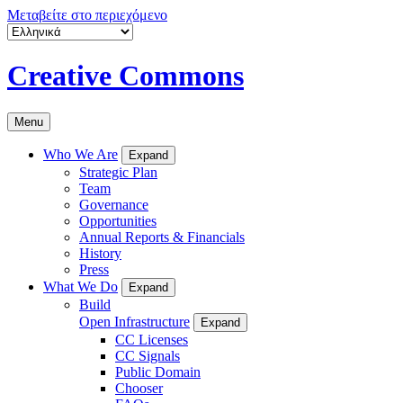
Μεταβείτε στο περιεχόμενο
Creative Commons
Menu
Who We Are
Expand
Strategic Plan
Team
Governance
Opportunities
Annual Reports & Financials
History
Press
What We Do
Expand
Build
Open Infrastructure
Expand
CC Licenses
CC Signals
Public Domain
Chooser