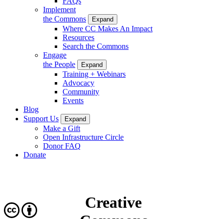
FAQs
Implement
the Commons
Expand
Where CC Makes An Impact
Resources
Search the Commons
Engage
the People
Expand
Training + Webinars
Advocacy
Community
Events
Blog
Support Us
Expand
Make a Gift
Open Infrastructure Circle
Donor FAQ
Donate
Creative