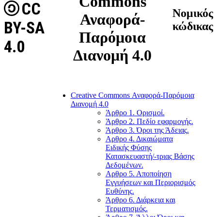
Commons
CC
Νομικός
Αναφορά-
BY-SA
κώδικας
Παρόμοια
4.0
Διανομή 4.0
Creative Commons Αναφορά-Παρόμοια
Διανομή 4.0
Άρθρο 1. Ορισμοί.
Άρθρο 2. Πεδίο εφαρμογής.
Άρθρο 3. Όροι της Άδειας.
Αρθρο 4. Δικαιώματα
Ειδικής Φύσης
Κατασκευαστή/-τριας Βάσης
Δεδομένων.
Αρθρο 5. Αποποίηση
Εγγυήσεων και Περιορισμός
Ευθύνης.
Άρθρο 6. Διάρκεια και
Τερματισμός.