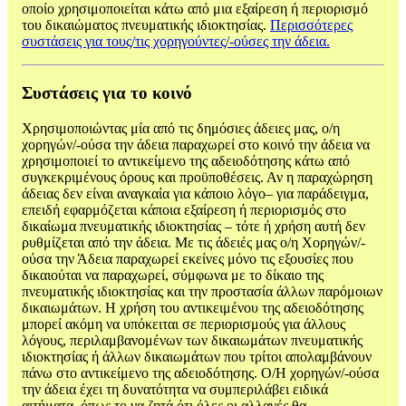
οποίο χρησιμοποιείται κάτω από μια εξαίρεση ή περιορισμό
του δικαιώματος πνευματικής ιδιοκτησίας.
Περισσότερες
συστάσεις για τους/τις χορηγούντες/-ούσες την άδεια.
Συστάσεις για το κοινό
Χρησιμοποιώντας μία από τις δημόσιες άδειες μας, ο/η
χορηγών/-ούσα την άδεια παραχωρεί στο κοινό την άδεια να
χρησιμοποιεί το αντικείμενο της αδειοδότησης κάτω από
συγκεκριμένους όρους και προϋποθέσεις. Αν η παραχώρηση
άδειας δεν είναι αναγκαία για κάποιο λόγο– για παράδειγμα,
επειδή εφαρμόζεται κάποια εξαίρεση ή περιορισμός στο
δικαίωμα πνευματικής ιδιοκτησίας – τότε ή χρήση αυτή δεν
ρυθμίζεται από την άδεια. Με τις άδειές μας ο/η Χορηγών/-
ούσα την Άδεια παραχωρεί εκείνες μόνο τις εξουσίες που
δικαιούται να παραχωρεί, σύμφωνα με το δίκαιο της
πνευματικής ιδιοκτησίας και την προστασία άλλων παρόμοιων
δικαιωμάτων. Η χρήση του αντικειμένου της αδειοδότησης
μπορεί ακόμη να υπόκειται σε περιορισμούς για άλλους
λόγους, περιλαμβανομένων των δικαιωμάτων πνευματικής
ιδιοκτησίας ή άλλων δικαιωμάτων που τρίτοι απολαμβάνουν
πάνω στο αντικείμενο της αδειοδότησης. Ο/Η χορηγών/-ούσα
την άδεια έχει τη δυνατότητα να συμπεριλάβει ειδικά
αιτήματα, όπως το να ζητά ότι όλες οι αλλαγές θα