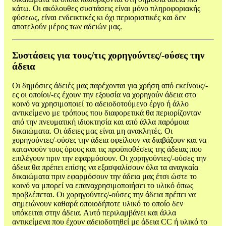
κάτω. Οι ακόλουθες συστάσεις είναι μόνο πληροφοριακής
φύσεως, είναι ενδεικτικές κι όχι περιοριστικές και δεν
αποτελούν μέρος των αδειών μας.
Συστάσεις για τους/τις χορηγούντες/-ούσες την
άδεια
Οι δημόσιες άδειές μας παρέχονται για χρήση από εκείνους/-
ες οι οποίοι/-ες έχουν την εξουσία να χορηγούν άδεια στο
κοινό να χρησιμοποιεί το αδειοδοτούμενο έργο ή άλλο
αντικείμενο με τρόπους που διαφορετικά θα περιορίζονταν
από την πνευματική ιδιοκτησία και από άλλα παρόμοια
δικαιώματα. Οι άδειες μας είναι μη ανακλητές. Οι
χορηγούντες/-ούσες την άδεια οφείλουν να διαβάζουν και να
κατανοούν τους όρους και τις προϋποθέσεις της άδειας που
επιλέγουν πριν την εφαρμόσουν. Οι χορηγούντες/-ούσες την
άδεια θα πρέπει επίσης να εξασφαλίσουν όλα τα αναγκαία
δικαιώματα πριν εφαρμόσουν την άδεια μας έτσι ώστε το
κοινό να μπορεί να επαναχρησιμοποιήσει το υλικό όπως
προβλέπεται. Οι χορηγούντες/-ούσες την άδεια πρέπει να
σημειώνουν καθαρά οποιοδήποτε υλικό το οποίο δεν
υπόκειται στην άδεια. Αυτό περιλαμβάνει και άλλα
αντικείμενα που έχουν αδειοδοτηθεί με άδεια CC ή υλικό το