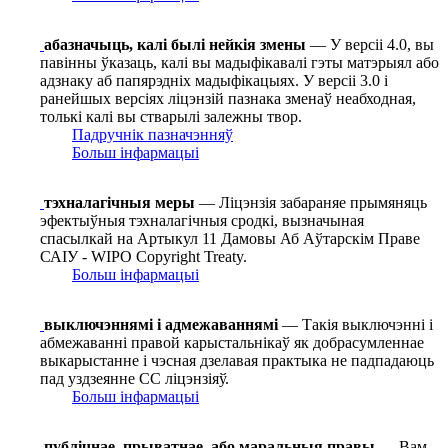
абазначыць, калі былі нейкія змены
— У версіі 4.0, вы
павінны ўказаць, калі вы мадыфікавалі гэты матэрыял або
адзнаку аб папярэдніх мадыфікацыях. У версіі 3.0 і
ранейшых версіях ліцэнзій пазнака зменаў неабходная,
толькі калі вы стварылі залежны твор.
Падручнік пазначэнняў
Больш інфармацыі
тэхналагічныя меры
— Ліцэнзія забараняе прымяняць
эфектыўныя тэхналагічныя сродкі, вызначыная
спасылкай на Артыкул 11 Дамовы Аб Аўтарскім Праве
САІУ - WIPO Copyright Treaty.
Больш інфармацыі
выключэннямі і адмежаваннямі
— Такія выключэнні і
абмежаванні правой карыстальнікаў як добрасумленнае
выкарыстанне і чэсная дзелавая практыка не падпадаюць
пад уздзеянне СС ліцэнзіяў.
Больш інфармацыі
публічнае, прыватнае, або маральныя правы
— Вам