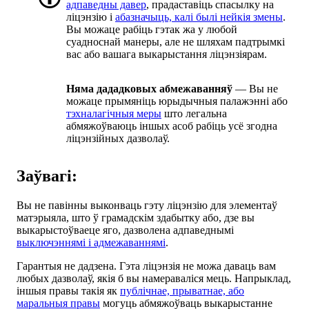
адпаведны давер
, прадаставіць спасылку на
ліцэнзію і
абазначыць, калі былі нейкія змены
.
Вы можаце рабіць гэтак жа у любой
суадноснай манеры, але не шляхам падтрымкі
вас або вашага выкарыстання ліцэнзіярам.
Няма дададковых абмежаванняў
— Вы не
можаце прымяніць юрыдычныя палажэнні або
тэхналагічныя меры
што легальна
абмяжоўваюць іншых асоб рабіць усё згодна
ліцэнзійных дазволаў.
Заўвагі:
Вы не павінны выконваць гэту ліцэнзію для элементаў
матэрыяла, што ў грамадскім здабытку або, дзе вы
выкарыстоўваеце яго, дазволена адпаведнымі
выключэннямі і адмежаваннямі
.
Гарантыя не дадзена. Гэта ліцэнзія не можа даваць вам
любых дазволаў, якія б вы намераваліся мець. Напрыклад,
іншыя правы такія як
публічнае, прыватнае, або
маральныя правы
могуць абмяжоўваць выкарыстанне