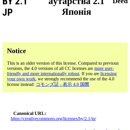
BY 2.1
аўтарства 2.1
Deed
Японія
JP
Notice
This is an older version of this license. Compared to previous
versions, the 4.0 versions of all CC licenses are
more user-
friendly and more internationally robust
. If you are
licensing
your own work
, we strongly recommend the use of the 4.0
license instead:
コモンズ証 - 表示 4.0 国際
Canonical URL
https://creativecommons.org/licenses/by/2.1/jp/