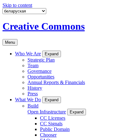
Skip to content
Creative Commons
Menu
Who We Are
Expand
Strategic Plan
Team
Governance
Opportunities
Annual Reports & Financials
History
Press
What We Do
Expand
Build
Open Infrastructure
Expand
CC Licenses
CC Signals
Public Domain
Chooser