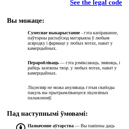
See the legal code
Вы можаце:
Сумеснае выкарыстанне
- гэта капіраванне,
паўторны распаўсюд матэрыяла ў любым
асяродку і фармаце у любых мэтах, нават у
камерцыйных.
Пераробліваць
— гэта рэміксаваць, змяняць, і
рабіць залежны твор. у любых мэтах, нават у
камерцыйных.
Ліцэнзіяр не можа ануляваць гэтыя свабоды
пакуль вы прытрымліваецеся ліцэнзіных
палажэнняў.
Пад наступнымі ўмовамі:
Пазначэнне аўтарства
— Вы павінны даць