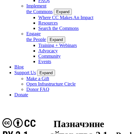
FAQs
Implement
the Commons
Expand
Where CC Makes An Impact
Resources
Search the Commons
Engage
the People
Expand
Training + Webinars
Advocacy
Community
Events
Blog
Support Us
Expand
Make a Gift
Open Infrastructure Circle
Donor FAQ
Donate
CC
Пазначэнне