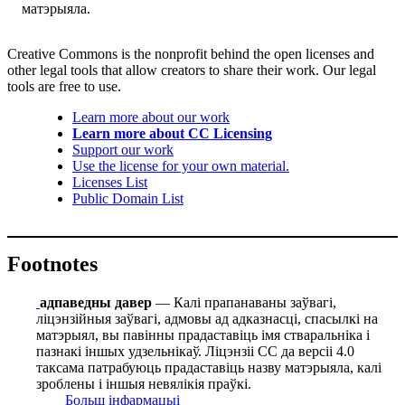
матэрыяла.
Creative Commons is the nonprofit behind the open licenses and
other legal tools that allow creators to share their work. Our legal
tools are free to use.
Learn more about our work
Learn more about CC Licensing
Support our work
Use the license for your own material.
Licenses List
Public Domain List
Footnotes
адпаведны давер
— Калі прапанаваны заўвагі,
ліцэнзійныя заўвагі, адмовы ад адказнасці, спасылкі на
матэрыял, вы павінны прадаставіць імя стваральніка і
пазнакі іншых удзельнікаў. Ліцэнзіі СС да версіі 4.0
таксама патрабуюць прадаставіць назву матэрыяла, калі
зроблены і іншыя невялікія праўкі.
Больш інфармацыі