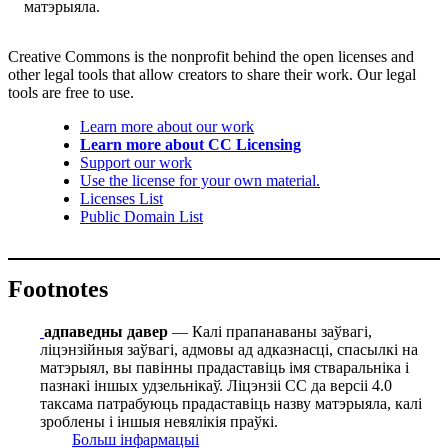
матэрыяла.
Creative Commons is the nonprofit behind the open licenses and
other legal tools that allow creators to share their work. Our legal
tools are free to use.
Learn more about our work
Learn more about CC Licensing
Support our work
Use the license for your own material.
Licenses List
Public Domain List
Footnotes
адпаведны давер
— Калі прапанаваны заўвагі,
ліцэнзійныя заўвагі, адмовы ад адказнасці, спасылкі на
матэрыял, вы павінны прадаставіць імя стваральніка і
пазнакі іншых удзельнікаў. Ліцэнзіі СС да версіі 4.0
таксама патрабуюць прадаставіць назву матэрыяла, калі
зроблены і іншыя невялікія праўкі.
Больш інфармацыі