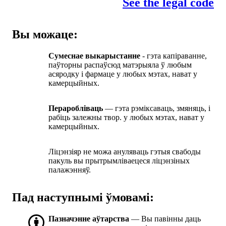
See the legal code
Вы можаце:
Сумеснае выкарыстанне
- гэта капіраванне,
паўторны распаўсюд матэрыяла ў любым
асяродку і фармаце у любых мэтах, нават у
камерцыйных.
Пераробліваць
— гэта рэміксаваць, змяняць, і
рабіць залежны твор. у любых мэтах, нават у
камерцыйных.
Ліцэнзіяр не можа ануляваць гэтыя свабоды
пакуль вы прытрымліваецеся ліцэнзіных
палажэнняў.
Пад наступнымі ўмовамі:
Пазначэнне аўтарства
— Вы павінны даць