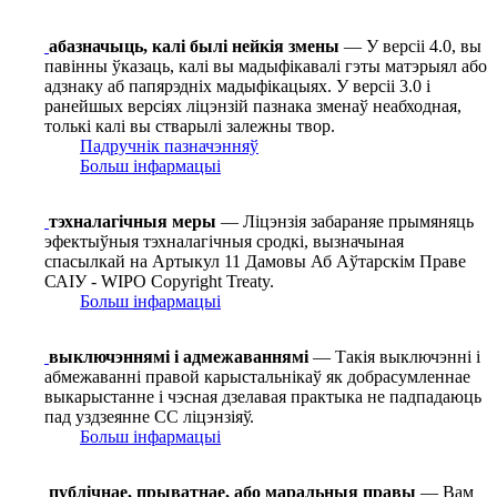
абазначыць, калі былі нейкія змены
— У версіі 4.0, вы
павінны ўказаць, калі вы мадыфікавалі гэты матэрыял або
адзнаку аб папярэдніх мадыфікацыях. У версіі 3.0 і
ранейшых версіях ліцэнзій пазнака зменаў неабходная,
толькі калі вы стварылі залежны твор.
Падручнік пазначэнняў
Больш інфармацыі
тэхналагічныя меры
— Ліцэнзія забараняе прымяняць
эфектыўныя тэхналагічныя сродкі, вызначыная
спасылкай на Артыкул 11 Дамовы Аб Аўтарскім Праве
САІУ - WIPO Copyright Treaty.
Больш інфармацыі
выключэннямі і адмежаваннямі
— Такія выключэнні і
абмежаванні правой карыстальнікаў як добрасумленнае
выкарыстанне і чэсная дзелавая практыка не падпадаюць
пад уздзеянне СС ліцэнзіяў.
Больш інфармацыі
публічнае, прыватнае, або маральныя правы
— Вам