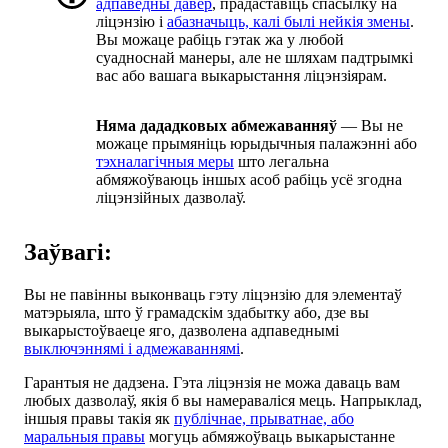
адпаведны давер
, прадаставіць спасылку на
ліцэнзію і
абазначыць, калі былі нейкія змены
.
Вы можаце рабіць гэтак жа у любой
суадноснай манеры, але не шляхам падтрымкі
вас або вашага выкарыстання ліцэнзіярам.
Няма дададковых абмежаванняў
— Вы не
можаце прымяніць юрыдычныя палажэнні або
тэхналагічныя меры
што легальна
абмяжоўваюць іншых асоб рабіць усё згодна
ліцэнзійных дазволаў.
Заўвагі:
Вы не павінны выконваць гэту ліцэнзію для элементаў
матэрыяла, што ў грамадскім здабытку або, дзе вы
выкарыстоўваеце яго, дазволена адпаведнымі
выключэннямі і адмежаваннямі
.
Гарантыя не дадзена. Гэта ліцэнзія не можа даваць вам
любых дазволаў, якія б вы намераваліся мець. Напрыклад,
іншыя правы такія як
публічнае, прыватнае, або
маральныя правы
могуць абмяжоўваць выкарыстанне