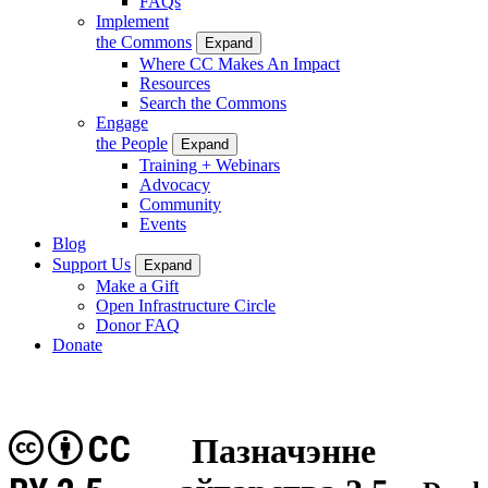
FAQs
Implement
the Commons
Expand
Where CC Makes An Impact
Resources
Search the Commons
Engage
the People
Expand
Training + Webinars
Advocacy
Community
Events
Blog
Support Us
Expand
Make a Gift
Open Infrastructure Circle
Donor FAQ
Donate
CC
Пазначэнне