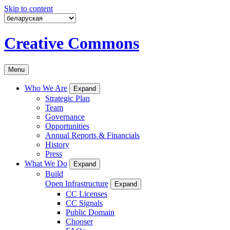
Skip to content
Creative Commons
Menu
Who We Are
Expand
Strategic Plan
Team
Governance
Opportunities
Annual Reports & Financials
History
Press
What We Do
Expand
Build
Open Infrastructure
Expand
CC Licenses
CC Signals
Public Domain
Chooser