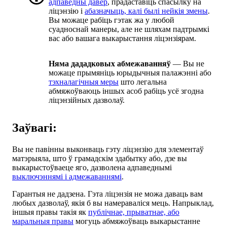
адпаведны давер
, прадаставіць спасылку на
ліцэнзію і
абазначыць, калі былі нейкія змены
.
Вы можаце рабіць гэтак жа у любой
суадноснай манеры, але не шляхам падтрымкі
вас або вашага выкарыстання ліцэнзіярам.
Няма дададковых абмежаванняў
— Вы не
можаце прымяніць юрыдычныя палажэнні або
тэхналагічныя меры
што легальна
абмяжоўваюць іншых асоб рабіць усё згодна
ліцэнзійных дазволаў.
Заўвагі:
Вы не павінны выконваць гэту ліцэнзію для элементаў
матэрыяла, што ў грамадскім здабытку або, дзе вы
выкарыстоўваеце яго, дазволена адпаведнымі
выключэннямі і адмежаваннямі
.
Гарантыя не дадзена. Гэта ліцэнзія не можа даваць вам
любых дазволаў, якія б вы намераваліся мець. Напрыклад,
іншыя правы такія як
публічнае, прыватнае, або
маральныя правы
могуць абмяжоўваць выкарыстанне