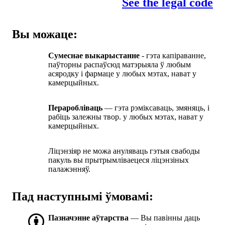
See the legal code
Вы можаце:
Сумеснае выкарыстанне
- гэта капіраванне,
паўторны распаўсюд матэрыяла ў любым
асяродку і фармаце у любых мэтах, нават у
камерцыйных.
Пераробліваць
— гэта рэміксаваць, змяняць, і
рабіць залежны твор. у любых мэтах, нават у
камерцыйных.
Ліцэнзіяр не можа ануляваць гэтыя свабоды
пакуль вы прытрымліваецеся ліцэнзіных
палажэнняў.
Пад наступнымі ўмовамі:
Пазначэнне аўтарства
— Вы павінны даць