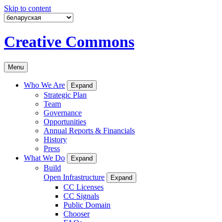
Skip to content
Creative Commons
Menu
Who We Are
Expand
Strategic Plan
Team
Governance
Opportunities
Annual Reports & Financials
History
Press
What We Do
Expand
Build
Open Infrastructure
Expand
CC Licenses
CC Signals
Public Domain
Chooser