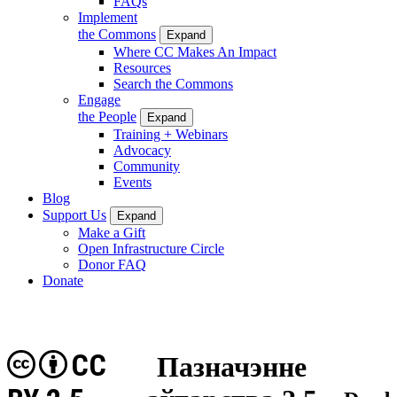
FAQs
Implement
the Commons
Expand
Where CC Makes An Impact
Resources
Search the Commons
Engage
the People
Expand
Training + Webinars
Advocacy
Community
Events
Blog
Support Us
Expand
Make a Gift
Open Infrastructure Circle
Donor FAQ
Donate
CC
Пазначэнне