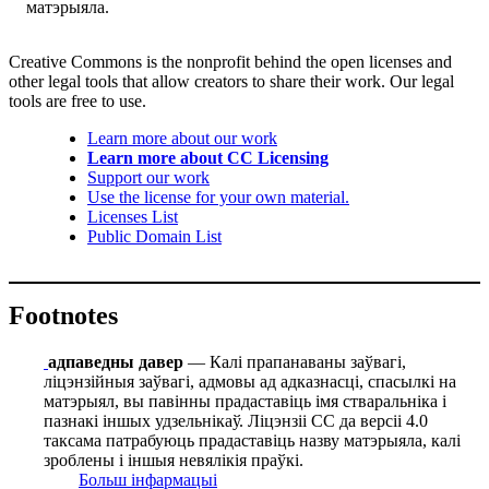
матэрыяла.
Creative Commons is the nonprofit behind the open licenses and
other legal tools that allow creators to share their work. Our legal
tools are free to use.
Learn more about our work
Learn more about CC Licensing
Support our work
Use the license for your own material.
Licenses List
Public Domain List
Footnotes
адпаведны давер
— Калі прапанаваны заўвагі,
ліцэнзійныя заўвагі, адмовы ад адказнасці, спасылкі на
матэрыял, вы павінны прадаставіць імя стваральніка і
пазнакі іншых удзельнікаў. Ліцэнзіі СС да версіі 4.0
таксама патрабуюць прадаставіць назву матэрыяла, калі
зроблены і іншыя невялікія праўкі.
Больш інфармацыі