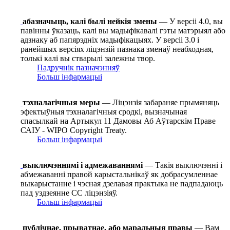
абазначыць, калі былі нейкія змены
— У версіі 4.0, вы
павінны ўказаць, калі вы мадыфікавалі гэты матэрыял або
адзнаку аб папярэдніх мадыфікацыях. У версіі 3.0 і
ранейшых версіях ліцэнзій пазнака зменаў неабходная,
толькі калі вы стварылі залежны твор.
Падручнік пазначэнняў
Больш інфармацыі
тэхналагічныя меры
— Ліцэнзія забараняе прымяняць
эфектыўныя тэхналагічныя сродкі, вызначыная
спасылкай на Артыкул 11 Дамовы Аб Аўтарскім Праве
САІУ - WIPO Copyright Treaty.
Больш інфармацыі
выключэннямі і адмежаваннямі
— Такія выключэнні і
абмежаванні правой карыстальнікаў як добрасумленнае
выкарыстанне і чэсная дзелавая практыка не падпадаюць
пад уздзеянне СС ліцэнзіяў.
Больш інфармацыі
публічнае, прыватнае, або маральныя правы
— Вам