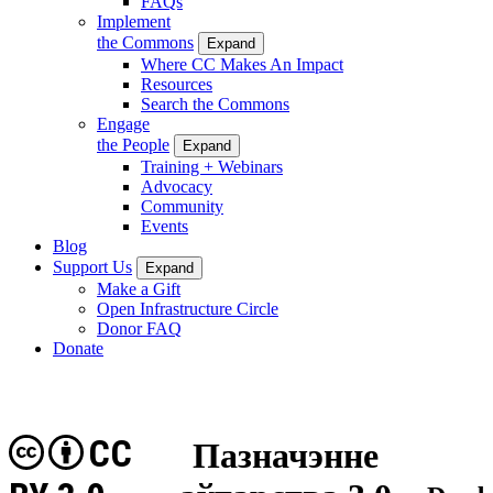
FAQs
Implement
the Commons
Expand
Where CC Makes An Impact
Resources
Search the Commons
Engage
the People
Expand
Training + Webinars
Advocacy
Community
Events
Blog
Support Us
Expand
Make a Gift
Open Infrastructure Circle
Donor FAQ
Donate
CC
Пазначэнне