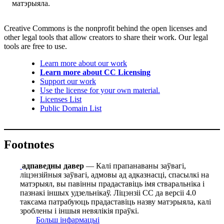
матэрыяла.
Creative Commons is the nonprofit behind the open licenses and
other legal tools that allow creators to share their work. Our legal
tools are free to use.
Learn more about our work
Learn more about CC Licensing
Support our work
Use the license for your own material.
Licenses List
Public Domain List
Footnotes
адпаведны давер
— Калі прапанаваны заўвагі,
ліцэнзійныя заўвагі, адмовы ад адказнасці, спасылкі на
матэрыял, вы павінны прадаставіць імя стваральніка і
пазнакі іншых удзельнікаў. Ліцэнзіі СС да версіі 4.0
таксама патрабуюць прадаставіць назву матэрыяла, калі
зроблены і іншыя невялікія праўкі.
Больш інфармацыі