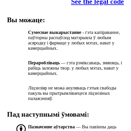
See the legal code
Вы можаце:
Сумеснае выкарыстанне
- гэта капіраванне,
паўторны распаўсюд матэрыяла ў любым
асяродку і фармаце у любых мэтах, нават у
камерцыйных.
Пераробліваць
— гэта рэміксаваць, змяняць, і
рабіць залежны твор. у любых мэтах, нават у
камерцыйных.
Ліцэнзіяр не можа ануляваць гэтыя свабоды
пакуль вы прытрымліваецеся ліцэнзіных
палажэнняў.
Пад наступнымі ўмовамі:
Пазначэнне аўтарства
— Вы павінны даць