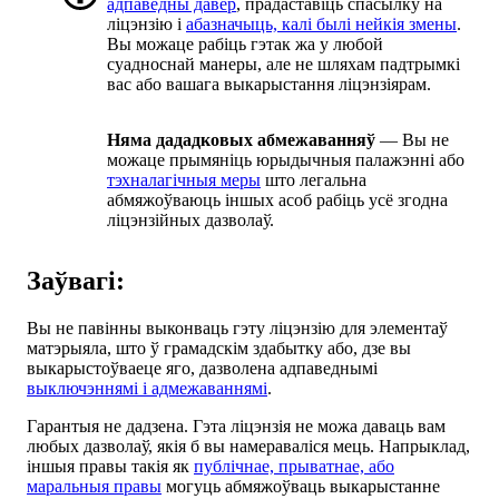
адпаведны давер
, прадаставіць спасылку на
ліцэнзію і
абазначыць, калі былі нейкія змены
.
Вы можаце рабіць гэтак жа у любой
суадноснай манеры, але не шляхам падтрымкі
вас або вашага выкарыстання ліцэнзіярам.
Няма дададковых абмежаванняў
— Вы не
можаце прымяніць юрыдычныя палажэнні або
тэхналагічныя меры
што легальна
абмяжоўваюць іншых асоб рабіць усё згодна
ліцэнзійных дазволаў.
Заўвагі:
Вы не павінны выконваць гэту ліцэнзію для элементаў
матэрыяла, што ў грамадскім здабытку або, дзе вы
выкарыстоўваеце яго, дазволена адпаведнымі
выключэннямі і адмежаваннямі
.
Гарантыя не дадзена. Гэта ліцэнзія не можа даваць вам
любых дазволаў, якія б вы намераваліся мець. Напрыклад,
іншыя правы такія як
публічнае, прыватнае, або
маральныя правы
могуць абмяжоўваць выкарыстанне