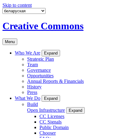
Skip to content
Creative Commons
Menu
Who We Are
Expand
Strategic Plan
Team
Governance
Opportunities
Annual Reports & Financials
History
Press
What We Do
Expand
Build
Open Infrastructure
Expand
CC Licenses
CC Signals
Public Domain
Chooser