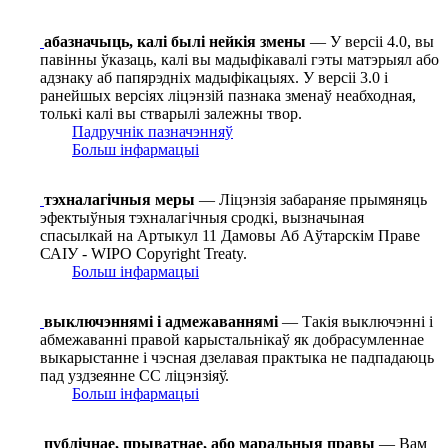
абазначыць, калі былі нейкія змены
— У версіі 4.0, вы
павінны ўказаць, калі вы мадыфікавалі гэты матэрыял або
адзнаку аб папярэдніх мадыфікацыях. У версіі 3.0 і
ранейшых версіях ліцэнзій пазнака зменаў неабходная,
толькі калі вы стварылі залежны твор.
Падручнік пазначэнняў
Больш інфармацыі
тэхналагічныя меры
— Ліцэнзія забараняе прымяняць
эфектыўныя тэхналагічныя сродкі, вызначыная
спасылкай на Артыкул 11 Дамовы Аб Аўтарскім Праве
САІУ - WIPO Copyright Treaty.
Больш інфармацыі
выключэннямі і адмежаваннямі
— Такія выключэнні і
абмежаванні правой карыстальнікаў як добрасумленнае
выкарыстанне і чэсная дзелавая практыка не падпадаюць
пад уздзеянне СС ліцэнзіяў.
Больш інфармацыі
публічнае, прыватнае, або маральныя правы
— Вам