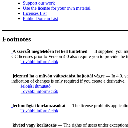
Support our work
Use the license for your own material.
Licenses List
Public Domain List
Footnotes
A szerzőt megfelelően fel kell tüntetned
— If supplied, you must
CC licenses prior to Version 4.0 also require you to provide the ti
További információk
jelezned ha a művön változtatást hajtottál végre
— In 4.0, you
indication of changes is only required if you create a derivative.
Jelölési útmutató
További információk
technológiai korlátozásokat
— The license prohibits applicatio
További információk
kivétel vagy korlátozás
— The rights of users under exceptions a