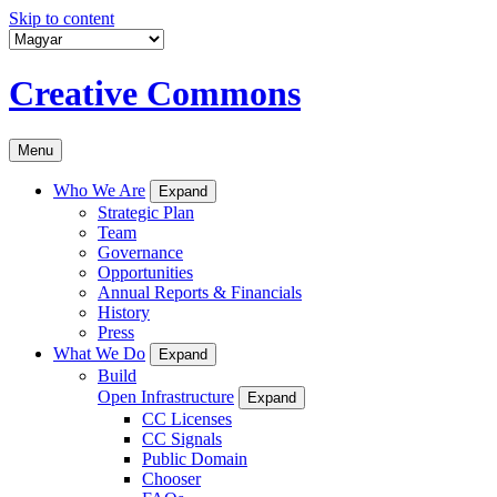
Skip to content
Creative Commons
Menu
Who We Are
Expand
Strategic Plan
Team
Governance
Opportunities
Annual Reports & Financials
History
Press
What We Do
Expand
Build
Open Infrastructure
Expand
CC Licenses
CC Signals
Public Domain
Chooser