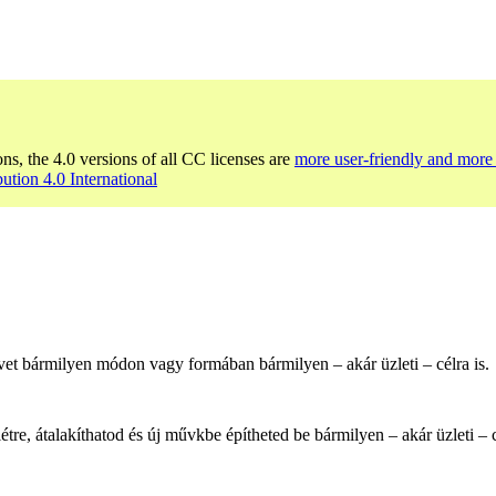
ons, the 4.0 versions of all CC licenses are
more user-friendly and more 
bution 4.0 International
et bármilyen módon vagy formában bármilyen – akár üzleti – célra is.
e, átalakíthatod és új művkbe építheted be bármilyen – akár üzleti – cé