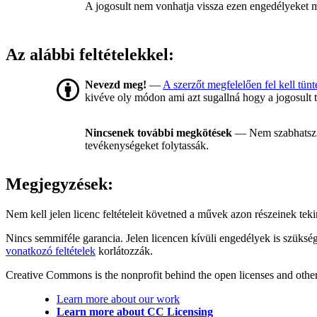
A jogosult nem vonhatja vissza ezen engedélyeket míg
Az alábbi feltételekkel:
Nevezd meg!
—
A szerzőt megfelelően fel kell tünt
kivéve oly módon ami azt sugallná hogy a jogosult 
Nincsenek további megkötések
— Nem szabhatsz 
tevékenységeket folytassák.
Megjegyzések:
Nem kell jelen licenc feltételeit követned a művek azon részeinek te
Nincs semmiféle garancia. Jelen licencen kívüli engedélyek is szüksé
vonatkozó feltételek
korlátozzák.
Creative Commons is the nonprofit behind the open licenses and other le
Learn more about our work
Learn more about CC Licensing