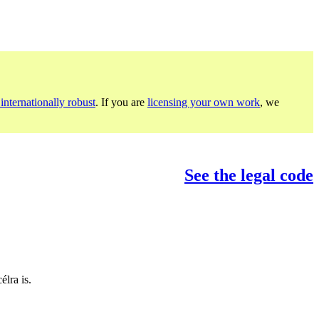
internationally robust
. If you are
licensing your own work
, we
See the legal code
lra is.