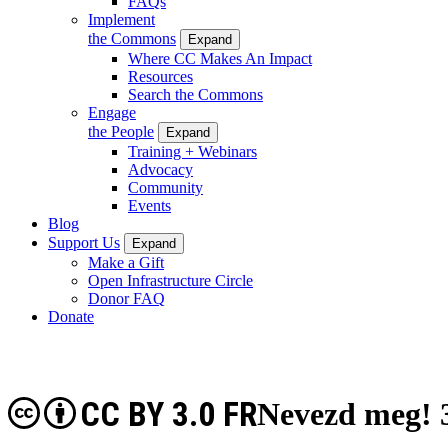
FAQs
Implement
the Commons
Expand
Where CC Makes An Impact
Resources
Search the Commons
Engage
the People
Expand
Training + Webinars
Advocacy
Community
Events
Blog
Support Us
Expand
Make a Gift
Open Infrastructure Circle
Donor FAQ
Donate
CC BY 3.0 FR
Nevezd meg! 3