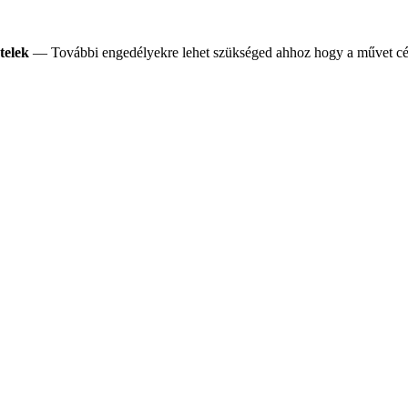
telek
— További engedélyekre lehet szükséged ahhoz hogy a művet célj