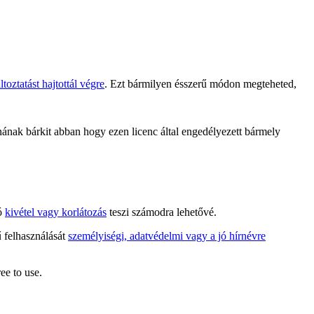
toztatást hajtottál végre
. Ezt bármilyen ésszerű módon megteheted,
ak bárkit abban hogy ezen licenc által engedélyezett bármely
tó
kivétel vagy korlátozás
teszi számodra lehetővé.
ű felhasználását
személyiségi, adatvédelmi vagy a jó hírnévre
ee to use.