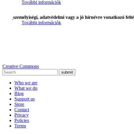
További információk
személyiségi, adatvédelmi vagy a jó hírnévre vonatkozó felté
További információk
Creative Commons
submit
Who we are
What we do
Blog
Support us
Store
Contact
Privacy
Policies
Terms