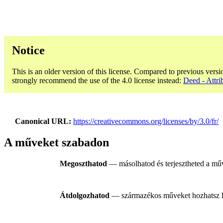
Notice
This is an older version of this license. Compared to previous versi
strongly recommend the use of the 4.0 license instead:
Deed - Attri
Canonical URL
https://creativecommons.org/licenses/by/3.0/fr/
A műveket szabadon
Megoszthatod
— másolhatod és terjesztheted a műv
Átdolgozhatod
— származékos műveket hozhatsz létr