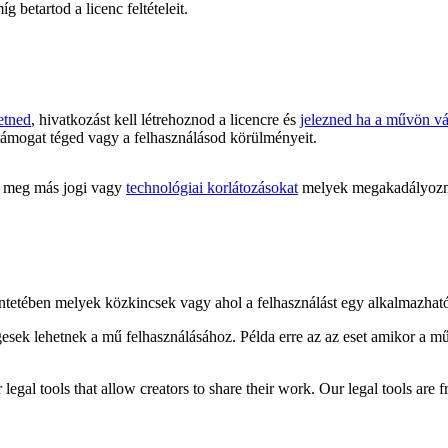
 betartod a licenc feltételeit.
etned
, hivatkozást kell létrehoznod a licencre és
jelezned ha a művön vál
támogat téged vagy a felhasználásod körülményeit.
meg más jogi vagy
technológiai korlátozásokat
melyek megakadályoznán
kintetében melyek közkincsek vagy ahol a felhasználást egy alkalmazha
gesek lehetnek a mű felhasználásához. Példa erre az az eset amikor a m
gal tools that allow creators to share their work. Our legal tools are fr