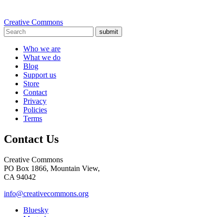
Creative Commons
submit
Who we are
What we do
Blog
Support us
Store
Contact
Privacy
Policies
Terms
Contact Us
Creative Commons
PO Box 1866, Mountain View,
CA 94042
info@creativecommons.org
Bluesky