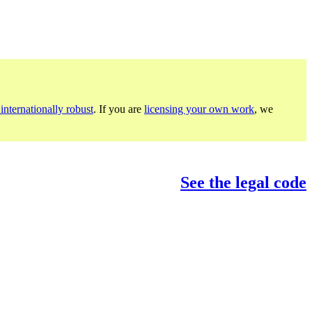
internationally robust
. If you are
licensing your own work
, we
See the legal code