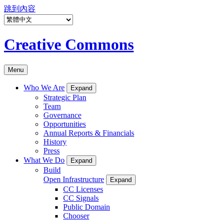
跳到內容
Creative Commons
Menu
Who We Are
Expand
Strategic Plan
Team
Governance
Opportunities
Annual Reports & Financials
History
Press
What We Do
Expand
Build
Open Infrastructure
Expand
CC Licenses
CC Signals
Public Domain
Chooser