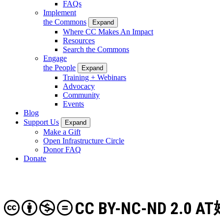
FAQs
Implement
the Commons
Expand
Where CC Makes An Impact
Resources
Search the Commons
Engage
the People
Expand
Training + Webinars
Advocacy
Community
Events
Blog
Support Us
Expand
Make a Gift
Open Infrastructure Circle
Donor FAQ
Donate
CC BY-NC-ND 2.0 AT