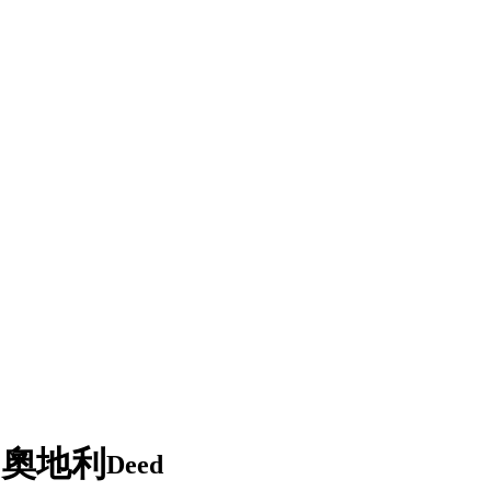
 奧地利
Deed