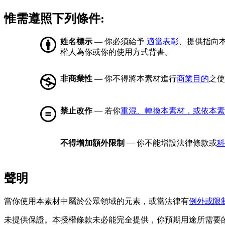
惟需遵照下列條件:
姓名標示
— 你必須給予
適當表彰
、提供指向
權人為你或你的使用方式背書。
非商業性
— 你不得將本素材進行
商業目的
之使
禁止改作
— 若你
重混、轉換本素材，或依本素
不得增加額外限制
— 你不能增設法律條款或
科
聲明
當你使用本素材中屬於公眾領域的元素，或當法律有
例外或限
未提供保證。本授權條款未必能完全提供，你預期用途所需要