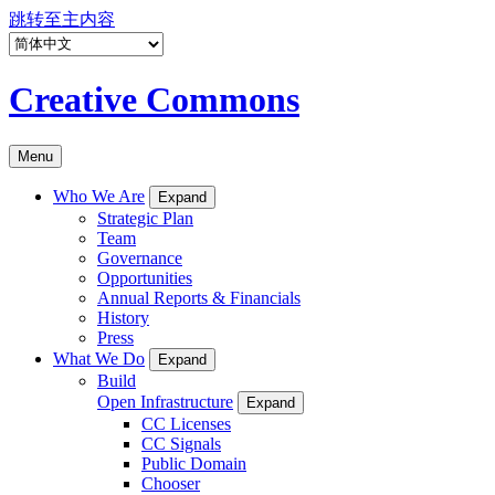
跳转至主内容
Creative Commons
Menu
Who We Are
Expand
Strategic Plan
Team
Governance
Opportunities
Annual Reports & Financials
History
Press
What We Do
Expand
Build
Open Infrastructure
Expand
CC Licenses
CC Signals
Public Domain
Chooser