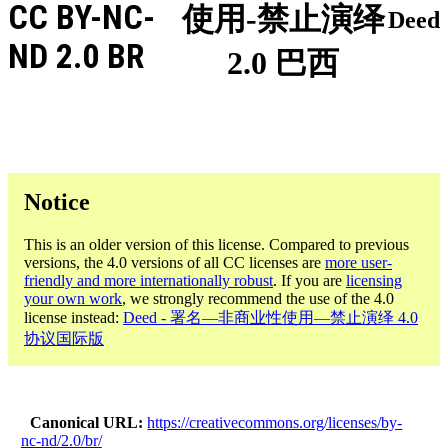
CC BY-NC-
使用-禁止演绎
Deed
ND 2.0 BR
2.0 巴西
Notice
This is an older version of this license. Compared to previous
versions, the 4.0 versions of all CC licenses are
more user-
friendly and more internationally robust
. If you are
licensing
your own work
, we strongly recommend the use of the 4.0
license instead:
Deed - 署名—非商业性使用—禁止演绎 4.0
协议国际版
Canonical URL
https://creativecommons.org/licenses/by-
nc-nd/2.0/br/