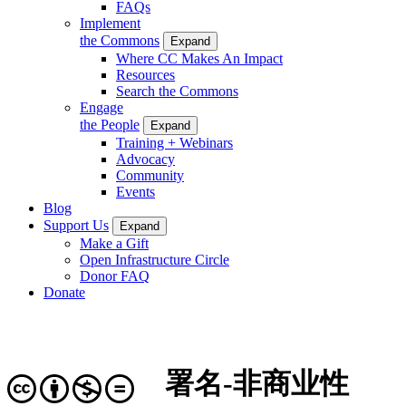
FAQs
Implement
the Commons
Expand
Where CC Makes An Impact
Resources
Search the Commons
Engage
the People
Expand
Training + Webinars
Advocacy
Community
Events
Blog
Support Us
Expand
Make a Gift
Open Infrastructure Circle
Donor FAQ
Donate
署名-非商业性