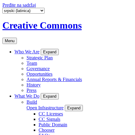
Pređite na sadržaj
Creative Commons
Menu
Who We Are
Expand
Strategic Plan
Team
Governance
Opportunities
Annual Reports & Financials
History
Press
What We Do
Expand
Build
Open Infrastructure
Expand
CC Licenses
CC Signals
Public Domain
Chooser