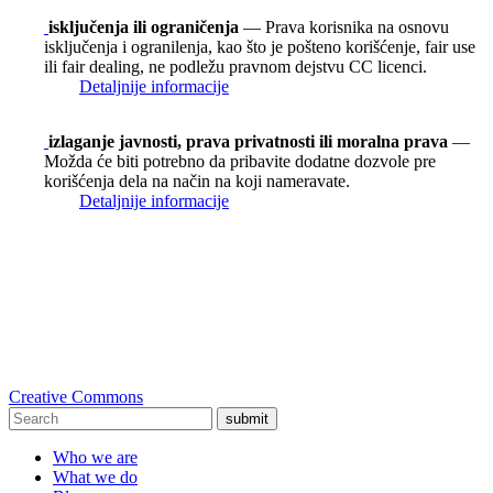
isključenja ili ograničenja
— Prava korisnika na osnovu
isključenja i ogranilenja, kao što je pošteno korišćenje, fair use
ili fair dealing, ne podležu pravnom dejstvu CC licenci.
Detaljnije informacije
izlaganje javnosti, prava privatnosti ili moralna prava
—
Možda će biti potrebno da pribavite dodatne dozvole pre
korišćenja dela na način na koji nameravate.
Detaljnije informacije
Creative Commons
submit
Who we are
What we do