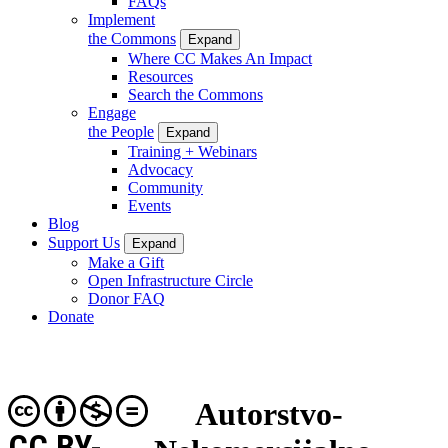
FAQs
Implement
the Commons
Expand
Where CC Makes An Impact
Resources
Search the Commons
Engage
the People
Expand
Training + Webinars
Advocacy
Community
Events
Blog
Support Us
Expand
Make a Gift
Open Infrastructure Circle
Donor FAQ
Donate
Autorstvo-
CC BY-