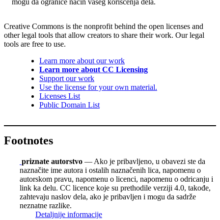
mogu da ograniče način vašeg korišćenja dela.
Creative Commons is the nonprofit behind the open licenses and
other legal tools that allow creators to share their work. Our legal
tools are free to use.
Learn more about our work
Learn more about CC Licensing
Support our work
Use the license for your own material.
Licenses List
Public Domain List
Footnotes
priznate autorstvo
— Ako je pribavljeno, u obavezi ste da
naznačite ime autora i ostalih naznačenih lica, napomenu o
autorskom pravu, napomenu o licenci, napomenu o odricanju i
link ka delu. CC licence koje su prethodile verziji 4.0, takođe,
zahtevaju naslov dela, ako je pribavljen i mogu da sadrže
neznatne razlike.
Detaljnije informacije