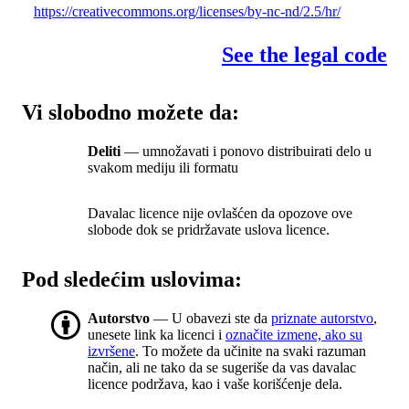
https://creativecommons.org/licenses/by-nc-nd/2.5/hr/
See the legal code
Vi slobodno možete da:
Deliti
— umnožavati i ponovo distribuirati delo u
svakom mediju ili formatu
Davalac licence nije ovlašćen da opozove ove
slobode dok se pridržavate uslova licence.
Pod sledećim uslovima:
Autorstvo
— U obavezi ste da
priznate autorstvo
,
unesete link ka licenci i
označite izmene, ako su
izvršene
. To možete da učinite na svaki razuman
način, ali ne tako da se sugeriše da vas davalac
licence podržava, kao i vaše korišćenje dela.