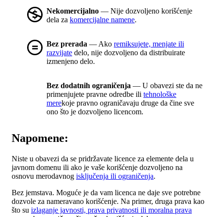
Nekomercijalno
— Nije dozvoljeno korišćenje
dela za
komercijalne namene
.
Bez prerada
— Ako
remiksujete, menjate ili
razvijate
delo, nije dozvoljeno da distribuirate
izmenjeno delo.
Bez dodatnih ograničenja
— U obavezi ste da ne
primenjujete pravne odredbe ili
tehnološke
mere
koje pravno ograničavaju druge da čine sve
ono što je dozvoljeno licencom.
Napomene:
Niste u obavezi da se pridržavate licence za elemente dela u
javnom domenu ili ako je vaše korišćenje dozvoljeno na
osnovu merodavnog
isključenja ili ograničenja
.
Bez jemstava. Moguće je da vam licenca ne daje sve potrebne
dozvole za nameravano korišćenje. Na primer, druga prava kao
što su
izlaganje javnosti, prava privatnosti ili moralna prava