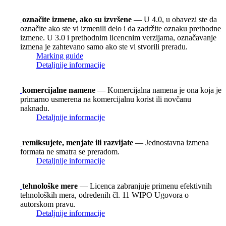
označite izmene, ako su izvršene
— U 4.0, u obavezi ste da
označite ako ste vi izmenili delo i da zadržite oznaku prethodne
izmene. U 3.0 i prethodnim licencnim verzijama, označavanje
izmena je zahtevano samo ako ste vi stvorili preradu.
Marking guide
Detaljnije informacije
komercijalne namene
— Komercijalna namena je ona koja je
primarno usmerena na komercijalnu korist ili novčanu
naknadu.
Detaljnije informacije
remiksujete, menjate ili razvijate
— Jednostavna izmena
formata ne smatra se preradom.
Detaljnije informacije
tehnološke mere
— Licenca zabranjuje primenu efektivnih
tehnoloških mera, određenih čl. 11 WIPO Ugovora o
autorskom pravu.
Detaljnije informacije