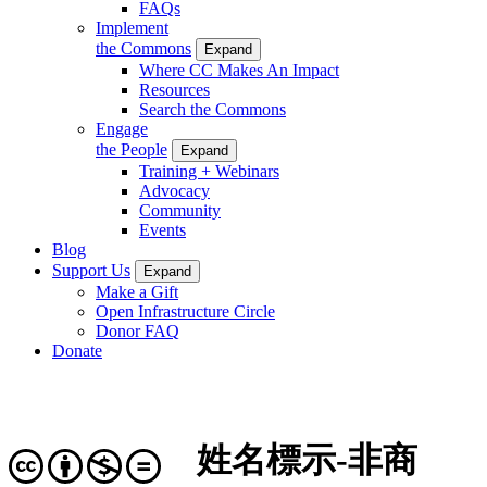
FAQs
Implement
the Commons
Expand
Where CC Makes An Impact
Resources
Search the Commons
Engage
the People
Expand
Training + Webinars
Advocacy
Community
Events
Blog
Support Us
Expand
Make a Gift
Open Infrastructure Circle
Donor FAQ
Donate
姓名標示-非商