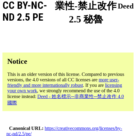
CC BY-NC-
業性-禁止改作
Deed
ND 2.5 PE
2.5 秘魯
Notice
This is an older version of this license. Compared to previous
versions, the 4.0 versions of all CC licenses are
more user-
friendly and more internationally robust
. If you are
licensing
your own work
, we strongly recommend the use of the 4.0
license instead:
Deed - 姓名標示─非商業性─禁止改作 4.0
國際
Canonical URL
https://creativecommons.org/licenses/by-
nc-nd/2.5/pe/