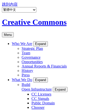
跳到內容
Creative Commons
Menu
Who We Are
Expand
Strategic Plan
Team
Governance
Opportunities
Annual Reports & Financials
History
Press
What We Do
Expand
Build
Open Infrastructure
Expand
CC Licenses
CC Signals
Public Domain
Chooser