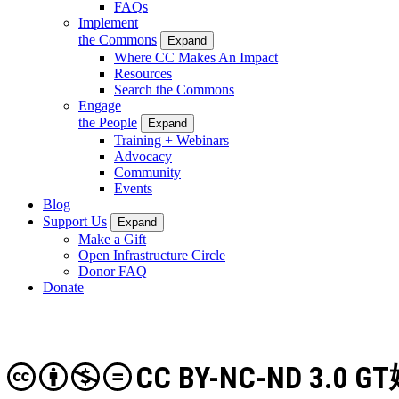
FAQs
Implement
the Commons
Expand
Where CC Makes An Impact
Resources
Search the Commons
Engage
the People
Expand
Training + Webinars
Advocacy
Community
Events
Blog
Support Us
Expand
Make a Gift
Open Infrastructure Circle
Donor FAQ
Donate
CC BY-NC-ND 3.0 GT