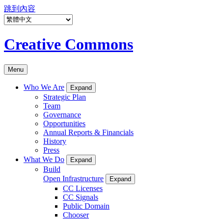
跳到內容
Creative Commons
Menu
Who We Are
Expand
Strategic Plan
Team
Governance
Opportunities
Annual Reports & Financials
History
Press
What We Do
Expand
Build
Open Infrastructure
Expand
CC Licenses
CC Signals
Public Domain
Chooser