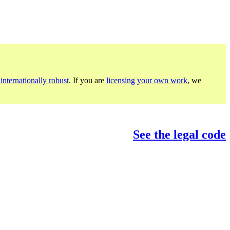
internationally robust
. If you are
licensing your own work
, we
See the legal code