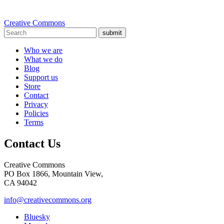
Creative Commons
submit
Who we are
What we do
Blog
Support us
Store
Contact
Privacy
Policies
Terms
Contact Us
Creative Commons
PO Box 1866, Mountain View,
CA 94042
info@creativecommons.org
Bluesky