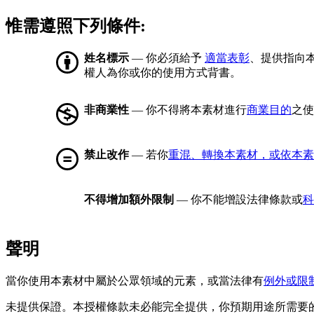
惟需遵照下列條件:
姓名標示
— 你必須給予
適當表彰
、提供指向
權人為你或你的使用方式背書。
非商業性
— 你不得將本素材進行
商業目的
之使
禁止改作
— 若你
重混、轉換本素材，或依本素
不得增加額外限制
— 你不能增設法律條款或
科
聲明
當你使用本素材中屬於公眾領域的元素，或當法律有
例外或限
未提供保證。本授權條款未必能完全提供，你預期用途所需要