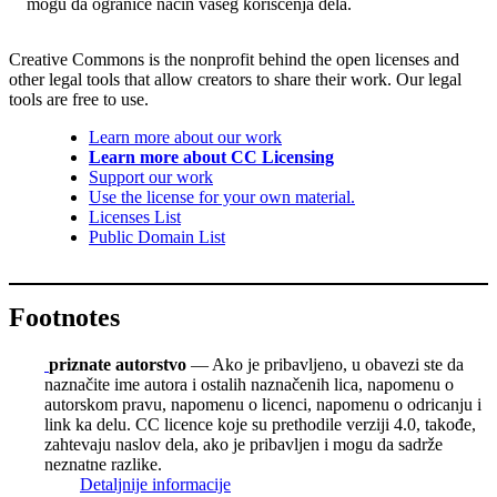
mogu da ograniče način vašeg korišćenja dela.
Creative Commons is the nonprofit behind the open licenses and
other legal tools that allow creators to share their work. Our legal
tools are free to use.
Learn more about our work
Learn more about CC Licensing
Support our work
Use the license for your own material.
Licenses List
Public Domain List
Footnotes
priznate autorstvo
— Ako je pribavljeno, u obavezi ste da
naznačite ime autora i ostalih naznačenih lica, napomenu o
autorskom pravu, napomenu o licenci, napomenu o odricanju i
link ka delu. CC licence koje su prethodile verziji 4.0, takođe,
zahtevaju naslov dela, ako je pribavljen i mogu da sadrže
neznatne razlike.
Detaljnije informacije