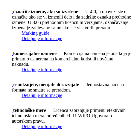
označite izmene, ako su izvršene
— U 4.0, u obavezi ste da
označite ako ste vi izmenili delo i da zadržite oznaku prethodne
izmene. U 3.0 i prethodnim licencnim verzijama, označavanje
izmena je zahtevano samo ako ste vi stvorili preradu.
Marking guide
Detaljnije informacije
komercijalne namene
— Komercijalna namena je ona koja je
primarno usmerena na komercijalnu korist ili novčanu
naknadu.
Detaljnije informacije
remiksujete, menjate ili razvijate
— Jednostavna izmena
formata ne smatra se preradom.
Detaljnije informacije
tehnološke mere
— Licenca zabranjuje primenu efektivnih
tehnoloških mera, određenih čl. 11 WIPO Ugovora o
autorskom pravu.
Detaljnije informacije