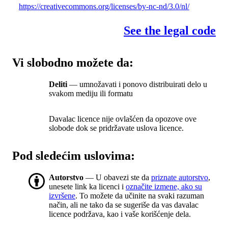
https://creativecommons.org/licenses/by-nc-nd/3.0/nl/
See the legal code
Vi slobodno možete da:
Deliti
— umnožavati i ponovo distribuirati delo u
svakom mediju ili formatu
Davalac licence nije ovlašćen da opozove ove
slobode dok se pridržavate uslova licence.
Pod sledećim uslovima:
Autorstvo
— U obavezi ste da
priznate autorstvo
,
unesete link ka licenci i
označite izmene, ako su
izvršene
. To možete da učinite na svaki razuman
način, ali ne tako da se sugeriše da vas davalac
licence podržava, kao i vaše korišćenje dela.