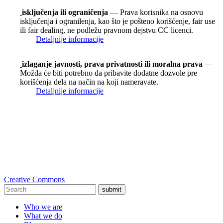
isključenja ili ograničenja
— Prava korisnika na osnovu
isključenja i ogranilenja, kao što je pošteno korišćenje, fair use
ili fair dealing, ne podležu pravnom dejstvu CC licenci.
Detaljnije informacije
izlaganje javnosti, prava privatnosti ili moralna prava
—
Možda će biti potrebno da pribavite dodatne dozvole pre
korišćenja dela na način na koji nameravate.
Detaljnije informacije
Creative Commons
submit
Who we are
What we do