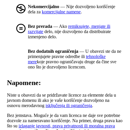
Nekomercijalno
— Nije dozvoljeno korišćenje
dela za
komercijalne namene
.
Bez prerada
— Ako
remiksujete, menjate ili
razvijate
delo, nije dozvoljeno da distribuirate
izmenjeno delo.
Bez dodatnih ograničenja
— U obavezi ste da ne
primenjujete pravne odredbe ili
tehnološke
mere
koje pravno ograničavaju druge da čine sve
ono što je dozvoljeno licencom.
Napomene:
Niste u obavezi da se pridržavate licence za elemente dela u
javnom domenu ili ako je vaše korišćenje dozvoljeno na
osnovu merodavnog
isključenja ili ograničenja
.
Bez jemstava. Moguće je da vam licenca ne daje sve potrebne
dozvole za nameravano korišćenje. Na primer, druga prava kao
što su
izlaganje javnosti, prava privatnosti ili moralna prava