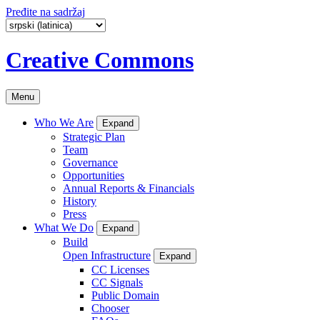
Pređite na sadržaj
Creative Commons
Menu
Who We Are
Expand
Strategic Plan
Team
Governance
Opportunities
Annual Reports & Financials
History
Press
What We Do
Expand
Build
Open Infrastructure
Expand
CC Licenses
CC Signals
Public Domain
Chooser