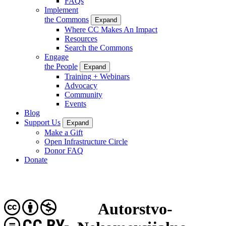
FAQs
Implement
the Commons
Expand
Where CC Makes An Impact
Resources
Search the Commons
Engage
the People
Expand
Training + Webinars
Advocacy
Community
Events
Blog
Support Us
Expand
Make a Gift
Open Infrastructure Circle
Donor FAQ
Donate
Autorstvo-
CC BY-