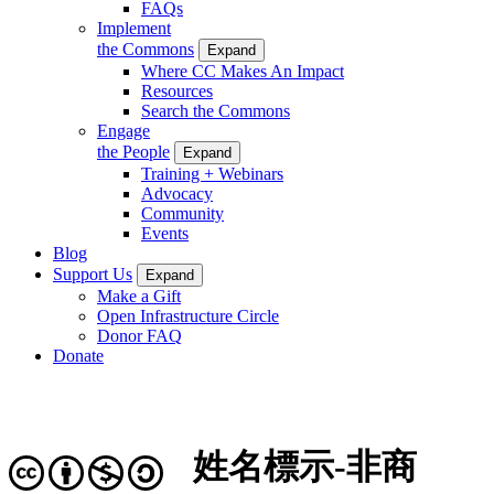
FAQs
Implement
the Commons
Expand
Where CC Makes An Impact
Resources
Search the Commons
Engage
the People
Expand
Training + Webinars
Advocacy
Community
Events
Blog
Support Us
Expand
Make a Gift
Open Infrastructure Circle
Donor FAQ
Donate
姓名標示-非商