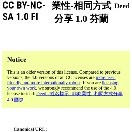
CC BY-NC-
業性-相同方式
Deed
SA 1.0 FI
分享 1.0 芬蘭
Notice
This is an older version of this license. Compared to previous
versions, the 4.0 versions of all CC licenses are
more user-
friendly and more internationally robust
. If you are
licensing
your own work
, we strongly recommend the use of the 4.0
license instead:
Deed - 姓名標示─非商業性─相同方式分享
4.0 國際
Canonical URL