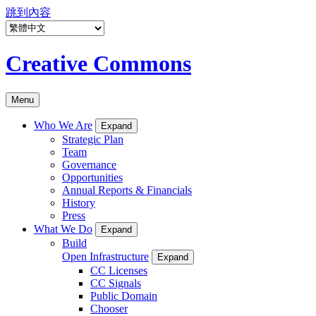
跳到內容
Creative Commons
Menu
Who We Are
Expand
Strategic Plan
Team
Governance
Opportunities
Annual Reports & Financials
History
Press
What We Do
Expand
Build
Open Infrastructure
Expand
CC Licenses
CC Signals
Public Domain
Chooser