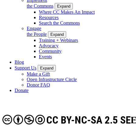
Implement
the Commons
Expand
Where CC Makes An Impact
Resources
Search the Commons
Engage
the People
Expand
Training + Webinars
Advocacy
Community
Events
Blog
Support Us
Expand
Make a Gift
Open Infrastructure Circle
Donor FAQ
Donate
CC BY-NC-SA 2.5 SE
E