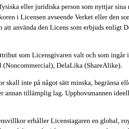
fysiska eller juridiska person som nyttjar sin
lkoren i Licensen avseende Verket eller den som
att använda den Licens som erbjuds enligt Des
attribut som Licensgivaren valt och som ingår
l (Noncommercial), DelaLika (ShareAlike).
r skall inte på något sätt minska, begränsa ell
r annan tillämplig lag. Upphovsmannen ideella
nsvillkor erhåller Licenstagaren en global, roya