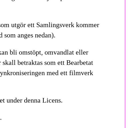
rk som utgör ett Samlingsverk kommer
vad som anges nedan).
kan bli omstöpt, omvandlat eller
 skall betraktas som ett Bearbetat
l synkroniseringen med ett filmverk
ket under denna Licens.
.