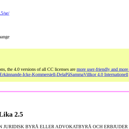
.5/se/
change
ons, the 4.0 versions of all CC licenses are
more user-friendly and more 
- Erkännande-Icke-Kommersiell-DelaPåSammaVillkor 4.0 Internationell
ika 2.5
 JURIDISK BYRÅ ELLER ADVOKATBYRÅ OCH ERBJUDER I