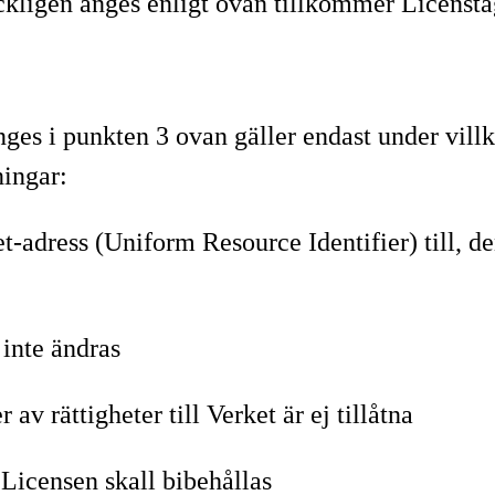
yckligen anges enligt ovan tillkommer Licensta
nges i punkten 3 ovan gäller endast under vill
ningar:
et-adress (Uniform Resource Identifier) till, 
 inte ändras
av rättigheter till Verket är ej tillåtna
 Licensen skall bibehållas