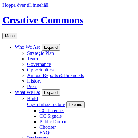
Hoppa över till innehåll
Creative Commons
Menu
Who We Are
Expand
Strategic Plan
Team
Governance
Opportunities
Annual Reports & Financials
History
Press
What We Do
Expand
Build
Open Infrastructure
Expand
CC Licenses
CC Signals
Public Domain
Chooser
FAQs