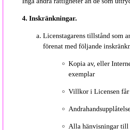
Inga andra rättigheter än de som uttr
4. Inskränkningar.
Licenstagarens tillstånd som a
förenat med följande inskränk
Kopia av, eller Intern
exemplar
Villkor i Licensen får
Andrahandsupplåtelser 
Alla hänvisningar till