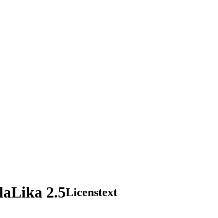
aLika 2.5
Licenstext