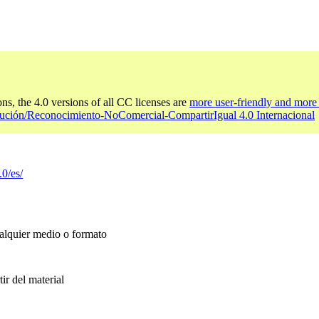
ons, the 4.0 versions of all CC licenses are
more user-friendly and more 
bución/Reconocimiento-NoComercial-CompartirIgual 4.0 Internacional
.0/es/
ualquier medio o formato
ir del material