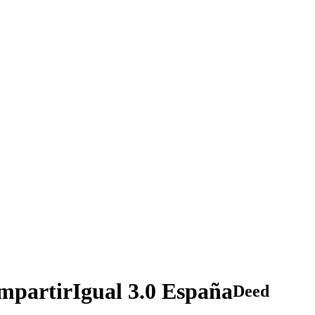
partirIgual 3.0 España
Deed