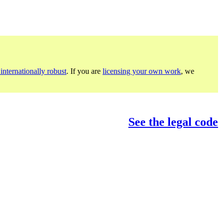
internationally robust
. If you are
licensing your own work
, we
See the legal code