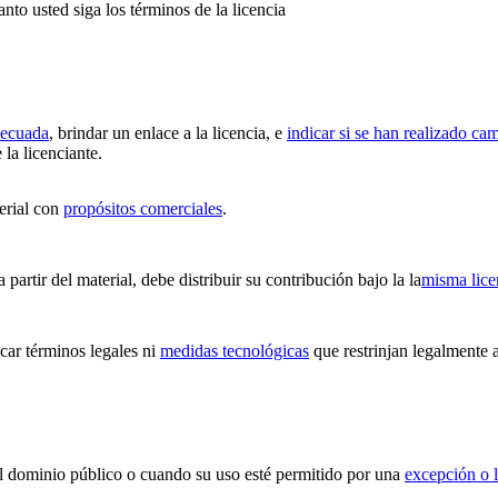
anto usted siga los términos de la licencia
decuada
, brindar un enlace a la licencia, e
indicar si se han realizado ca
 la licenciante.
erial con
propósitos comerciales
.
partir del material, debe distribuir su contribución bajo la la
misma lice
ar términos legales ni
medidas tecnológicas
que restrinjan legalmente a
 el dominio público o cuando su uso esté permitido por una
excepción o l