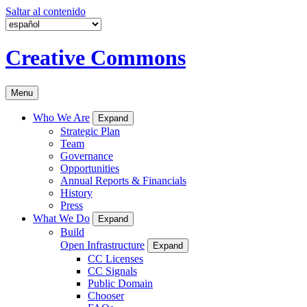
Saltar al contenido
Creative Commons
Menu
Who We Are
Expand
Strategic Plan
Team
Governance
Opportunities
Annual Reports & Financials
History
Press
What We Do
Expand
Build
Open Infrastructure
Expand
CC Licenses
CC Signals
Public Domain
Chooser